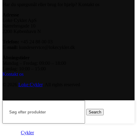
Har du spørgsmål eller brug for hjælp? Kontakt os
Adresse
Loke Cykler ApS
Nørrebrogade 10
2200 København N
Telefon:
+45 24 88 00 03
E-mail:
kundeservice@lokecykler.dk
Åbningstider
Mandag – Fredag: 09:00 – 18:00
Lørdag: 10:00 – 15:00
Kontakt os
© 2026
Loke Cykler
. All rights reserved
Search
Cykler