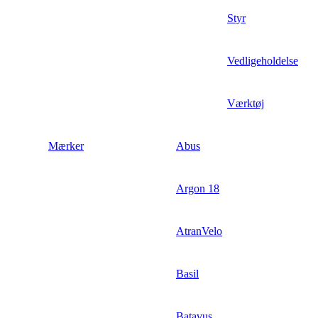
Styr
Vedligeholdelse
Værktøj
Mærker
Abus
Argon 18
AtranVelo
Basil
Batavus