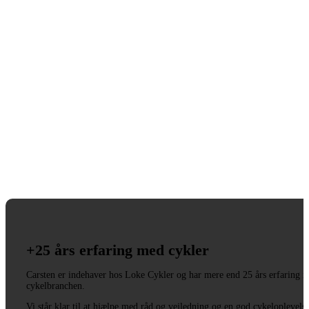
+25 års erfaring med cykler
Carsten er indehaver hos Loke Cykler og har mere end 25 års erfaring i
cykelbranchen.
Vi står klar til at hjælpe med råd og vejledning og en god cykeloplevels