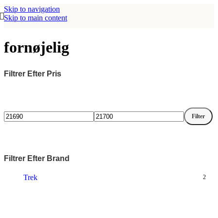
Skip to navigation
Skip to main content
fornøjelig
Filtrer Efter Pris
Filter
Mindste
Højeste
pris
pris
Filtrer Efter Brand
Trek
2