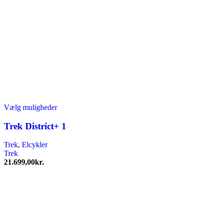
Dette
Vælg muligheder
vare
har
Trek District+ 1
flere
varianter.
Trek
,
Elcykler
Mulighederne
Trek
kan
21.699,00
kr.
vælges
på
varesiden