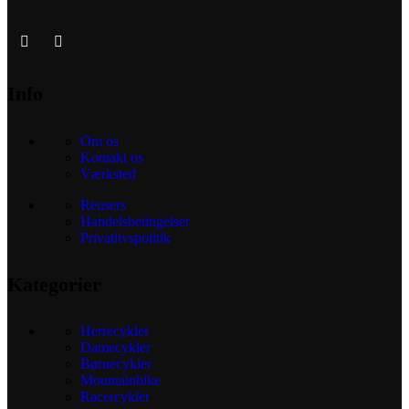
Info
Om os
Kontakt os
Værksted
Reusers
Handelsbetingelser
Privatlivspolitik
Kategorier
Herrecykler
Damecykler
Børnecykler
Mountainbike
Racercykler