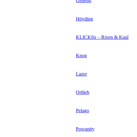
Genesis
Hövding
KLICKfix – Rixen & Kaul
Knog
Lazer
Ortlieb
Pelago
Powunity