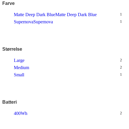
Farve
Matte Deep Dark Blue
Matte Deep Dark Blue
1
Supernova
Supernova
1
Størrelse
Large
2
Medium
2
Small
1
Batteri
400Wh
2