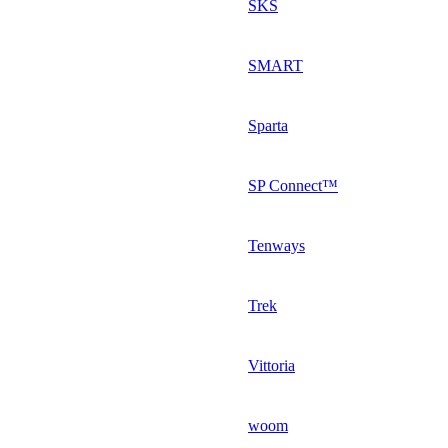
SKS
SMART
Sparta
SP Connect™
Tenways
Trek
Vittoria
woom