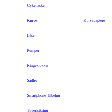
Cykeltasker
Kurve
Kurvadaptere
Låse
Pumper
Ringeklokker
Sadler
Smartphone Tilbehør
Tyverisikring