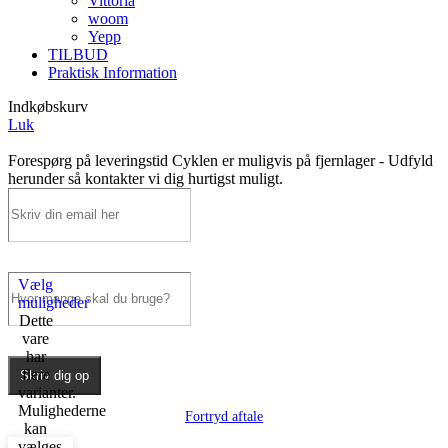
Vittoria
woom
Yepp
TILBUD
Praktisk Information
Indkøbskurv
Luk
Forespørg på leveringstid
Cyklen er muligvis på fjernlager - Udfyld
herunder så kontakter vi dig hurtigst muligt.
Vælg
muligheder
Dette
vare
har
flere
Skriv dig op
varianter.
Mulighederne
Fortryd aftale
kan
vælges