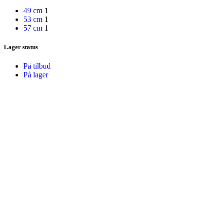
49 cm
1
53 cm
1
57 cm
1
Lager status
På tilbud
På lager