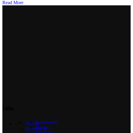
Read More
Info
Reservedele
Om os
Mærker
Kontakt os
TILBUD