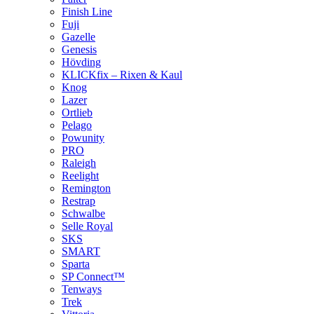
Finish Line
Fuji
Gazelle
Genesis
Hövding
KLICKfix – Rixen & Kaul
Knog
Lazer
Ortlieb
Pelago
Powunity
PRO
Raleigh
Reelight
Remington
Restrap
Schwalbe
Selle Royal
SKS
SMART
Sparta
SP Connect™
Tenways
Trek