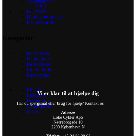
Værksted
Shop
Cykler
Reusers
Handelsbetingelser
Privatlivspolitik
Kategorier
Herrecykler
Damecykler
Børnecykler
Mountainbike
Racercykler
Elcykler
Vi er klar til at hjælpe dig
Ladcykler
Beklædning
Har du spørgsmål eller brug for hjælp? Kontakt os
Cykelhjelme
Udstyr
Adresse
Loke Cykler ApS
Nørrebrogade 10
2200 København N