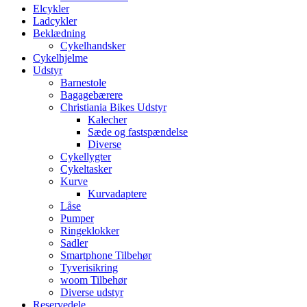
Elcykler
Ladcykler
Beklædning
Cykelhandsker
Cykelhjelme
Udstyr
Barnestole
Bagagebærere
Christiania Bikes Udstyr
Kalecher
Sæde og fastspændelse
Diverse
Cykellygter
Cykeltasker
Kurve
Kurvadaptere
Låse
Pumper
Ringeklokker
Sadler
Smartphone Tilbehør
Tyverisikring
woom Tilbehør
Diverse udstyr
Reservedele