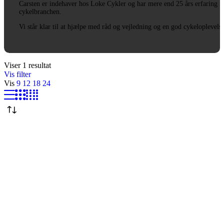
Carsten er indehaver hos Loke Cykler og har mere end 25 års erfaring i
cykelbranchen.
Vi står klar til at hjælpe med råd og vejledning og en god cykeloplevels
Viser 1 resultat
Vis filter
Vis
9
12
18
24