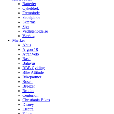
Batterier
Cykeldæk
Frempinde
Sadelpinde
Skærme
Styr
Vedligeholdelse
Værktøj
Mærker
Abus
Argon 18
AtranVelo
Basil
Batavus
BBB Cykling
Bike Attitude
Bikepartner
Bosch
Breezer
Brooks
Centurion
Christiania Bikes
Disney
Electra
Falter