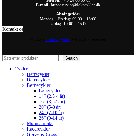
Telefon:
+45 24 88 00 03
E-mail:
kundeservice@lokecykler.dk
Åbningstider
Mandag – Fredag: 09:00 – 18:00
Lørdag: 10:00 – 15:00
Kontakt os
© 2026
Loke Cykler
. All rights reserved
Search
Cykler
Herrecykler
Damecykler
Børnecykler
Løbecykler
14″ (2,5-4 år)
16″ (3,5-5 år)
20″ (5-8 år)
24″ (7-10 år)
26″ (9-14 år)
Mountainbike
Racercykler
Gravel & Cross