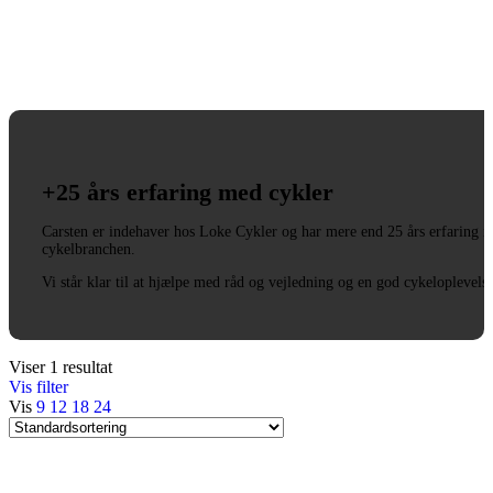
+25 års erfaring med cykler
Carsten er indehaver hos Loke Cykler og har mere end 25 års erfaring i
cykelbranchen.
Vi står klar til at hjælpe med råd og vejledning og en god cykeloplevels
Viser 1 resultat
Vis filter
Vis
9
12
18
24