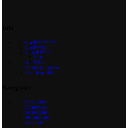
Info
Reservedele
Om os
Mærker
Kontakt os
TILBUD
Værksted
Shop
Cykler
Reusers
Handelsbetingelser
Privatlivspolitik
Kategorier
Herrecykler
Damecykler
Børnecykler
Mountainbike
Racercykler