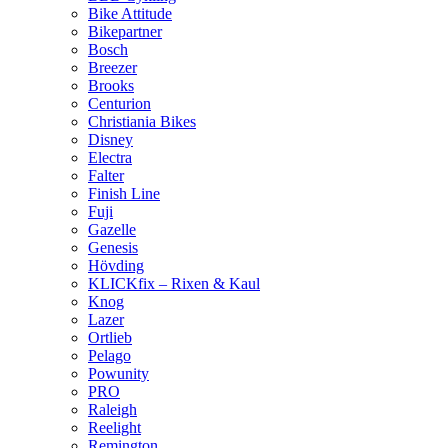
Bike Attitude
Bikepartner
Bosch
Breezer
Brooks
Centurion
Christiania Bikes
Disney
Electra
Falter
Finish Line
Fuji
Gazelle
Genesis
Hövding
KLICKfix – Rixen & Kaul
Knog
Lazer
Ortlieb
Pelago
Powunity
PRO
Raleigh
Reelight
Remington