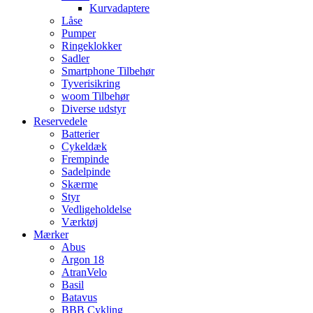
Kurvadaptere
Låse
Pumper
Ringeklokker
Sadler
Smartphone Tilbehør
Tyverisikring
woom Tilbehør
Diverse udstyr
Reservedele
Batterier
Cykeldæk
Frempinde
Sadelpinde
Skærme
Styr
Vedligeholdelse
Værktøj
Mærker
Abus
Argon 18
AtranVelo
Basil
Batavus
BBB Cykling