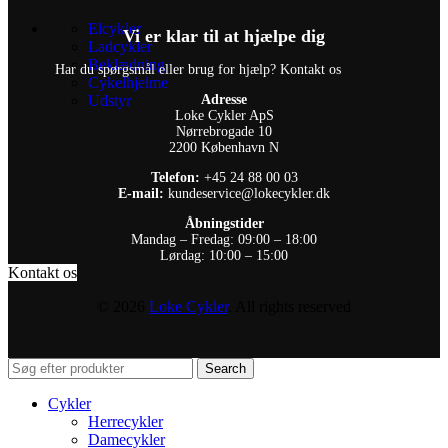
Elcykler
Vi er klar til at hjælpe dig
Ladcykler
Beklædning
Har du spørgsmål eller brug for hjælp? Kontakt os
Cykelhjelme
Udstyr
Adresse
Loke Cykler ApS
Nørrebrogade 10
2200 København N
Telefon:
+45 24 88 00 03
E-mail:
kundeservice@lokecykler.dk
Åbningstider
Mandag – Fredag: 09:00 – 18:00
Lørdag: 10:00 – 15:00
Kontakt os
© 2026
Loke Cykler
. All rights reserved
Search
Cykler
Herrecykler
Damecykler