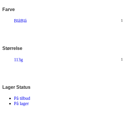
Farve
Blå
Blå
1
Størrelse
113g
1
Lager Status
På tilbud
På lager