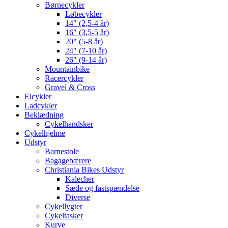
Børnecykler
Løbecykler
14″ (2,5-4 år)
16″ (3,5-5 år)
20″ (5-8 år)
24″ (7-10 år)
26″ (9-14 år)
Mountainbike
Racercykler
Gravel & Cross
Elcykler
Ladcykler
Beklædning
Cykelhandsker
Cykelhjelme
Udstyr
Barnestole
Bagagebærere
Christiania Bikes Udstyr
Kalecher
Sæde og fastspændelse
Diverse
Cykellygter
Cykeltasker
Kurve