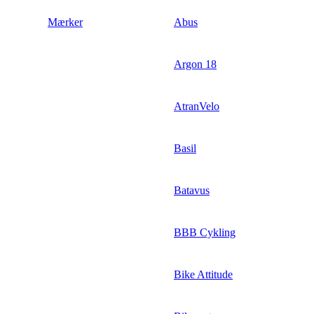
Mærker
Abus
Argon 18
AtranVelo
Basil
Batavus
BBB Cykling
Bike Attitude