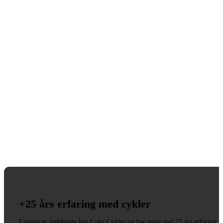
+25 års erfaring med cykler
Carsten er indehaver hos Loke Cykler og har mere end 25 års erfaring i