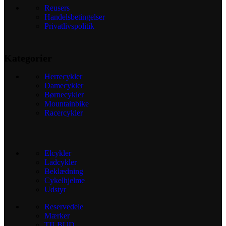
Reusers
Handelsbetingelser
Privatlivspolitik
Kategorier
Herrecykler
Damecykler
Børnecykler
Mountainbike
Racercykler
Elcykler
Ladcykler
Beklædning
Cykelhjelme
Udstyr
Reservedele
Mærker
TILBUD