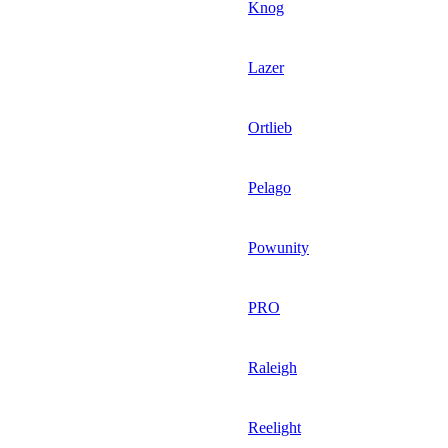
Knog
Lazer
Ortlieb
Pelago
Powunity
PRO
Raleigh
Reelight