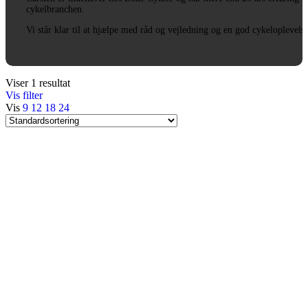
cykelbranchen.
Vi står klar til at hjælpe med råd og vejledning og en god cykeloplevels
Viser 1 resultat
Vis filter
Vis
9
12
18
24