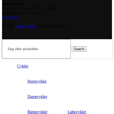
Åbningstider
Mandag – Fredag: 09:00 – 18:00
Lørdag: 10:00 – 15:00
Kontakt os
© 2026
Loke Cykler
. All rights reserved
Search
Cykler
Herrecykler
Damecykler
Børnecykler
Løbecykler