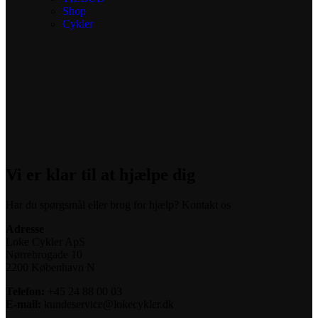
Shop
Cykler
Vi er klar til at hjælpe dig
Har du spørgsmål eller brug for hjælp? Kontakt os
Adresse
Loke Cykler ApS
Nørrebrogade 10
2200 København N
Telefon:
+45 24 88 00 03
E-mail:
kundeservice@lokecykler.dk