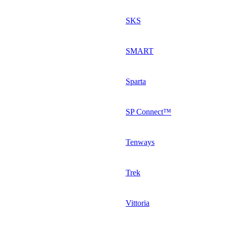
SKS
SMART
Sparta
SP Connect™
Tenways
Trek
Vittoria