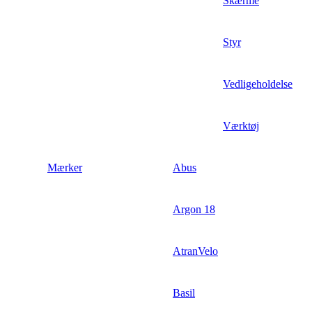
Skærme
Styr
Vedligeholdelse
Værktøj
Mærker
Abus
Argon 18
AtranVelo
Basil