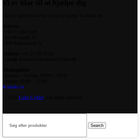
Vi er klar til at hjælpe dig
Har du spørgsmål eller brug for hjælp? Kontakt os
Adresse
Loke Cykler ApS
Nørrebrogade 10
2200 København N
Telefon:
+45 24 88 00 03
E-mail:
kundeservice@lokecykler.dk
Åbningstider
Mandag – Fredag: 09:00 – 18:00
Lørdag: 10:00 – 15:00
Kontakt os
© 2026
Loke Cykler
. All rights reserved
Search