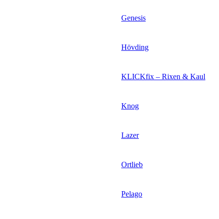
Genesis
Hövding
KLICKfix – Rixen & Kaul
Knog
Lazer
Ortlieb
Pelago