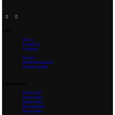
Info
Om os
Kontakt os
Værksted
Reusers
Handelsbetingelser
Privatlivspolitik
Kategorier
Herrecykler
Damecykler
Børnecykler
Mountainbike
Racercykler