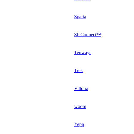
Sparta
SP Connect™
Tenways
Trek
Vittoria
woom
Yepp