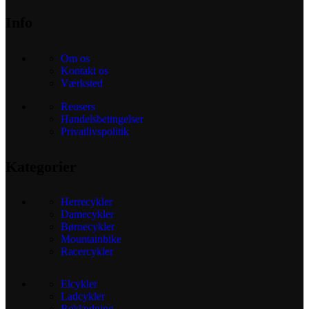
Info
Om os
Kontakt os
Værksted
Reusers
Handelsbetingelser
Privatlivspolitik
Kategorier
Herrecykler
Damecykler
Børnecykler
Mountainbike
Racercykler
Elcykler
Ladcykler
Beklædning