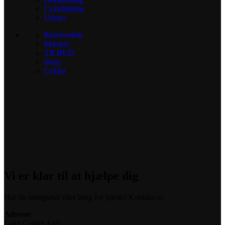
Cykelhjelme
Udstyr
Reservedele
Mærker
TILBUD
Shop
Cykler
Vi er klar til at hjælpe dig
Har du spørgsmål eller brug for hjælp? Kontakt os
Adresse
Loke Cykler ApS