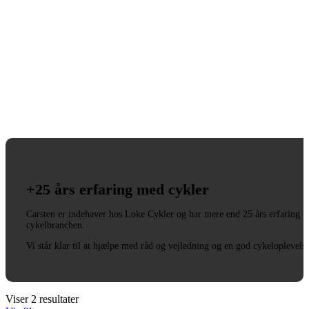
+25 års erfaring med cykler
Carsten er indehaver hos Loke Cykler og har mere end 25 års erfaring i
cykelbranchen.
Vi står klar til at hjælpe med råd og vejledning og en god cykeloplevels
Viser 2 resultater