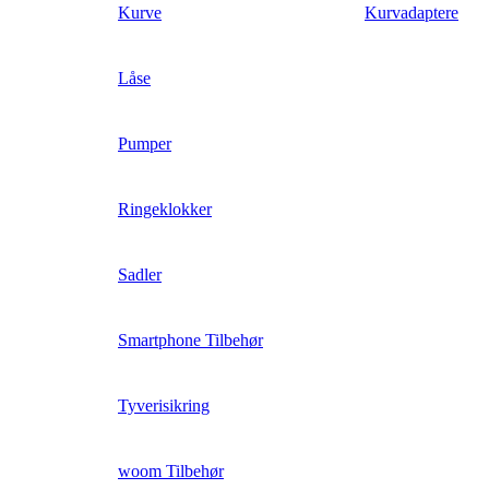
Kurve
Kurvadaptere
Låse
Pumper
Ringeklokker
Sadler
Smartphone Tilbehør
Tyverisikring
woom Tilbehør