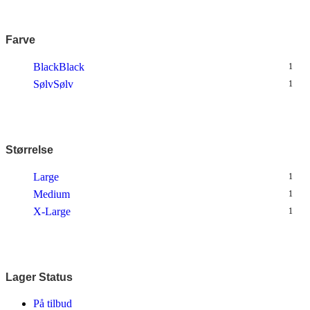
Farve
Black
Black
1
Sølv
Sølv
1
Størrelse
Large
1
Medium
1
X-Large
1
Lager Status
På tilbud