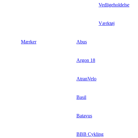
Vedligeholdelse
Værktøj
Mærker
Abus
Argon 18
AtranVelo
Basil
Batavus
BBB Cykling