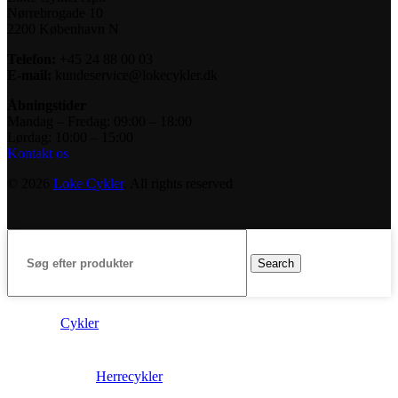
Nørrebrogade 10
2200 København N
Telefon:
+45 24 88 00 03
E-mail:
kundeservice@lokecykler.dk
Åbningstider
Mandag – Fredag: 09:00 – 18:00
Lørdag: 10:00 – 15:00
Kontakt os
© 2026
Loke Cykler
. All rights reserved
Search
Cykler
Herrecykler