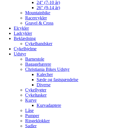
24″ (7-10 år)
26″ (9-14 år)
Mountainbike
Racercykler
Gravel & Cross
Elcykler
Ladcykler
Beklædning
Cykelhandsker
Cykelhjelme
Udstyr
Barnestole
Bagagebærere
Christiania Bikes Udstyr
Kalecher
Sæde og fastspændelse
Diverse
Cykellygter
Cykeltasker
Kurve
Kurvadaptere
Låse
Pumper
Ringeklokker
Sadler