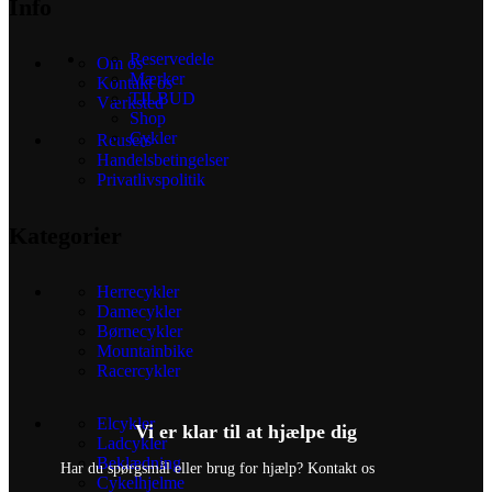
Info
Reservedele
Om os
Mærker
Kontakt os
TILBUD
Værksted
Shop
Cykler
Reusers
Handelsbetingelser
Privatlivspolitik
Kategorier
Herrecykler
Damecykler
Børnecykler
Mountainbike
Racercykler
Elcykler
Vi er klar til at hjælpe dig
Ladcykler
Beklædning
Har du spørgsmål eller brug for hjælp? Kontakt os
Cykelhjelme