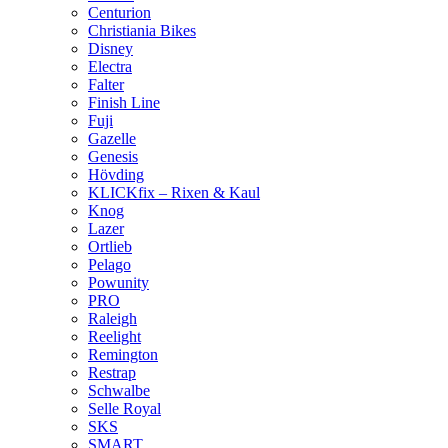
Centurion
Christiania Bikes
Disney
Electra
Falter
Finish Line
Fuji
Gazelle
Genesis
Hövding
KLICKfix – Rixen & Kaul
Knog
Lazer
Ortlieb
Pelago
Powunity
PRO
Raleigh
Reelight
Remington
Restrap
Schwalbe
Selle Royal
SKS
SMART