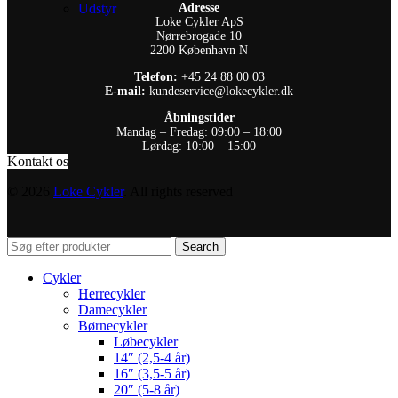
Udstyr
Adresse
Loke Cykler ApS
Nørrebrogade 10
2200 København N
Telefon:
+45 24 88 00 03
E-mail:
kundeservice@lokecykler.dk
Åbningstider
Mandag – Fredag: 09:00 – 18:00
Lørdag: 10:00 – 15:00
Kontakt os
© 2026
Loke Cykler
. All rights reserved
Search
Cykler
Herrecykler
Damecykler
Børnecykler
Løbecykler
14″ (2,5-4 år)
16″ (3,5-5 år)
20″ (5-8 år)