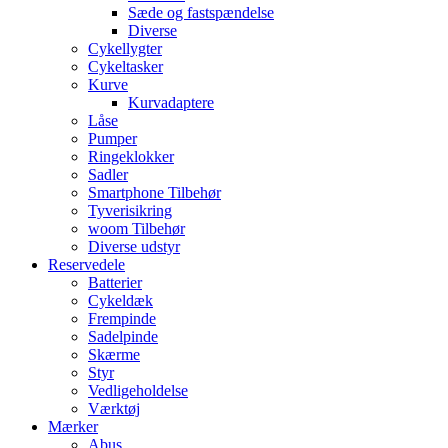
Sæde og fastspændelse
Diverse
Cykellygter
Cykeltasker
Kurve
Kurvadaptere
Låse
Pumper
Ringeklokker
Sadler
Smartphone Tilbehør
Tyverisikring
woom Tilbehør
Diverse udstyr
Reservedele
Batterier
Cykeldæk
Frempinde
Sadelpinde
Skærme
Styr
Vedligeholdelse
Værktøj
Mærker
Abus