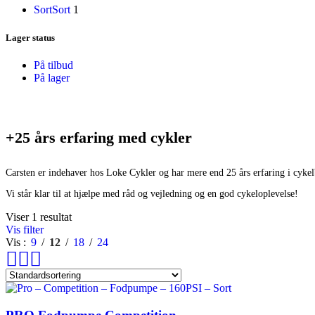
Disney
Sort
Sort
1
Endura
Falter
Lager status
Finish Line
Fuji
På tilbud
Gazelle
På lager
Genesis
KLICKfix – Rixen & Kaul
Knog
Lazer
MBK
+25 års erfaring med cykler
Merida
Ortlieb
Pelago
Carsten er indehaver hos Loke Cykler og har mere end 25 års erfaring i cyke
PRO
Vi står klar til at hjælpe med råd og vejledning og en god cykeloplevelse!
Raleigh
Reany
Viser 1 resultat
Reelight
Vis filter
Remington
Vis
9
12
18
24
Selle Royal
Shimano
SKS
SMART
SP Connect™
Tenways