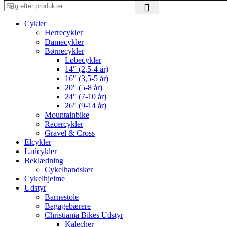
Cykler
Herrecykler
Damecykler
Børnecykler
Løbecykler
14″ (2,5-4 år)
16″ (3,5-5 år)
20″ (5-8 år)
24″ (7-10 år)
26″ (9-14 år)
Mountainbike
Racercykler
Gravel & Cross
Elcykler
Ladcykler
Beklædning
Cykelhandsker
Cykelhjelme
Udstyr
Barnestole
Bagagebærere
Christiania Bikes Udstyr
Kalecher