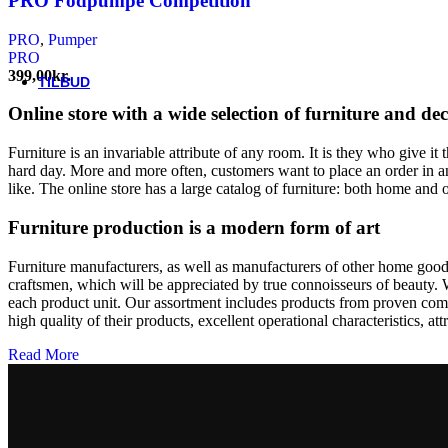
PRO Fodpumpe Competition
Thule/Yepp
Trek
PRO
,
Pumper
Vittoria
PRO
woom
399,00
kr.
TILBUD
Online store with a wide selection of furniture and de
Furniture is an invariable attribute of any room. It is they who give i
hard day. More and more often, customers want to place an order in an
like. The online store has a large catalog of furniture: both home and o
Furniture production is a modern form of art
Furniture manufacturers, as well as manufacturers of other home goods
craftsmen, which will be appreciated by true connoisseurs of beauty.
each product unit. Our assortment includes products from proven compa
high quality of their products, excellent operational characteristics, at
Read More