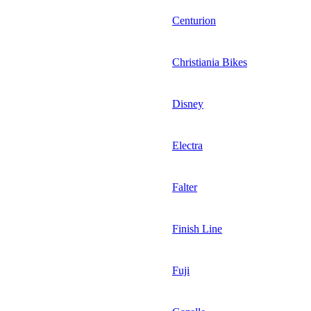
Centurion
Christiania Bikes
Disney
Electra
Falter
Finish Line
Fuji