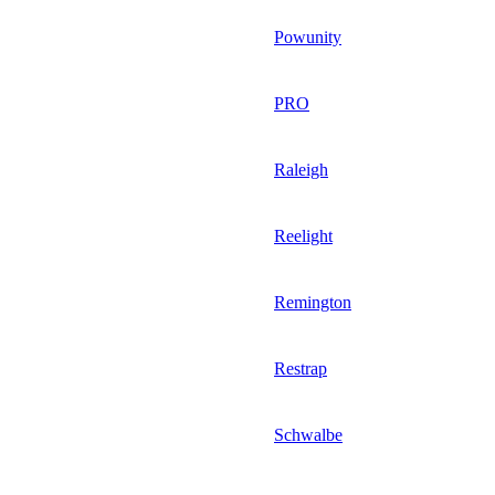
Powunity
PRO
Raleigh
Reelight
Remington
Restrap
Schwalbe