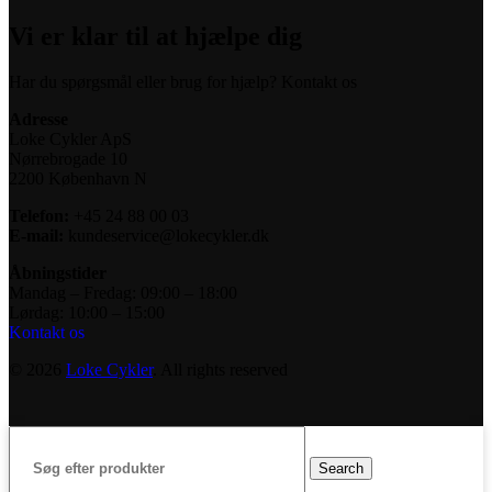
Vi er klar til at hjælpe dig
Har du spørgsmål eller brug for hjælp? Kontakt os
Adresse
Loke Cykler ApS
Nørrebrogade 10
2200 København N
Telefon:
+45 24 88 00 03
E-mail:
kundeservice@lokecykler.dk
Åbningstider
Mandag – Fredag: 09:00 – 18:00
Lørdag: 10:00 – 15:00
Kontakt os
© 2026
Loke Cykler
. All rights reserved
Search