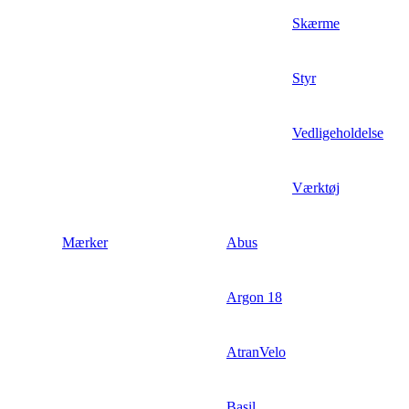
Skærme
Styr
Vedligeholdelse
Værktøj
Mærker
Abus
Argon 18
AtranVelo
Basil