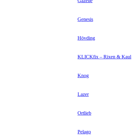
Gazelle
Genesis
Hövding
KLICKfix – Rixen & Kaul
Knog
Lazer
Ortlieb
Pelago