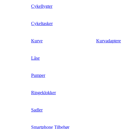
Cykellygter
Cykeltasker
Kurve
Kurvadaptere
Låse
Pumper
Ringeklokker
Sadler
Smartphone Tilbehør