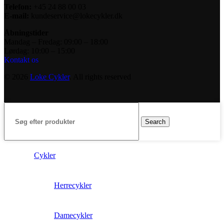
Telefon:
+45 24 88 00 03
E-mail:
kundeservice@lokecykler.dk
Åbningstider
Mandag – Fredag: 09:00 – 18:00
Lørdag: 10:00 – 15:00
Kontakt os
© 2026
Loke Cykler
. All rights reserved
Search
Cykler
Herrecykler
Damecykler