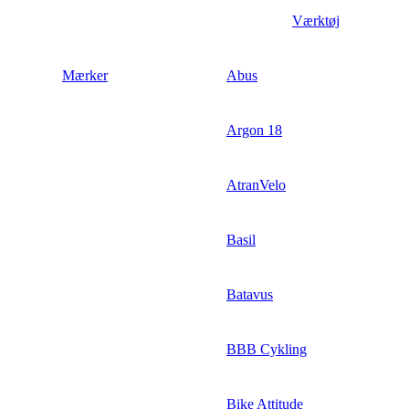
Værktøj
Mærker
Abus
Argon 18
AtranVelo
Basil
Batavus
BBB Cykling
Bike Attitude