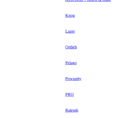
Knog
Lazer
Ortlieb
Pelago
Powunity
PRO
Raleigh