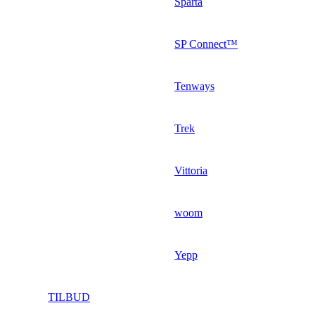
Sparta
SP Connect™
Tenways
Trek
Vittoria
woom
Yepp
TILBUD