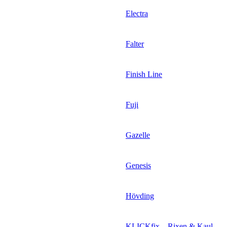
Electra
Falter
Finish Line
Fuji
Gazelle
Genesis
Hövding
KLICKfix – Rixen & Kaul