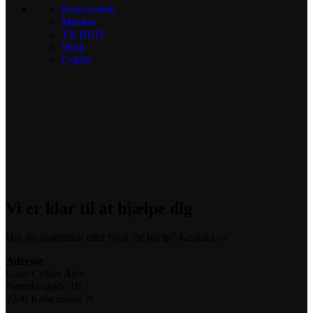
Reservedele
Mærker
TILBUD
Shop
Cykler
Vi er klar til at hjælpe dig
Har du spørgsmål eller brug for hjælp? Kontakt os
Adresse
Loke Cykler ApS
Nørrebrogade 10
2200 København N