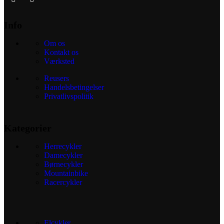
Info
Om os
Kontakt os
Værksted
Reusers
Handelsbetingelser
Privatlivspolitik
Kategorier
Herrecykler
Damecykler
Børnecykler
Mountainbike
Racercykler
Elcykler