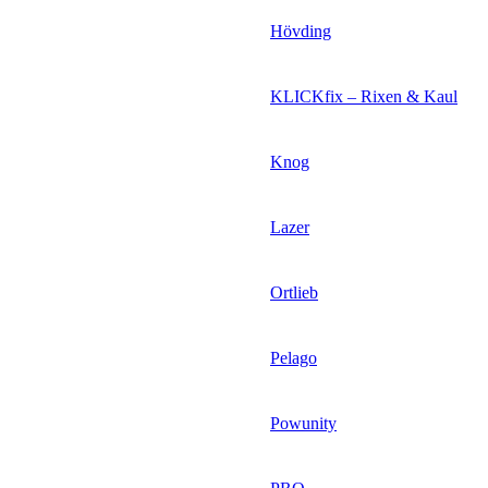
Hövding
KLICKfix – Rixen & Kaul
Knog
Lazer
Ortlieb
Pelago
Powunity