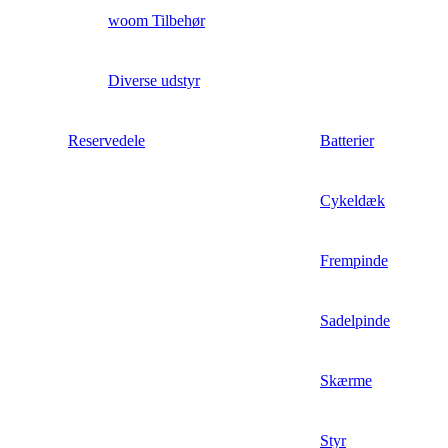
woom Tilbehør
Diverse udstyr
Reservedele
Batterier
Cykeldæk
Frempinde
Sadelpinde
Skærme
Styr