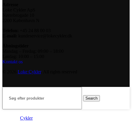
Adresse
Loke Cykler ApS
Nørrebrogade 10
2200 København N
Telefon:
+45 24 88 00 03
E-mail:
kundeservice@lokecykler.dk
Åbningstider
Mandag – Fredag: 09:00 – 18:00
Lørdag: 10:00 – 15:00
Kontakt os
© 2026
Loke Cykler
. All rights reserved
Search
Cykler