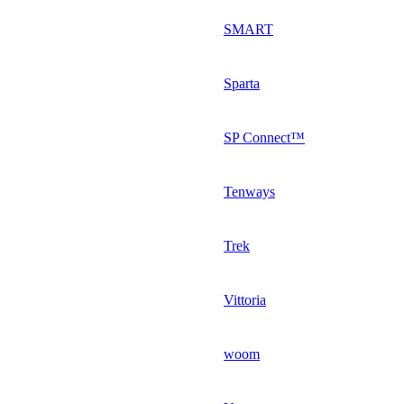
SMART
Sparta
SP Connect™
Tenways
Trek
Vittoria
woom