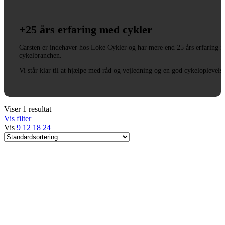
+25 års erfaring med cykler
Carsten er indehaver hos Loke Cykler og har mere end 25 års erfaring i
cykelbranchen.
Vi står klar til at hjælpe med råd og vejledning og en god cykeloplevels
Viser 1 resultat
Vis filter
Vis
9
12
18
24