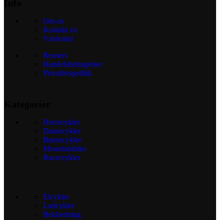
Info
Om os
Kontakt os
Værksted
Reusers
Handelsbetingelser
Privatlivspolitik
Kategorier
Herrecykler
Damecykler
Børnecykler
Mountainbike
Racercykler
Elcykler
Ladcykler
Beklædning