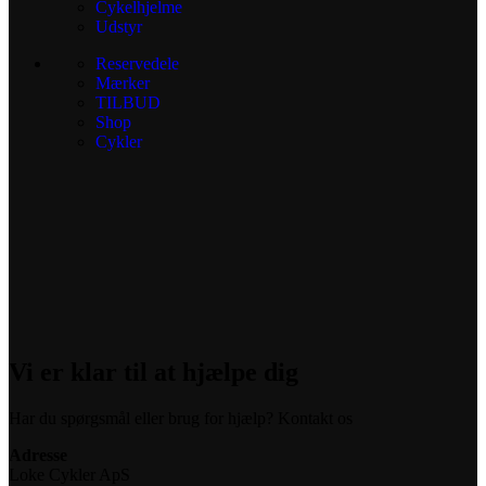
Cykelhjelme
Udstyr
Reservedele
Mærker
TILBUD
Shop
Cykler
Vi er klar til at hjælpe dig
Har du spørgsmål eller brug for hjælp? Kontakt os
Adresse
Loke Cykler ApS