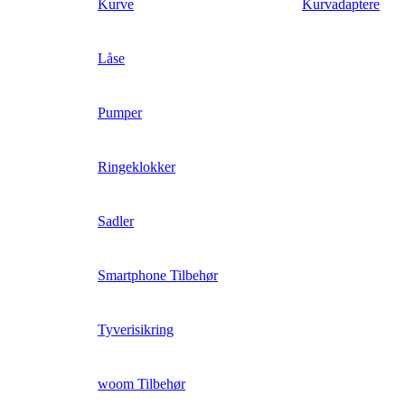
Kurve
Kurvadaptere
Låse
Pumper
Ringeklokker
Sadler
Smartphone Tilbehør
Tyverisikring
woom Tilbehør