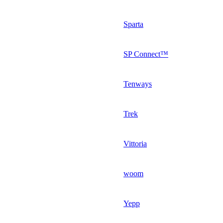
Sparta
SP Connect™
Tenways
Trek
Vittoria
woom
Yepp