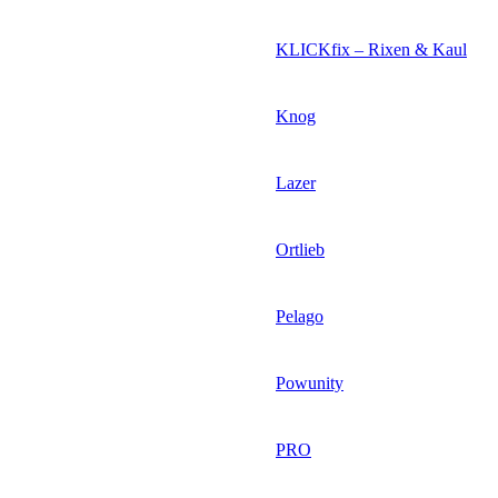
KLICKfix – Rixen & Kaul
Knog
Lazer
Ortlieb
Pelago
Powunity
PRO