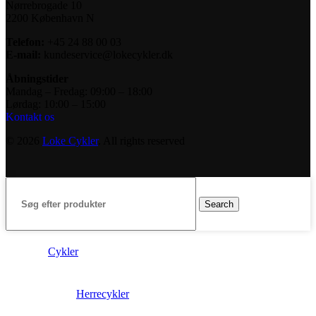
Nørrebrogade 10
2200 København N
Telefon:
+45 24 88 00 03
E-mail:
kundeservice@lokecykler.dk
Åbningstider
Mandag – Fredag: 09:00 – 18:00
Lørdag: 10:00 – 15:00
Kontakt os
© 2026
Loke Cykler
. All rights reserved
Search
Cykler
Herrecykler