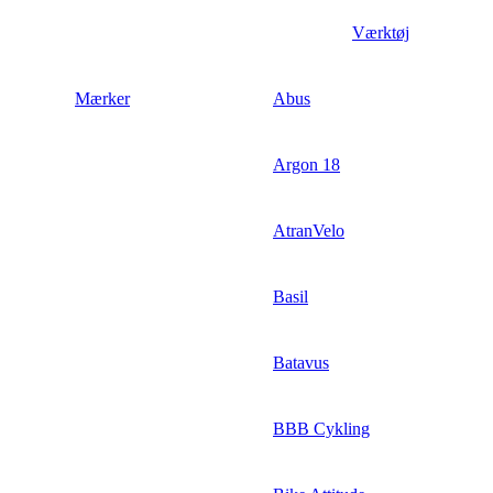
Værktøj
Mærker
Abus
Argon 18
AtranVelo
Basil
Batavus
BBB Cykling