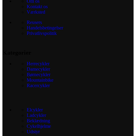
Om os
Kontakt os
Værksted
Reusers
Handelsbetingelser
Privatlivspolitik
Kategorier
Herrecykler
Damecykler
Børnecykler
Mountainbike
Racercykler
Elcykler
Ladcykler
Beklædning
Cykelhjelme
Udstyr