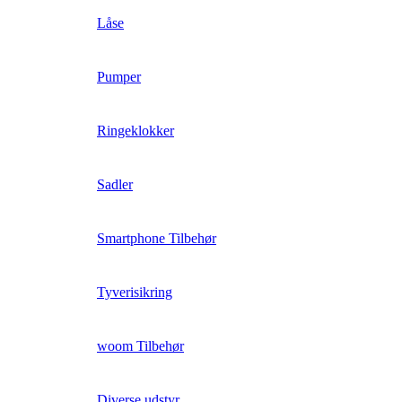
Låse
Pumper
Ringeklokker
Sadler
Smartphone Tilbehør
Tyverisikring
woom Tilbehør
Diverse udstyr