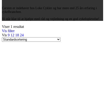
Carsten er indehaver hos Loke Cykler og har mere end 25 års erfaring i
cykelbranchen.
Vi står klar til at hjælpe med råd og vejledning og en god cykeloplevelse!
Viser 1 resultat
Vis filter
Vis
9
12
18
24