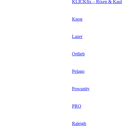
KLICKfix – Rixen & Kaul
Knog
Lazer
Ortlieb
Pelago
Powunity
PRO
Raleigh