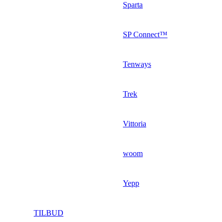
Sparta
SP Connect™
Tenways
Trek
Vittoria
woom
Yepp
TILBUD