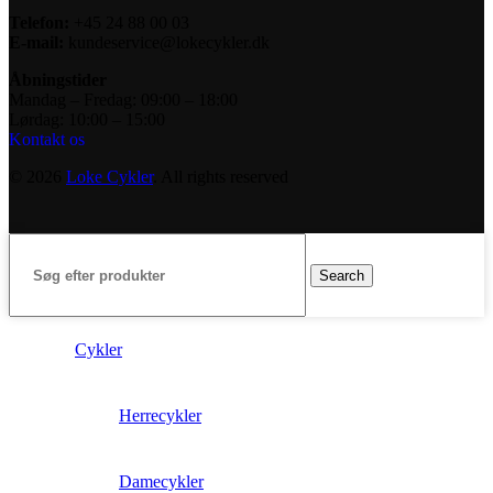
Telefon:
+45 24 88 00 03
E-mail:
kundeservice@lokecykler.dk
Åbningstider
Mandag – Fredag: 09:00 – 18:00
Lørdag: 10:00 – 15:00
Kontakt os
© 2026
Loke Cykler
. All rights reserved
Search
Cykler
Herrecykler
Damecykler