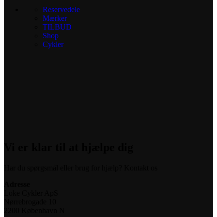
Reservedele
Mærker
TILBUD
Shop
Cykler
Vi er klar til at hjælpe dig
Har du spørgsmål eller brug for hjælp? Kontakt os
Adresse
Loke Cykler ApS
Nørrebrogade 10
2200 København N