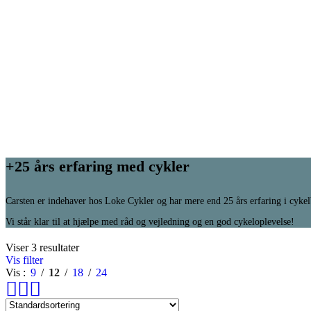
+25 års erfaring med cykler
Carsten er indehaver hos Loke Cykler og har mere end 25 års erfaring i cyke
Vi står klar til at hjælpe med råd og vejledning og en god cykeloplevelse!
Viser 3 resultater
Vis filter
Vis
9
12
18
24