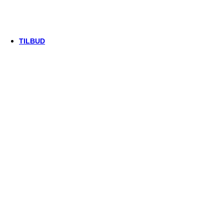
Thule/Yepp
Trek
Vittoria
woom
TILBUD