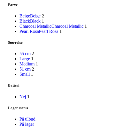
Disney
Farve
Endura
Falter
Beige
Beige
2
Finish Line
Black
Black
1
Fuji
Charcoal Metallic
Charcoal Metallic
1
Gazelle
Pearl Rosa
Pearl Rosa
1
Genesis
KLICKfix – Rixen & Kaul
Størrelse
Knog
Lazer
MBK
55 cm
2
Merida
Large
1
Ortlieb
Medium
1
Pelago
51 cm
2
PRO
Small
1
Raleigh
Reany
Batteri
Reelight
Remington
Nej
1
Selle Royal
Shimano
Lager status
SKS
SMART
På tilbud
SP Connect™
På lager
Tenways