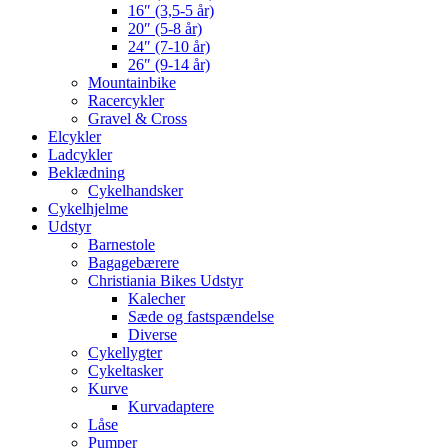
16″ (3,5-5 år)
20″ (5-8 år)
24″ (7-10 år)
26″ (9-14 år)
Mountainbike
Racercykler
Gravel & Cross
Elcykler
Ladcykler
Beklædning
Cykelhandsker
Cykelhjelme
Udstyr
Barnestole
Bagagebærere
Christiania Bikes Udstyr
Kalecher
Sæde og fastspændelse
Diverse
Cykellygter
Cykeltasker
Kurve
Kurvadaptere
Låse
Pumper