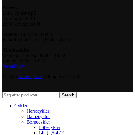
Adresse
Loke Cykler ApS
Nørrebrogade 10
2200 København N
Telefon:
+45 24 88 00 03
E-mail:
kundeservice@lokecykler.dk
Åbningstider
Mandag – Fredag: 09:00 – 18:00
Lørdag: 10:00 – 15:00
Kontakt os
© 2026
Loke Cykler
. All rights reserved
Search
Cykler
Herrecykler
Damecykler
Børnecykler
Løbecykler
14″ (2,5-4 år)