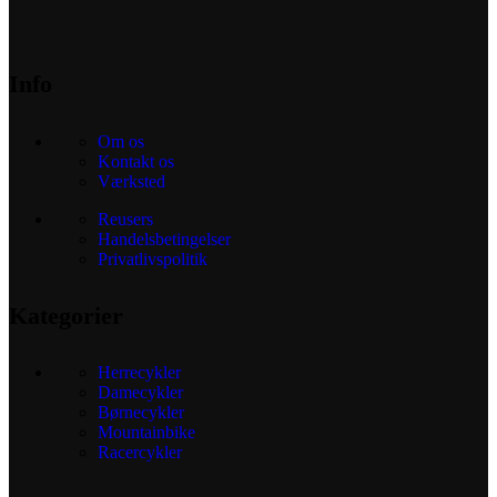
Info
Om os
Kontakt os
Værksted
Reusers
Handelsbetingelser
Privatlivspolitik
Kategorier
Herrecykler
Damecykler
Børnecykler
Mountainbike
Racercykler