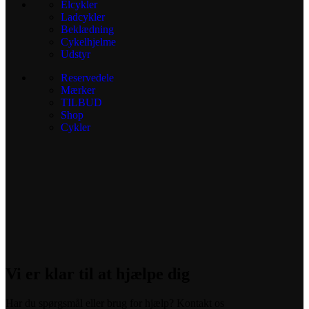
Elcykler
Ladcykler
Beklædning
Cykelhjelme
Udstyr
Reservedele
Mærker
TILBUD
Shop
Cykler
Vi er klar til at hjælpe dig
Har du spørgsmål eller brug for hjælp? Kontakt os