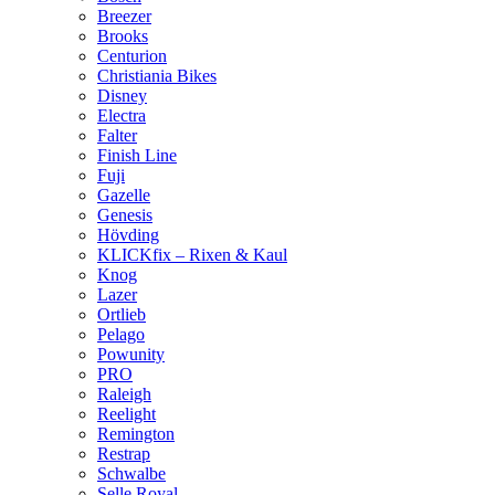
Breezer
Brooks
Centurion
Christiania Bikes
Disney
Electra
Falter
Finish Line
Fuji
Gazelle
Genesis
Hövding
KLICKfix – Rixen & Kaul
Knog
Lazer
Ortlieb
Pelago
Powunity
PRO
Raleigh
Reelight
Remington
Restrap
Schwalbe
Selle Royal