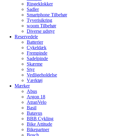
Ringeklokker
Sadler
Smartphone Tilbehør
Tyverisikring
woom Tilbehør
Diverse udstyr
Reservedele
Batterier
Cykeldæk
Frempinde
Sadelpinde
Skærme
Styr
Vedligeholdelse
Værktøj
Mærker
Abus
Argon 18
AtranVelo
Basil
Batavus
BBB Cykling
Bike Attitude
Bikepartner
Bosch