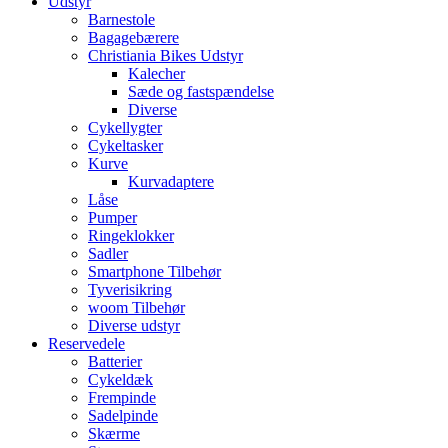
Udstyr
Barnestole
Bagagebærere
Christiania Bikes Udstyr
Kalecher
Sæde og fastspændelse
Diverse
Cykellygter
Cykeltasker
Kurve
Kurvadaptere
Låse
Pumper
Ringeklokker
Sadler
Smartphone Tilbehør
Tyverisikring
woom Tilbehør
Diverse udstyr
Reservedele
Batterier
Cykeldæk
Frempinde
Sadelpinde
Skærme