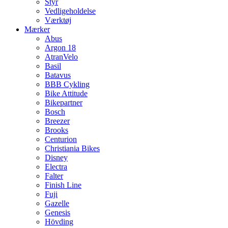
Styr
Vedligeholdelse
Værktøj
Mærker
Abus
Argon 18
AtranVelo
Basil
Batavus
BBB Cykling
Bike Attitude
Bikepartner
Bosch
Breezer
Brooks
Centurion
Christiania Bikes
Disney
Electra
Falter
Finish Line
Fuji
Gazelle
Genesis
Hövding