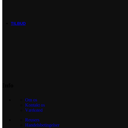
Thule/Yepp
Trek
Vittoria
woom
TILBUD
Info
Om os
Kontakt os
Værksted
Reusers
Handelsbetingelser