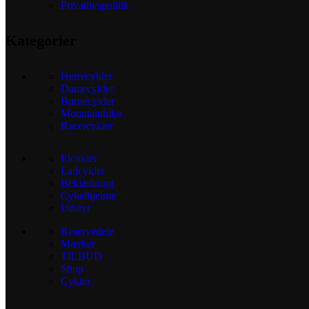
Privatlivspolitik
Kategorier
Herrecykler
Damecykler
Børnecykler
Mountainbike
Racercykler
Elcykler
Ladcykler
Beklædning
Cykelhjelme
Udstyr
Reservedele
Mærker
TILBUD
Shop
Cykler