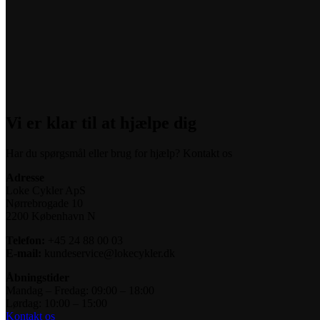
Vi er klar til at hjælpe dig
Har du spørgsmål eller brug for hjælp? Kontakt os
Adresse
Loke Cykler ApS
Nørrebrogade 10
2200 København N
Telefon:
+45 24 88 00 03
E-mail:
kundeservice@lokecykler.dk
Åbningstider
Mandag – Fredag: 09:00 – 18:00
Lørdag: 10:00 – 15:00
Kontakt os