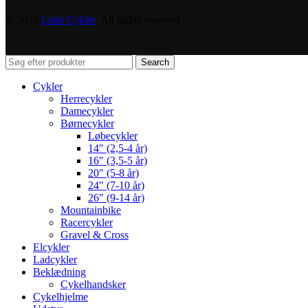
© 2026
Loke Cykler
. All rights reserved
Search
Cykler
Herrecykler
Damecykler
Børnecykler
Løbecykler
14″ (2,5-4 år)
16″ (3,5-5 år)
20″ (5-8 år)
24″ (7-10 år)
26″ (9-14 år)
Mountainbike
Racercykler
Gravel & Cross
Elcykler
Ladcykler
Beklædning
Cykelhandsker
Cykelhjelme