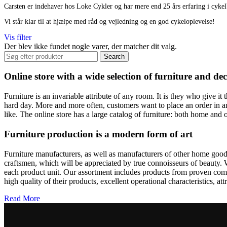
Disney
Carsten er indehaver hos Loke Cykler og har mere end 25 års erfaring i cyke
Endura
Falter
Vi står klar til at hjælpe med råd og vejledning og en god cykeloplevelse!
Finish Line
Vis filter
Fuji
Der blev ikke fundet nogle varer, der matcher dit valg.
Gazelle
Search
Genesis
KLICKfix – Rixen & Kaul
Online store with a wide selection of furniture and de
Knog
Lazer
MBK
Furniture is an invariable attribute of any room. It is they who give i
Merida
hard day. More and more often, customers want to place an order in an
Ortlieb
like. The online store has a large catalog of furniture: both home and o
Pelago
PRO
Furniture production is a modern form of art
Raleigh
Reany
Furniture manufacturers, as well as manufacturers of other home goods
Reelight
craftsmen, which will be appreciated by true connoisseurs of beauty.
Remington
each product unit. Our assortment includes products from proven compa
Selle Royal
high quality of their products, excellent operational characteristics, at
Shimano
SKS
Read More
SMART
SP Connect™
Tenways