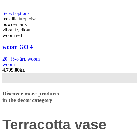
Dette
Select options
vare
metallic turquoise
har
powder pink
flere
vibrant yellow
varianter.
woom red
Mulighederne
kan
woom GO 4
vælges
på
20" (5-8 år)
,
woom
varesiden
woom
4.799,00
kr.
Discover more products
in the
decor
category
Terracotta vase