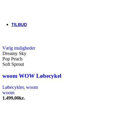
Thule/Yepp
Trek
Vittoria
woom
TILBUD
Dette
Vælg muligheder
vare
Dreamy Sky
har
Pop Peach
flere
Soft Sprout
varianter.
Mulighederne
woom WOW Løbecykel
kan
vælges
Løbecykler
,
woom
på
woom
varesiden
1.499,00
kr.