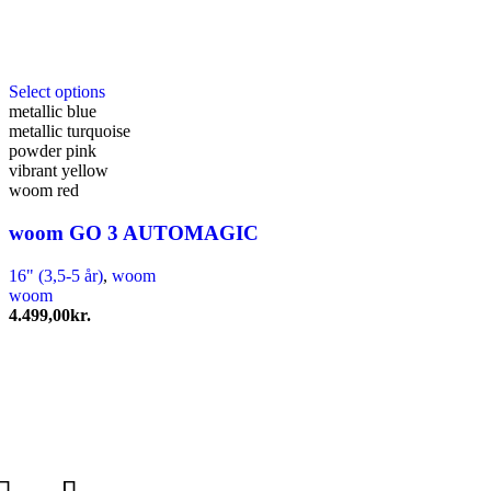
Dette
Select options
vare
metallic blue
har
metallic turquoise
flere
powder pink
varianter.
vibrant yellow
Mulighederne
woom red
kan
vælges
woom GO 3 AUTOMAGIC
på
varesiden
16" (3,5-5 år)
,
woom
woom
4.499,00
kr.