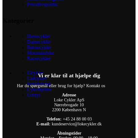
Privatlivspolitik
Kategorier
Herrecykler
Damecykler
Børnecykler
Mountainbike
Racercykler
Elcykler
Vi er klar til at hjælpe dig
Ladcykler
Beklædning
Har du spørgsmål eller brug for hjælp? Kontakt os
Cykelhjelme
Udstyr
Adresse
Loke Cykler ApS
Nørrebrogade 10
2200 København N
Telefon:
+45 24 88 00 03
E-mail:
kundeservice@lokecykler.dk
Åbningstider