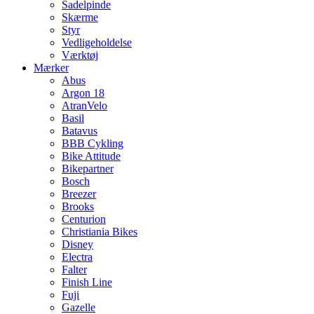
Sadelpinde
Skærme
Styr
Vedligeholdelse
Værktøj
Mærker
Abus
Argon 18
AtranVelo
Basil
Batavus
BBB Cykling
Bike Attitude
Bikepartner
Bosch
Breezer
Brooks
Centurion
Christiania Bikes
Disney
Electra
Falter
Finish Line
Fuji
Gazelle