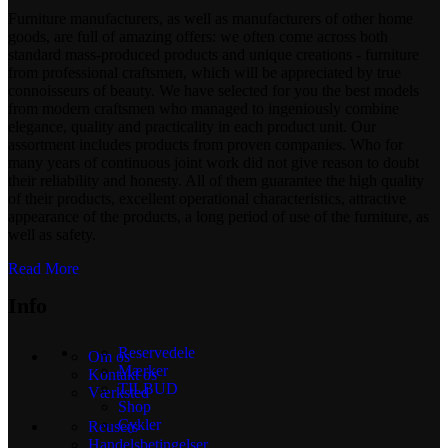
Furniture manufacturers, as well as manufacturers of other home
goods, are full of amazing offers: we often come across both
standard mass-produced products and unique creations - furniture
from professional craftsmen, which will be appreciated by true
connoisseurs of beauty. We have selected for you the best models
from modern craftsmen who managed to ingeniously combine
elegance, quality and practicality in each product unit. Our
assortment includes products from proven companies. Who for
many years of continuous joint work did not give reason to doubt
their reliability and honesty. All of them guarantee the high quality
of their products, excellent operational characteristics, attractive
appearance of the products, a long period of use of the furniture, as
well as safety.
Read More
Info
Reservedele
Om os
Mærker
Kontakt os
TILBUD
Værksted
Shop
Cykler
Reusers
Handelsbetingelser