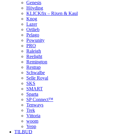
Genesis
Hövding
KLICKfix – Rixen & Kaul
Knog
Lazer
Ortlieb
Pelago
Powunity
PRO
Raleigh
Reelight
Remington
Restrap
Schwalbe
Selle Royal
SKS
SMART
Sparta
SP Connect™
Tenways
Trek
Vittoria
woom
Yepp
TILBUD