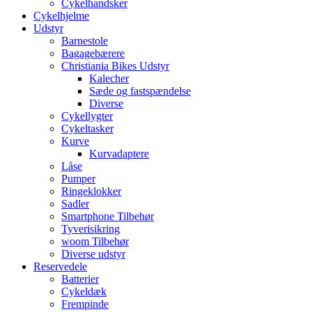
Cykelhandsker
Cykelhjelme
Udstyr
Barnestole
Bagagebærere
Christiania Bikes Udstyr
Kalecher
Sæde og fastspændelse
Diverse
Cykellygter
Cykeltasker
Kurve
Kurvadaptere
Låse
Pumper
Ringeklokker
Sadler
Smartphone Tilbehør
Tyverisikring
woom Tilbehør
Diverse udstyr
Reservedele
Batterier
Cykeldæk
Frempinde