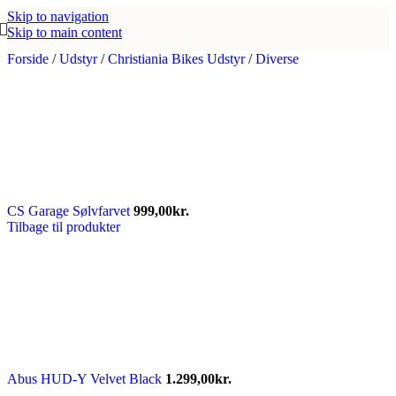
Skip to navigation
Skip to main content
Forside
/
Udstyr
/
Christiania Bikes Udstyr
/
Diverse
CS Garage Sølvfarvet
999,00
kr.
Tilbage til produkter
Abus HUD-Y Velvet Black
1.299,00
kr.