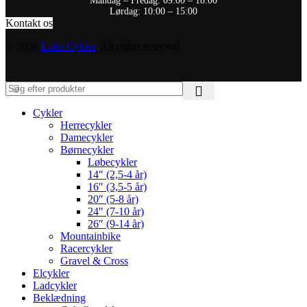
Mandag – Fredag: 09:00 – 18:00
Lørdag: 10:00 – 15:00
Kontakt os
© 2026
Loke Cykler
. All rights reserved
Cykler
Herrecykler
Damecykler
Børnecykler
Løbecykler
14″ (2,5-4 år)
16″ (3,5-5 år)
20″ (5-8 år)
24″ (7-10 år)
26″ (9-14 år)
Mountainbike
Racercykler
Gravel & Cross
Elcykler
Ladcykler
Beklædning