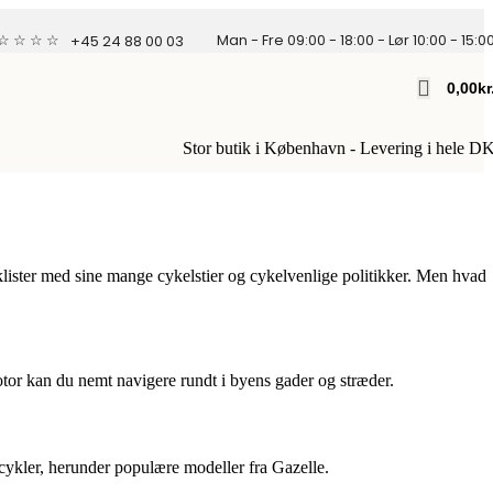
 ☆ ☆ ☆ ☆
Man - Fre 09:00 - 18:00 - Lør 10:00 - 15:0
+45 24 88 00 03
0,00
Kr
Stor butik i København - Levering i hele D
lister med sine mange cykelstier og cykelvenlige politikker. Men hvad
tor kan du nemt navigere rundt i byens gader og stræder.
cykler, herunder populære modeller fra Gazelle.