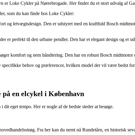
er Loke Cykler på Nørrebrogade. Her finder du et stort udvalg af Gazell
ler, som du kan finde hos Loke Cykler:
fort og letvægtsdesign. Den er udstyret med en kraftfuld Bosch midtmoto
 der er perfekt til den urbane pendler. Den har et elegant design og e
r søger komfort og nem håndtering. Den har en robust Bosch midtmotor og
ne specifikke behov og præferencer, hvilken model der vil være bedst fo
e på en elcykel i København
 dit eget tempo. Her er nogle af de bedste steder at besøge.
ovedhandelsstrøg. Fra her kan du nemt nå Rundetårn, en historisk sev