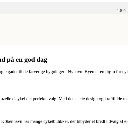
4,6 ☆
ud på en god dag
gte gader til de farverige bygninger i Nyhavn. Byen er en drøm for cyk
lle elcykel det perfekte valg. Med dens lette design og kraftfulde mo
. København har mange cykelbutikker, der tilbyder et bredt udvalg af el