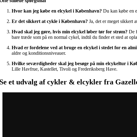
Ofte stillede spørgsmål
Hvor kan jeg købe en elcykel i København?
Du kan købe en e
Er det sikkert at cykle i København?
Ja, det er meget sikkert 
Hvad skal jeg gøre, hvis min elcykel løber tør for strøm?
De f
bare træde som på en normal cykel, indtil du finder et sted at opl
Hvad er fordelene ved at bruge en elcykel i stedet for en alm
aldre og konditionsniveauer.
Hvilke seværdigheder skal jeg besøge på min elcykeltur i K
Lille Havfrue, Kastellet, Tivoli og Frederiksberg Have.
Se et udvalg af cykler & elcykler fra Gazell