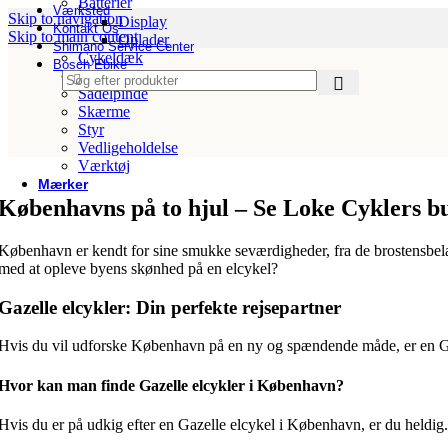
Batterier
Værksted
Skip to navigation
Display
Kontakt Os
Skip to main content
Oplader
Shimano Service Center
Cykeldæk
Bosch Ebike
Frempinde
Sadelpinde
Skærme
Styr
Vedligeholdelse
Værktøj
Mærker
Abus
Københavns på to hjul – Se Loke Cyklers b
Argon 18
Ass Savers
København er kendt for sine smukke seværdigheder, fra de brostensbela
AtranVelo
med at opleve byens skønhed på en elcykel?
Basil
Batavus
Gazelle elcykler: Din perfekte rejsepartner
Bike Attitude
Bikepartner
Hvis du vil udforske København på en ny og spændende måde, er en Gaze
Bosch
Breezer
Brooks
Hvor kan man finde Gazelle elcykler i København?
Centurion
Christiania Bikes
Hvis du er på udkig efter en Gazelle elcykel i København, er du heldig
Disney