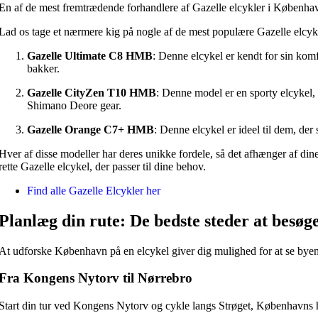
Endura
En af de mest fremtrædende forhandlere af Gazelle elcykler i København 
Falter
Finish Line
Lad os tage et nærmere kig på nogle af de mest populære Gazelle elcyk
Fuji
Gazelle Ultimate C8 HMB
: Denne elcykel er kendt for sin kom
Gazelle
bakker.
Genesis
KLICKfix – Rixen & Kaul
Gazelle CityZen T10 HMB
: Denne model er en sporty elcykel,
Knog
Shimano Deore gear.
Lazer
MBK
Gazelle Orange C7+ HMB
: Denne elcykel er ideel til dem, de
Merida
Ortlieb
Hver af disse modeller har deres unikke fordele, så det afhænger af di
Pelago
rette Gazelle elcykel, der passer til dine behov.
PRO
Raleigh
Find alle Gazelle Elcykler her
Reany
Reelight
Planlæg din rute: De bedste steder at besøg
Remington
Selle Royal
Shimano
At udforske København på en elcykel giver dig mulighed for at se byen i
SKS
SMART
Fra Kongens Nytorv til Nørrebro
SP Connect™
Tenways
Start din tur ved Kongens Nytorv og cykle langs Strøget, Københavns h
Thule/Yepp