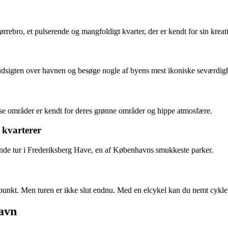
Nørrebro, et pulserende og mangfoldigt kvarter, der er kendt for sin kr
udsigten over havnen og besøge nogle af byens mest ikoniske seværdigh
Disse områder er kendt for deres grønne områder og hippe atmosfære.
 kvarterer
pende tur i Frederiksberg Have, en af Københavns smukkeste parker.
angspunkt. Men turen er ikke slut endnu. Med en elcykel kan du nemt cykle 
havn