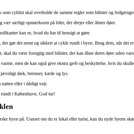
du som cyklist skal overholde de samme regler som bilister og fodgænge
g vær særligt opmærksom på biler, der drejer eller åbner døre.
rafikanter kan se, hvad du har til hensigt at gøre.
der gør det nemt og sikkert at cykle rundt i byen. Brug dem, når det er
, skal du være forsigtig med bilister, der kan åbne deres døre uden vars
rme, men de kan også give ekstra greb og beskyttelse, hvis du skulle 
r jævnligt dæk, bremser, kæde og lys.
atten eller i dårligt vejr.
ur rundt i København. God tur!
klen
orske byen på. Uanset om du er lokal eller turist, kan du nyde byens s