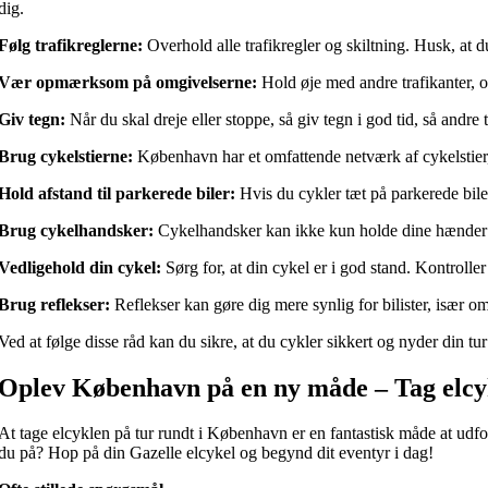
dig.
Følg trafikreglerne:
Overhold alle trafikregler og skiltning. Husk, at 
Vær opmærksom på omgivelserne:
Hold øje med andre trafikanter, o
Giv tegn:
Når du skal dreje eller stoppe, så giv tegn i god tid, så andre t
Brug cykelstierne:
København har et omfattende netværk af cykelstier, 
Hold afstand til parkerede biler:
Hvis du cykler tæt på parkerede biler
Brug cykelhandsker:
Cykelhandsker kan ikke kun holde dine hænder va
Vedligehold din cykel:
Sørg for, at din cykel er i god stand. Kontrolle
Brug reflekser:
Reflekser kan gøre dig mere synlig for bilister, især om n
Ved at følge disse råd kan du sikre, at du cykler sikkert og nyder din t
Oplev København på en ny måde – Tag elcy
At tage elcyklen på tur rundt i København er en fantastisk måde at udf
du på? Hop på din Gazelle elcykel og begynd dit eventyr i dag!