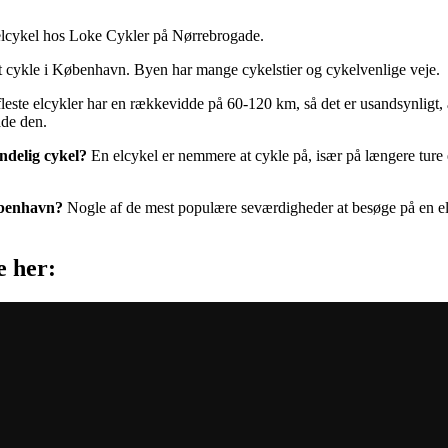
lcykel hos Loke Cykler på Nørrebrogade.
at cykle i København. Byen har mange cykelstier og cykelvenlige veje.
leste elcykler har en rækkevidde på 60-120 km, så det er usandsynligt, a
ade den.
indelig cykel?
En elcykel er nemmere at cykle på, især på længere ture el
øbenhavn?
Nogle af de mest populære seværdigheder at besøge på en e
e her: