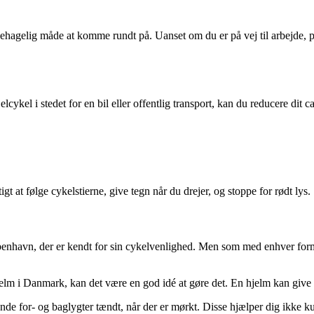
g behagelig måde at komme rundt på. Uanset om du er på vej til arbejde, 
ykel i stedet for en bil eller offentlig transport, kan du reducere dit ca
t at følge cykelstierne, give tegn når du drejer, og stoppe for rødt lys.
havn, der er kendt for sin cykelvenlighed. Men som med enhver form for 
elm i Danmark, kan det være en god idé at gøre det. En hjelm kan give d
de for- og baglygter tændt, når der er mørkt. Disse hjælper dig ikke kun