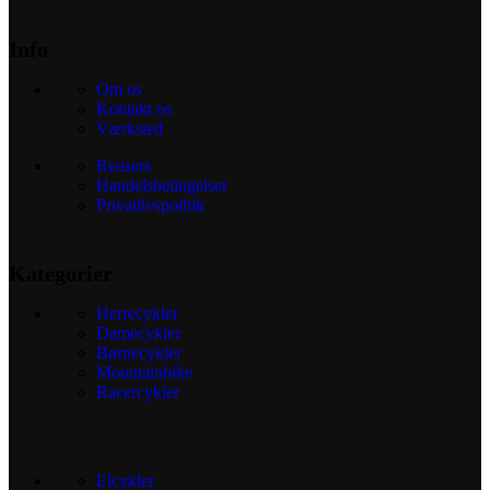
Info
Om os
Kontakt os
Værksted
Reusers
Handelsbetingelser
Privatlivspolitik
Kategorier
Herrecykler
Damecykler
Børnecykler
Mountainbike
Racercykler
Elcykler