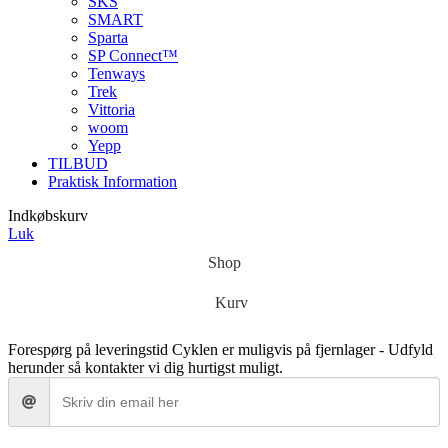
SKS
SMART
Sparta
SP Connect™
Tenways
Trek
Vittoria
woom
Yepp
TILBUD
Praktisk Information
Indkøbskurv
Luk
Shop
Kurv
Forespørg på leveringstid
Cyklen er muligvis på fjernlager - Udfyld
herunder så kontakter vi dig hurtigst muligt.