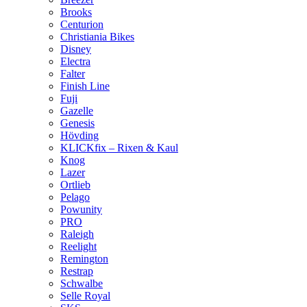
Brooks
Centurion
Christiania Bikes
Disney
Electra
Falter
Finish Line
Fuji
Gazelle
Genesis
Hövding
KLICKfix – Rixen & Kaul
Knog
Lazer
Ortlieb
Pelago
Powunity
PRO
Raleigh
Reelight
Remington
Restrap
Schwalbe
Selle Royal