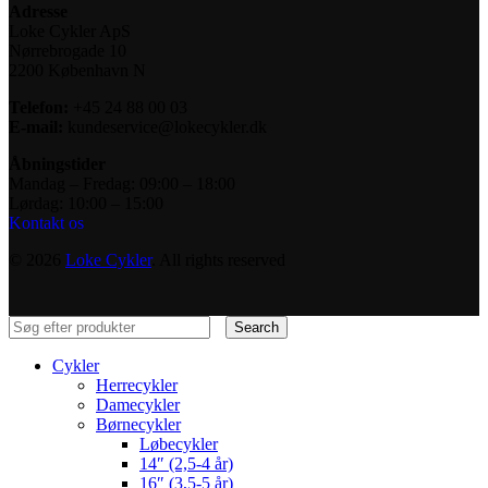
Adresse
Loke Cykler ApS
Nørrebrogade 10
2200 København N
Telefon:
+45 24 88 00 03
E-mail:
kundeservice@lokecykler.dk
Åbningstider
Mandag – Fredag: 09:00 – 18:00
Lørdag: 10:00 – 15:00
Kontakt os
© 2026
Loke Cykler
. All rights reserved
Search
Cykler
Herrecykler
Damecykler
Børnecykler
Løbecykler
14″ (2,5-4 år)
16″ (3,5-5 år)