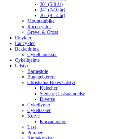
20″ (5-8 år)
24″ (7-10 år)
26″ (9-14 år)
Mountainbike
Racercykler
Gravel & Cross
Elcykler
Ladcykler
Beklædning
Cykelhandsker
Cykelhjelme
Udstyr
Barnestole
Bagagebærere
Christiania Bikes Udstyr
Kalecher
Sæde og fastspændelse
Diverse
Cykellygter
Cykeltasker
Kurve
Kurvadaptere
Låse
Pumper
Ringeklokker