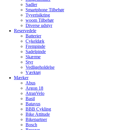
Sadler
Smartphone Tilbehør
Tyverisikring
woom Tilbehør
Diverse udstyr
Reservedele
Batterier
Cykeldæk
Frempinde
Sadelpinde
Skærme
Styr
Vedligeholdelse
Værktøj
Mærker
Abus
Argon 18
AtranVelo
Basil
Batavus
BBB Cykling
Bike Attitude
Bikepartner
Bosch
Breezer