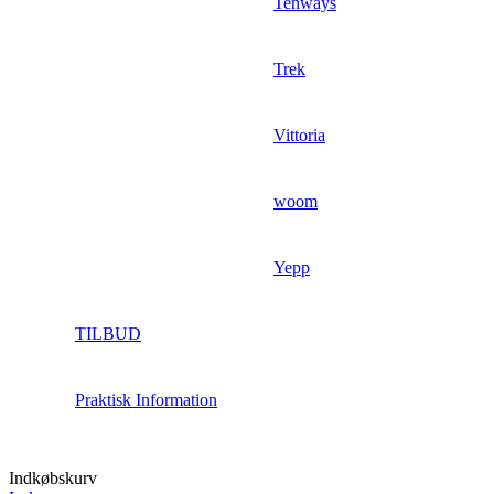
Tenways
Trek
Vittoria
woom
Yepp
TILBUD
Praktisk Information
Indkøbskurv