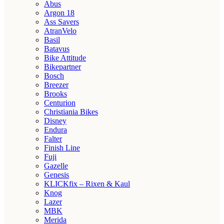
Abus
Argon 18
Ass Savers
AtranVelo
Basil
Batavus
Bike Attitude
Bikepartner
Bosch
Breezer
Brooks
Centurion
Christiania Bikes
Disney
Endura
Falter
Finish Line
Fuji
Gazelle
Genesis
KLICKfix – Rixen & Kaul
Knog
Lazer
MBK
Merida