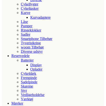
Cykellygter
Cykeltasker
Kurve
Kurvadaptere
Låse
Pumper
Ringeklokker
Sadler
Smartphone Tilbehør
Tyverisikring
woom Tilbehør
Diverse udstyr
Reservedele
Batterier
Display
Oplader
Cykeldæk
Frempinde
Sadelpinde
Skærme
Styr
Vedligeholdelse
Værktøj
Mærker