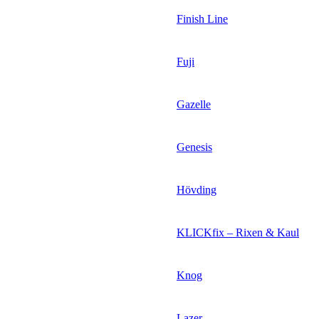
Finish Line
Fuji
Gazelle
Genesis
Hövding
KLICKfix – Rixen & Kaul
Knog
Lazer