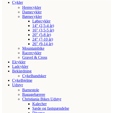
Cykler
Herrecykler
Damecykler
Børnecykler
Løbecykler
14″ (2,5-4 år)
16″ (3,5-5 år)
20″ (5-8 år)
24″ (7-10 år)
26″ (9-14 år)
Mountainbike
Racercykler
Gravel & Cross
Elcykler
Ladcykler
Beklædning
Cykelhandsker
Cykelhjelme
Udstyr
Barnestole
Bagagebærere
Christiania Bikes Udstyr
Kalecher
Sæde og fastspændelse
Diverse