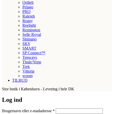
Ortlieb
Pelago
PRO
Raleigh
Reany
Reelight
Remington
Selle Royal
Shimano
SKS
SMART
SP Connect™
Tenways
Thule/Yepp
Trek
Vittoria
woom
TILBUD
Stor butik i København - Levering i hele DK
Log ind
Påkrævet
Brugernavn eller e-mailadresse
*