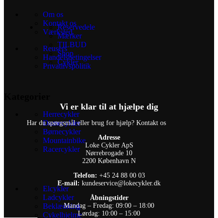
Om os
Kontakt os
Reservedele
Værksted
Mærker
TILBUD
Reusers
Shop
Handelsbetingelser
Cykler
Privatlivspolitik
Kategorier
Vi er klar til at hjælpe dig
Herrecykler
Damecykler
Har du spørgsmål eller brug for hjælp? Kontakt os
Børnecykler
Adresse
Mountainbike
Loke Cykler ApS
Racercykler
Nørrebrogade 10
2200 København N
Telefon:
+45 24 88 00 03
E-mail:
kundeservice@lokecykler.dk
Elcykler
Ladcykler
Åbningstider
Beklædning
Mandag – Fredag: 09:00 – 18:00
Lørdag: 10:00 – 15:00
Cykelhjelme