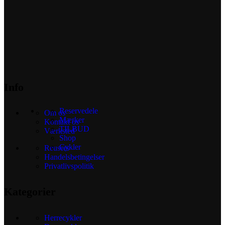
Info
Reservedele
Om os
Mærker
Kontakt os
TILBUD
Værksted
Shop
Cykler
Reusers
Handelsbetingelser
Privatlivspolitik
Kategorier
Herrecykler