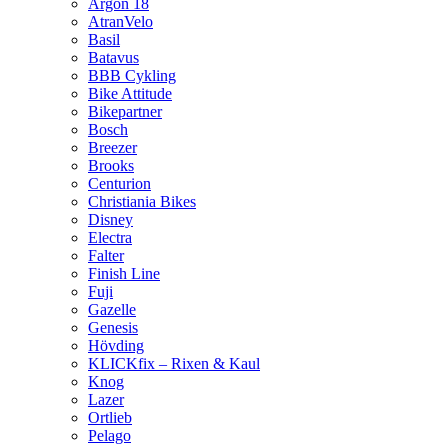
Argon 18
AtranVelo
Basil
Batavus
BBB Cykling
Bike Attitude
Bikepartner
Bosch
Breezer
Brooks
Centurion
Christiania Bikes
Disney
Electra
Falter
Finish Line
Fuji
Gazelle
Genesis
Hövding
KLICKfix – Rixen & Kaul
Knog
Lazer
Ortlieb
Pelago