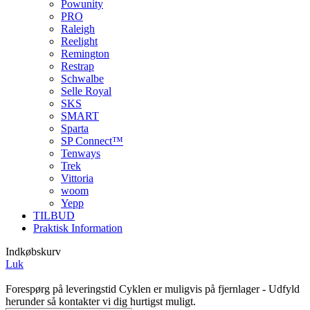
Powunity
PRO
Raleigh
Reelight
Remington
Restrap
Schwalbe
Selle Royal
SKS
SMART
Sparta
SP Connect™
Tenways
Trek
Vittoria
woom
Yepp
TILBUD
Praktisk Information
Indkøbskurv
Luk
Forespørg på leveringstid
Cyklen er muligvis på fjernlager - Udfyld
herunder så kontakter vi dig hurtigst muligt.