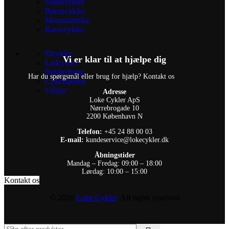
Damecykler
Børnecykler
Mountainbike
Racercykler
Elcykler
Vi er klar til at hjælpe dig
Ladcykler
Beklædning
Har du spørgsmål eller brug for hjælp? Kontakt os
Cykelhjelme
Udstyr
Adresse
Loke Cykler ApS
Nørrebrogade 10
2200 København N
Telefon:
+45 24 88 00 03
E-mail:
kundeservice@lokecykler.dk
Åbningstider
Mandag – Fredag: 09:00 – 18:00
Lørdag: 10:00 – 15:00
Kontakt os
© 2026
Loke Cykler
. All rights reserved