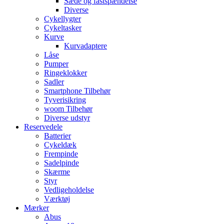
Sæde og fastspændelse
Diverse
Cykellygter
Cykeltasker
Kurve
Kurvadaptere
Låse
Pumper
Ringeklokker
Sadler
Smartphone Tilbehør
Tyverisikring
woom Tilbehør
Diverse udstyr
Reservedele
Batterier
Cykeldæk
Frempinde
Sadelpinde
Skærme
Styr
Vedligeholdelse
Værktøj
Mærker
Abus