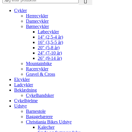
Cykler
Herrecykler
Damecykler
Børnecykler
Løbecykler
14″ (2,5-4 år)
16″ (3,5-5 år)
20″ (5-8 år)
24″ (7-10 år)
26″ (9-14 år)
Mountainbike
Racercykler
Gravel & Cross
Elcykler
Ladcykler
Beklædning
Cykelhandsker
Cykelhjelme
Udstyr
Barnestole
Bagagebærere
Christiania Bikes Udstyr
Kalecher