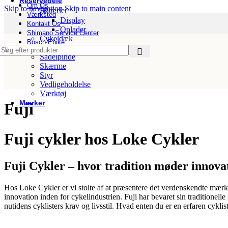
Reservedele
Om Os
Skip to navigation
Skip to main content
Batterier
Værksted
Display
Kontakt Os
Oplader
Shimano Service Center
Cykeldæk
Bosch Ebike
Frempinde
Sadelpinde
Skærme
Styr
Vedligeholdelse
Værktøj
Mærker
Fuji
Abus
Argon 18
Ass Savers
Fuji cykler hos Loke Cykler
AtranVelo
Basil
Batavus
Fuji Cykler – hvor tradition møder innova
Bike Attitude
Bikepartner
Bosch
Hos Loke Cykler er vi stolte af at præsentere det verdenskendte mærke
Breezer
innovation inden for cykelindustrien. Fuji har bevaret sin traditione
Brooks
nutidens cyklisters krav og livsstil. Hvad enten du er en erfaren cykl
Centurion
Christiania Bikes