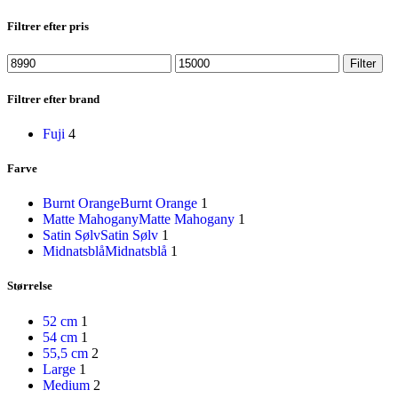
Disney
Endura
Filtrer efter pris
Falter
Finish Line
Mindste
Højeste
Filter
Fuji
pris
pris
Gazelle
Filtrer efter brand
Genesis
KLICKfix – Rixen & Kaul
Fuji
4
Knog
Lazer
MBK
Farve
Merida
Ortlieb
Burnt Orange
Burnt Orange
1
Pelago
Matte Mahogany
Matte Mahogany
1
PRO
Satin Sølv
Satin Sølv
1
Raleigh
Midnatsblå
Midnatsblå
1
Reany
Reelight
Størrelse
Remington
Selle Royal
52 cm
1
Shimano
54 cm
1
SKS
55,5 cm
2
SMART
Large
1
SP Connect™
Medium
2
Tenways