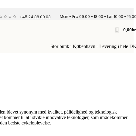
 ☆ ☆ ☆ ☆
Man - Fre 09:00 - 18:00 - Lør 10:00 - 15:0
+45 24 88 00 03
0,00
Kr
Stor butik i København - Levering i hele D
iden blevet synonym med kvalitet, pålidelighed og teknologisk
r det kommer til at udvikle innovative teknologier, som imødekommer
e den bedste cykeloplevelse.