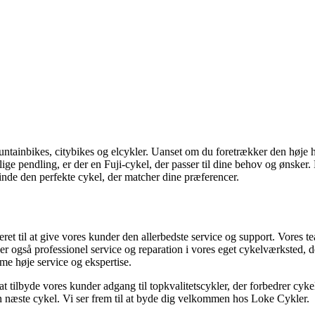
 mountainbikes, citybikes og elcykler. Uanset om du foretrækker den høje
glige pendling, er der en Fuji-cykel, der passer til dine behov og ønsker
 finde den perfekte cykel, der matcher dine præferencer.
et til at give vores kunder den allerbedste service og support. Vores team
lbyder også professionel service og reparation i vores eget cykelværkste
mme høje service og ekspertise.
t tilbyde vores kunder adgang til topkvalitetscykler, der forbedrer cykelo
din næste cykel. Vi ser frem til at byde dig velkommen hos Loke Cykler.