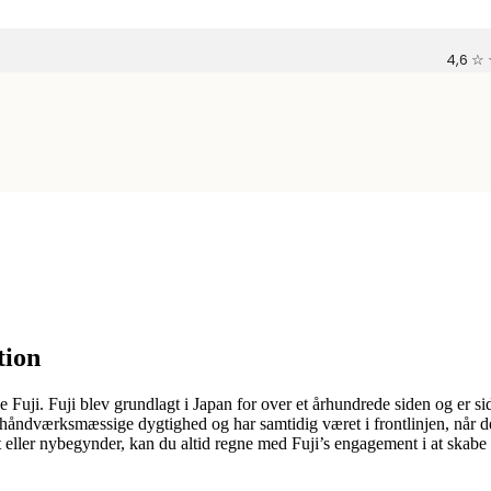
4,6 ☆
tion
 Fuji. Fuji blev grundlagt i Japan for over et århundrede siden og er s
lle håndværksmæssige dygtighed og har samtidig været i frontlinjen, nå
ist eller nybegynder, kan du altid regne med Fuji’s engagement i at skab