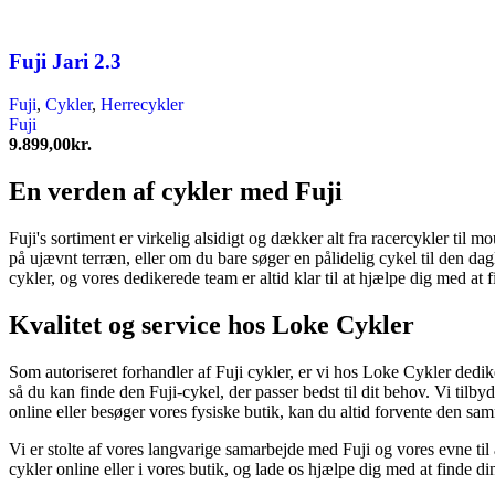
Fuji Jari 2.3
Fuji
,
Cykler
,
Herrecykler
Fuji
9.899,00
kr.
En verden af cykler med Fuji
Fuji's sortiment er virkelig alsidigt og dækker alt fra racercykler til
på ujævnt terræn, eller om du bare søger en pålidelig cykel til den da
cykler, og vores dedikerede team er altid klar til at hjælpe dig med at
Kvalitet og service hos Loke Cykler
Som autoriseret forhandler af Fuji cykler, er vi hos Loke Cykler dediker
så du kan finde den Fuji-cykel, der passer bedst til dit behov. Vi ti
online eller besøger vores fysiske butik, kan du altid forvente den sa
Vi er stolte af vores langvarige samarbejde med Fuji og vores evne til a
cykler online eller i vores butik, og lade os hjælpe dig med at finde 