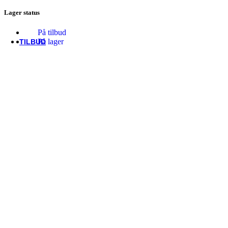
Thule/Yepp
Lager status
Trek
Vittoria
woom
På tilbud
På lager
TILBUD