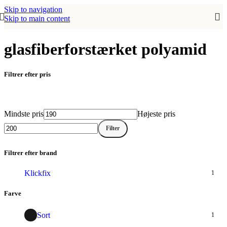
Skip to navigation
Skip to main content
glasfiberforstærket polyamid
Filtrer efter pris
Mindste pris
Højeste pris
Filter
Filtrer efter brand
Klickfix
1
Farve
Sort
1