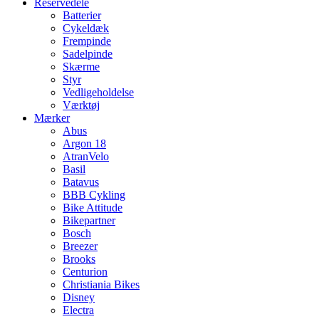
Reservedele
Batterier
Cykeldæk
Frempinde
Sadelpinde
Skærme
Styr
Vedligeholdelse
Værktøj
Mærker
Abus
Argon 18
AtranVelo
Basil
Batavus
BBB Cykling
Bike Attitude
Bikepartner
Bosch
Breezer
Brooks
Centurion
Christiania Bikes
Disney
Electra