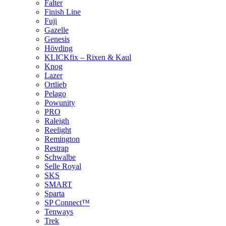
Falter
Finish Line
Fuji
Gazelle
Genesis
Hövding
KLICKfix – Rixen & Kaul
Knog
Lazer
Ortlieb
Pelago
Powunity
PRO
Raleigh
Reelight
Remington
Restrap
Schwalbe
Selle Royal
SKS
SMART
Sparta
SP Connect™
Tenways
Trek