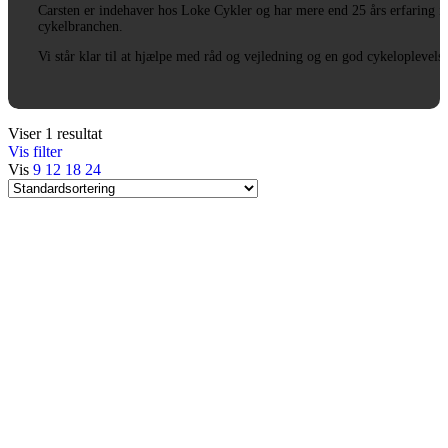
Carsten er indehaver hos Loke Cykler og har mere end 25 års erfaring i
cykelbranchen.
Vi står klar til at hjælpe med råd og vejledning og en god cykeloplevels
Viser 1 resultat
Vis filter
Vis
9
12
18
24