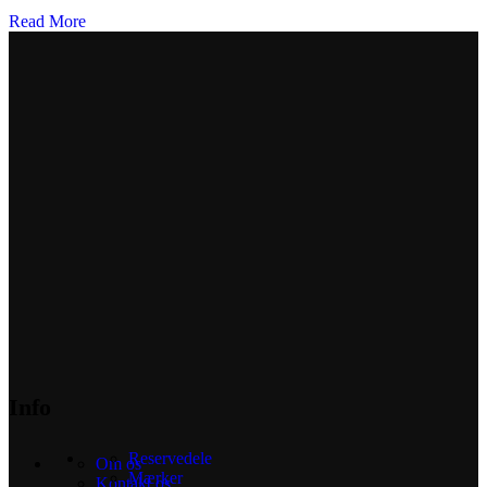
Read More
Info
Reservedele
Om os
Mærker
Kontakt os