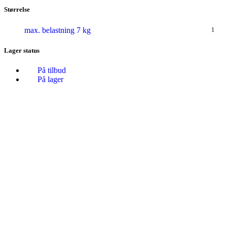
Størrelse
max. belastning 7 kg
1
Lager status
På tilbud
På lager