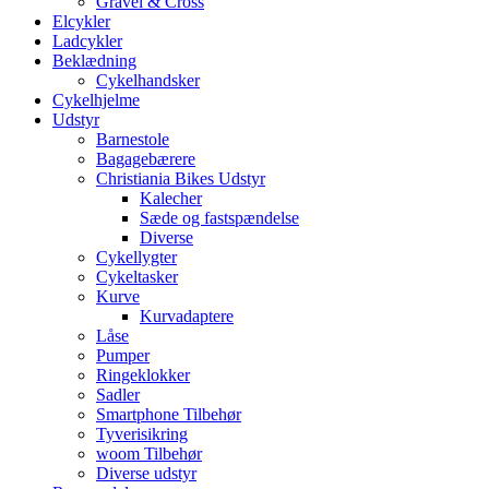
Gravel & Cross
Elcykler
Ladcykler
Beklædning
Cykelhandsker
Cykelhjelme
Udstyr
Barnestole
Bagagebærere
Christiania Bikes Udstyr
Kalecher
Sæde og fastspændelse
Diverse
Cykellygter
Cykeltasker
Kurve
Kurvadaptere
Låse
Pumper
Ringeklokker
Sadler
Smartphone Tilbehør
Tyverisikring
woom Tilbehør
Diverse udstyr