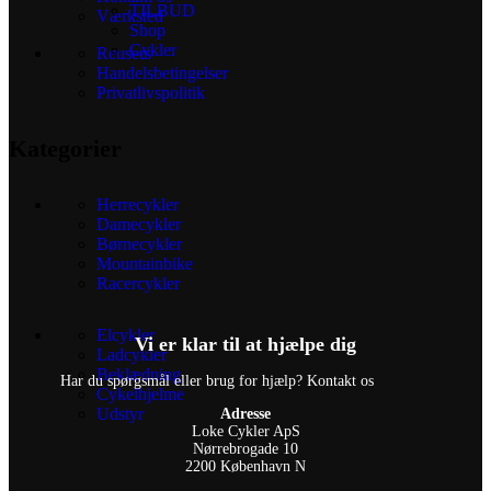
TILBUD
Værksted
Shop
Cykler
Reusers
Handelsbetingelser
Privatlivspolitik
Kategorier
Herrecykler
Damecykler
Børnecykler
Mountainbike
Racercykler
Elcykler
Vi er klar til at hjælpe dig
Ladcykler
Beklædning
Har du spørgsmål eller brug for hjælp? Kontakt os
Cykelhjelme
Udstyr
Adresse
Loke Cykler ApS
Nørrebrogade 10
2200 København N