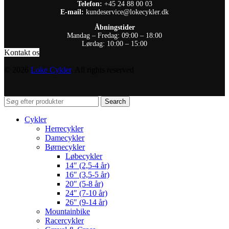
Telefon:
+45 24 88 00 03
E-mail:
kundeservice@lokecykler.dk
Åbningstider
Mandag – Fredag: 09:00 – 18:00
Lørdag: 10:00 – 15:00
Kontakt os
© 2026
Loke Cykler
. All rights reserved
Search
Cykler
Herrecykler
Damecykler
Børnecykler
Løbecykler
14″ (2,5-4 år)
16″ (3,5-5 år)
20″ (5-8 år)
24″ (7-10 år)
26″ (9-14 år)
Mountainbike
Racercykler