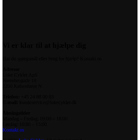
Vi er klar til at hjælpe dig
Har du spørgsmål eller brug for hjælp? Kontakt os
Adresse
Loke Cykler ApS
Nørrebrogade 10
2200 København N
Telefon:
+45 24 88 00 03
E-mail:
kundeservice@lokecykler.dk
Åbningstider
Mandag – Fredag: 09:00 – 18:00
Lørdag: 10:00 – 15:00
Kontakt os