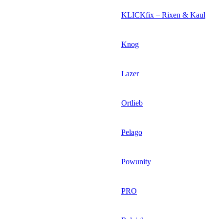
KLICKfix – Rixen & Kaul
Knog
Lazer
Ortlieb
Pelago
Powunity
PRO