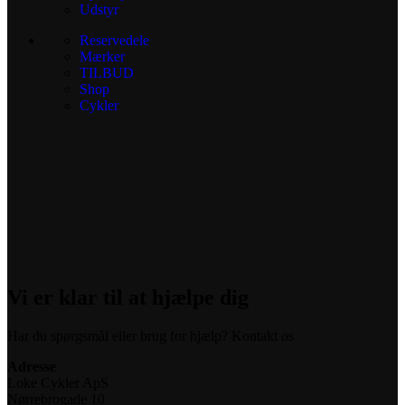
Udstyr
Reservedele
Mærker
TILBUD
Shop
Cykler
Vi er klar til at hjælpe dig
Har du spørgsmål eller brug for hjælp? Kontakt os
Adresse
Loke Cykler ApS
Nørrebrogade 10