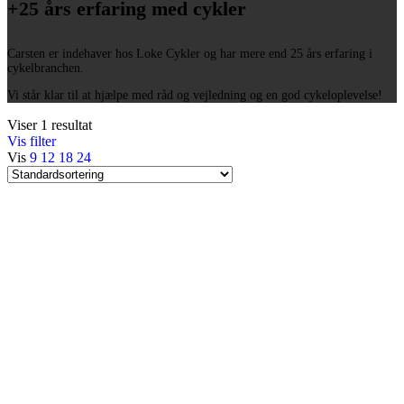
+25 års erfaring med cykler
Carsten er indehaver hos Loke Cykler og har mere end 25 års erfaring i
cykelbranchen.
Vi står klar til at hjælpe med råd og vejledning og en god cykeloplevelse!
Viser 1 resultat
Vis filter
Vis
9
12
18
24