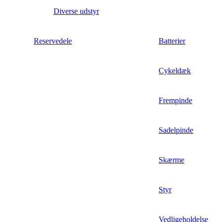
Diverse udstyr
Reservedele
Batterier
Cykeldæk
Frempinde
Sadelpinde
Skærme
Styr
Vedligeholdelse