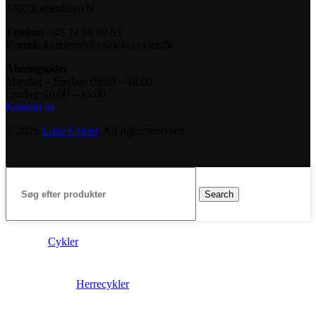
2200 København N
Telefon:
+45 24 88 00 03
E-mail:
kundeservice@lokecykler.dk
Åbningstider
Mandag – Fredag: 09:00 – 18:00
Lørdag: 10:00 – 15:00
Kontakt os
© 2026
Loke Cykler
. All rights reserved
Search
Cykler
Herrecykler