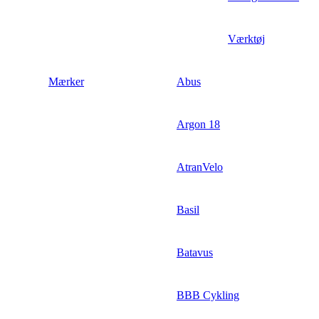
Værktøj
Mærker
Abus
Argon 18
AtranVelo
Basil
Batavus
BBB Cykling