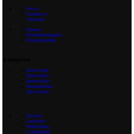
Om os
Kontakt os
Værksted
Reusers
Handelsbetingelser
Privatlivspolitik
Kategorier
Herrecykler
Damecykler
Børnecykler
Mountainbike
Racercykler
Elcykler
Ladcykler
Beklædning
Cykelhjelme