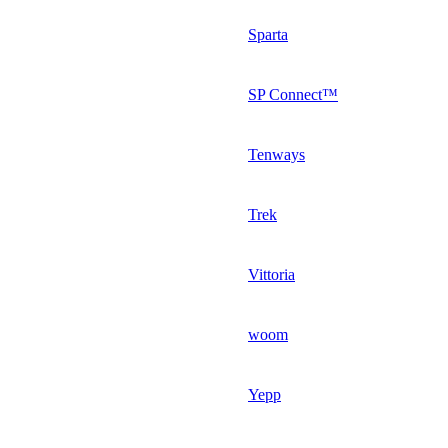
Sparta
SP Connect™
Tenways
Trek
Vittoria
woom
Yepp