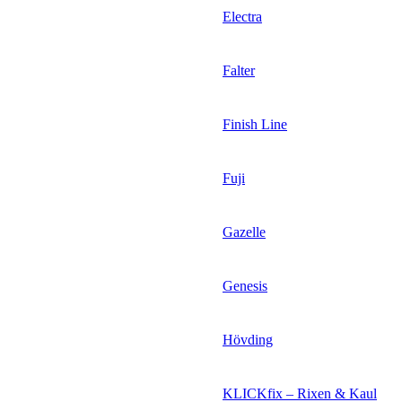
Electra
Falter
Finish Line
Fuji
Gazelle
Genesis
Hövding
KLICKfix – Rixen & Kaul