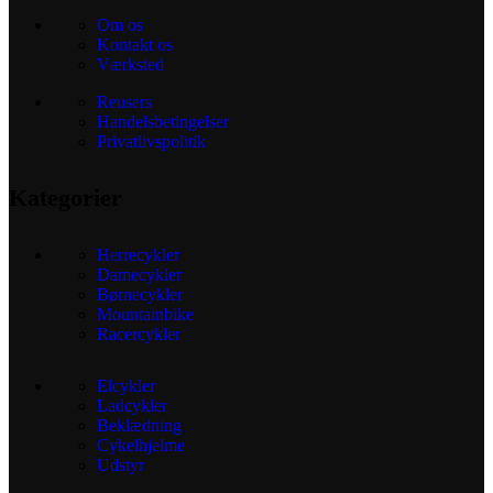
Om os
Kontakt os
Værksted
Reusers
Handelsbetingelser
Privatlivspolitik
Kategorier
Herrecykler
Damecykler
Børnecykler
Mountainbike
Racercykler
Elcykler
Ladcykler
Beklædning
Cykelhjelme
Udstyr