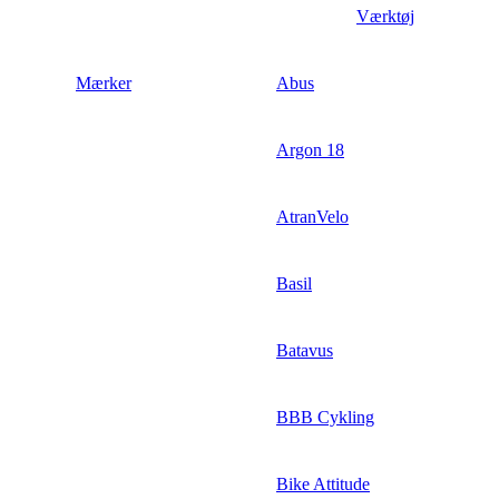
Værktøj
Mærker
Abus
Argon 18
AtranVelo
Basil
Batavus
BBB Cykling
Bike Attitude