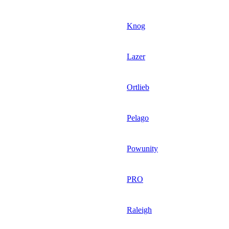
Knog
Lazer
Ortlieb
Pelago
Powunity
PRO
Raleigh