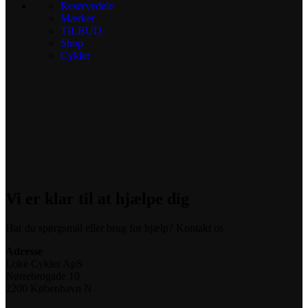
Reservedele
Mærker
TILBUD
Shop
Cykler
Vi er klar til at hjælpe dig
Har du spørgsmål eller brug for hjælp? Kontakt os
Adresse
Loke Cykler ApS
Nørrebrogade 10
2200 København N