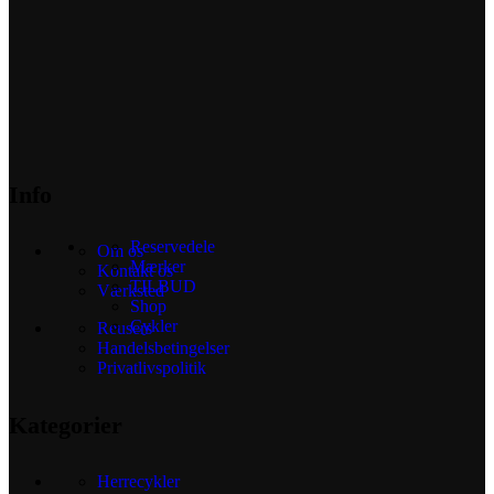
Info
Reservedele
Om os
Mærker
Kontakt os
TILBUD
Værksted
Shop
Cykler
Reusers
Handelsbetingelser
Privatlivspolitik
Kategorier
Herrecykler