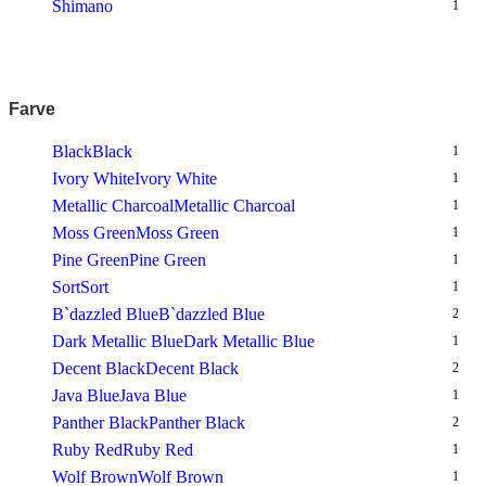
Shimano
1
Farve
Black
Black
1
Ivory White
Ivory White
1
Metallic Charcoal
Metallic Charcoal
1
Moss Green
Moss Green
1
Pine Green
Pine Green
1
Sort
Sort
1
B`dazzled Blue
B`dazzled Blue
2
Dark Metallic Blue
Dark Metallic Blue
1
Decent Black
Decent Black
2
Java Blue
Java Blue
1
Panther Black
Panther Black
2
Ruby Red
Ruby Red
1
Wolf Brown
Wolf Brown
1