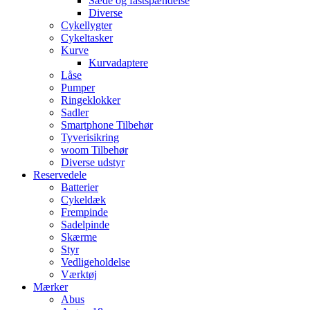
Sæde og fastspændelse
Diverse
Cykellygter
Cykeltasker
Kurve
Kurvadaptere
Låse
Pumper
Ringeklokker
Sadler
Smartphone Tilbehør
Tyverisikring
woom Tilbehør
Diverse udstyr
Reservedele
Batterier
Cykeldæk
Frempinde
Sadelpinde
Skærme
Styr
Vedligeholdelse
Værktøj
Mærker
Abus