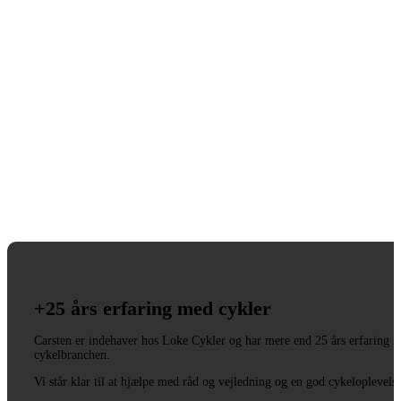
+25 års erfaring med cykler
Carsten er indehaver hos Loke Cykler og har mere end 25 års erfaring i
cykelbranchen.
Vi står klar til at hjælpe med råd og vejledning og en god cykeloplevels