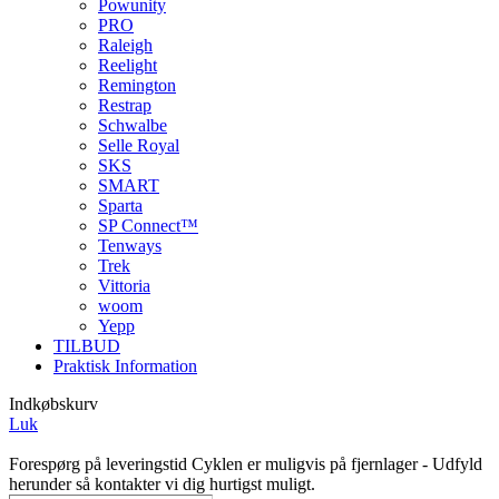
Powunity
PRO
Raleigh
Reelight
Remington
Restrap
Schwalbe
Selle Royal
SKS
SMART
Sparta
SP Connect™
Tenways
Trek
Vittoria
woom
Yepp
TILBUD
Praktisk Information
Indkøbskurv
Luk
Forespørg på leveringstid
Cyklen er muligvis på fjernlager - Udfyld
herunder så kontakter vi dig hurtigst muligt.