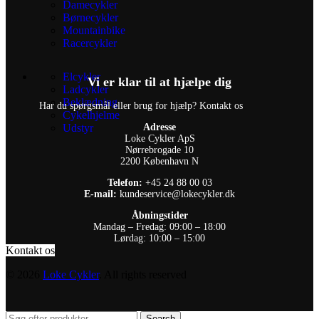
Damecykler
Børnecykler
Mountainbike
Racercykler
Elcykler
Vi er klar til at hjælpe dig
Ladcykler
Beklædning
Har du spørgsmål eller brug for hjælp? Kontakt os
Cykelhjelme
Udstyr
Adresse
Loke Cykler ApS
Nørrebrogade 10
2200 København N
Telefon:
+45 24 88 00 03
E-mail:
kundeservice@lokecykler.dk
Åbningstider
Mandag – Fredag: 09:00 – 18:00
Lørdag: 10:00 – 15:00
Kontakt os
© 2026
Loke Cykler
. All rights reserved
Search