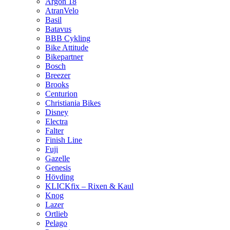
Argon 18
AtranVelo
Basil
Batavus
BBB Cykling
Bike Attitude
Bikepartner
Bosch
Breezer
Brooks
Centurion
Christiania Bikes
Disney
Electra
Falter
Finish Line
Fuji
Gazelle
Genesis
Hövding
KLICKfix – Rixen & Kaul
Knog
Lazer
Ortlieb
Pelago