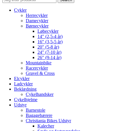
Cykler
Herrecykler
Damecykler
Børnecykler
Løbecykler
14″ (2,5-4 år)
16″ (3,5-5 år)
20″ (5-8 år)
24″ (7-10 år)
26″ (9-14 år)
Mountainbike
Racercykler
Gravel & Cross
Elcykler
Ladcykler
Beklædning
Cykelhandsker
Cykelhjelme
Udstyr
Barnestole
Bagagebærere
Christiania Bikes Udstyr
Kalecher