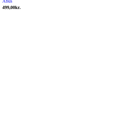
Abus
499,00
kr.