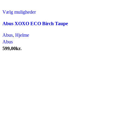
Dette
Vælg muligheder
vare
Abus XOXO ECO Birch Taupe
har
flere
Abus
,
Hjelme
varianter.
Abus
Mulighederne
599,00
kr.
kan
vælges
på
varesiden