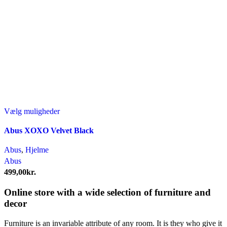
Dette
Vælg muligheder
vare
Abus XOXO Velvet Black
har
flere
Abus
,
Hjelme
varianter.
Abus
Mulighederne
499,00
kr.
kan
vælges
Online store with a wide selection of furniture and
på
decor
varesiden
Furniture is an invariable attribute of any room. It is they who give it