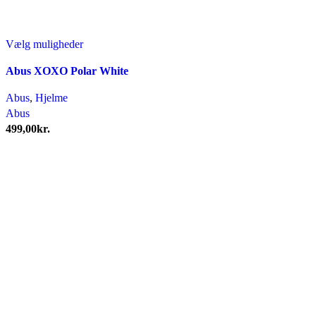
Dette
Vælg muligheder
vare
Abus XOXO Polar White
har
flere
Abus
,
Hjelme
varianter.
Abus
Mulighederne
499,00
kr.
kan
vælges
på
varesiden