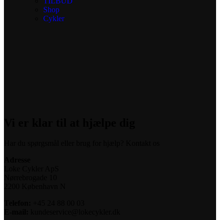
TILBUD
Shop
Cykler
Vi er klar til at hjælpe dig
Har du spørgsmål eller brug for hjælp? Kontakt os
Adresse
Loke Cykler ApS
Nørrebrogade 10
2200 København N
Telefon:
+45 24 88 00 03
E-mail:
kundeservice@lokecykler.dk