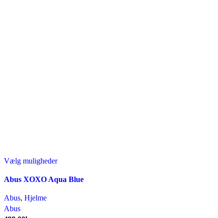
Dette
Vælg muligheder
vare
Abus XOXO Aqua Blue
har
flere
Abus
,
Hjelme
varianter.
Abus
Mulighederne