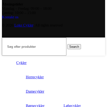
Åbningstider
Mandag – Fredag: 09:00 – 18:00
Lørdag: 10:00 – 15:00
Kontakt os
© 2026
Loke Cykler
. All rights reserved
Search
Cykler
Herrecykler
Damecykler
Børnecykler
Løbecykler