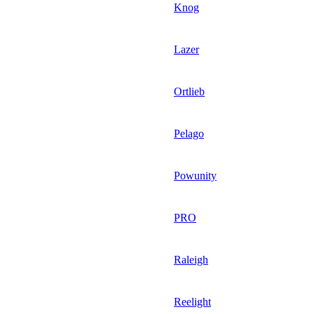
Knog
Lazer
Ortlieb
Pelago
Powunity
PRO
Raleigh
Reelight