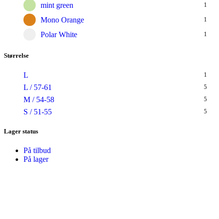
mint green
1
Mono Orange
1
Polar White
1
Størrelse
L
1
L / 57-61
5
M / 54-58
5
S / 51-55
5
Lager status
På tilbud
På lager