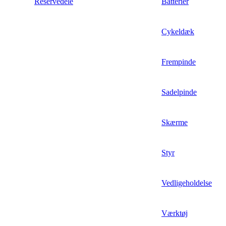
Reservedele
Batterier
Cykeldæk
Frempinde
Sadelpinde
Skærme
Styr
Vedligeholdelse
Værktøj