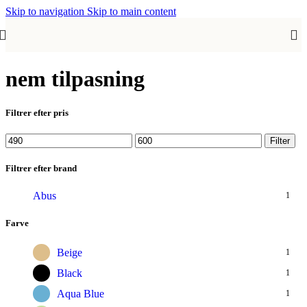
Skip to navigation
Skip to main content
nem tilpasning
Filtrer efter pris
Mindste
Højeste
Filter
pris
pris
Filtrer efter brand
Abus
1
Farve
Beige
1
Black
1
Aqua Blue
1