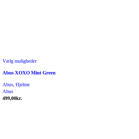
Dette
Vælg muligheder
vare
Abus XOXO Mint Green
har
flere
Abus
,
Hjelme
varianter.
Abus
Mulighederne
499,00
kr.
kan
vælges
på
varesiden