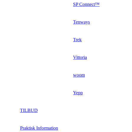
SP Connect™
Tenways
Trek
Vittoria
woom
Yepp
TILBUD
Praktisk Information