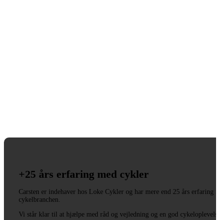
+25 års erfaring med cykler
Carsten er indehaver hos Loke Cykler og har mere end 25 års erfaring i
cykelbranchen.
Vi står klar til at hjælpe med råd og vejledning og en god cykeloplevels