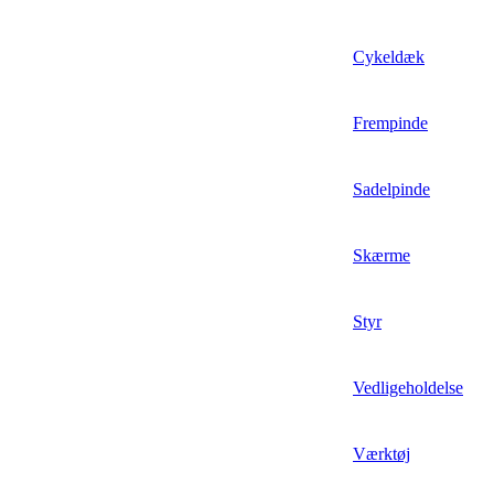
Cykeldæk
Frempinde
Sadelpinde
Skærme
Styr
Vedligeholdelse
Værktøj