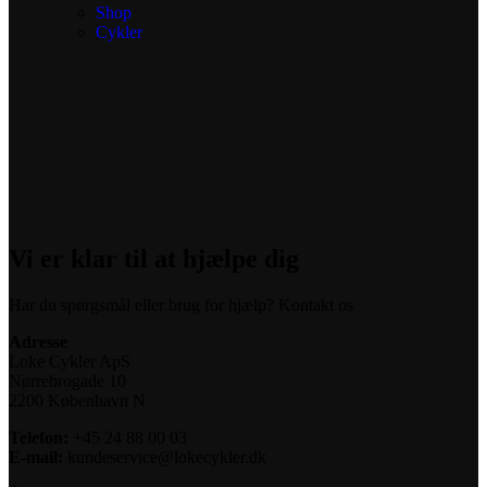
Shop
Cykler
Vi er klar til at hjælpe dig
Har du spørgsmål eller brug for hjælp? Kontakt os
Adresse
Loke Cykler ApS
Nørrebrogade 10
2200 København N
Telefon:
+45 24 88 00 03
E-mail:
kundeservice@lokecykler.dk