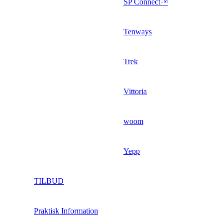
SP Connect™
Tenways
Trek
Vittoria
woom
Yepp
TILBUD
Praktisk Information