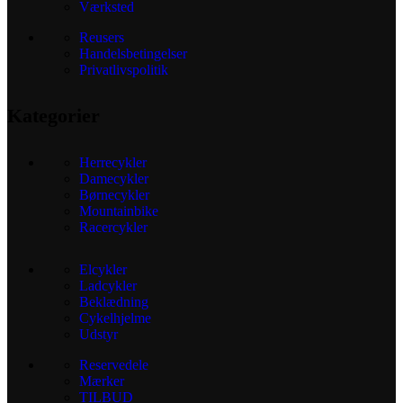
Værksted
Reusers
Handelsbetingelser
Privatlivspolitik
Kategorier
Herrecykler
Damecykler
Børnecykler
Mountainbike
Racercykler
Elcykler
Ladcykler
Beklædning
Cykelhjelme
Udstyr
Reservedele
Mærker
TILBUD