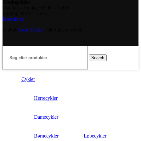
Åbningstider
Mandag – Fredag: 09:00 – 18:00
Lørdag: 10:00 – 15:00
Kontakt os
© 2026
Loke Cykler
. All rights reserved
Search
Cykler
Herrecykler
Damecykler
Børnecykler
Løbecykler