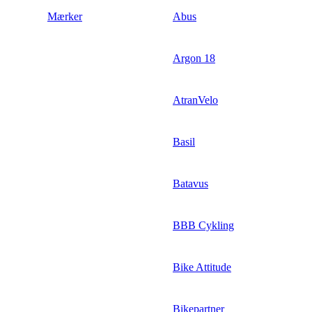
Mærker
Abus
Argon 18
AtranVelo
Basil
Batavus
BBB Cykling
Bike Attitude
Bikepartner