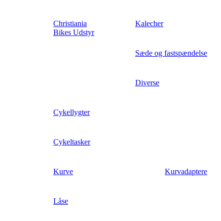
Christiania
Kalecher
Bikes Udstyr
Sæde og fastspændelse
Diverse
Cykellygter
Cykeltasker
Kurve
Kurvadaptere
Låse