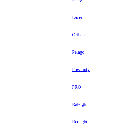
Lazer
Ortlieb
Pelago
Powunity
PRO
Raleigh
Reelight