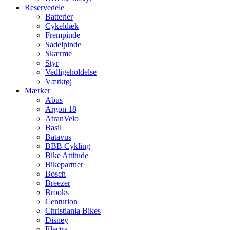
Reservedele
Batterier
Cykeldæk
Frempinde
Sadelpinde
Skærme
Styr
Vedligeholdelse
Værktøj
Mærker
Abus
Argon 18
AtranVelo
Basil
Batavus
BBB Cykling
Bike Attitude
Bikepartner
Bosch
Breezer
Brooks
Centurion
Christiania Bikes
Disney
Electra