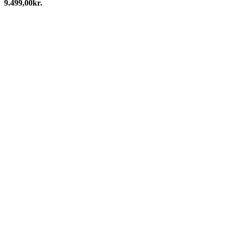
9.499,00
kr.