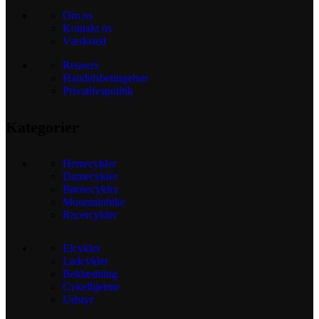
Om os
Kontakt os
Værksted
Reusers
Handelsbetingelser
Privatlivspolitik
Kategorier
Herrecykler
Damecykler
Børnecykler
Mountainbike
Racercykler
Elcykler
Ladcykler
Beklædning
Cykelhjelme
Udstyr