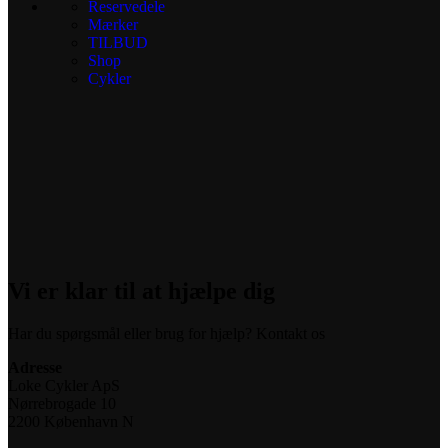
Reservedele
Mærker
TILBUD
Shop
Cykler
Vi er klar til at hjælpe dig
Har du spørgsmål eller brug for hjælp? Kontakt os
Adresse
Loke Cykler ApS
Nørrebrogade 10
2200 København N