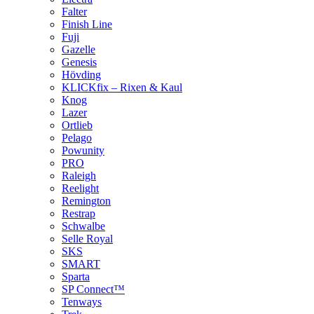
Falter
Finish Line
Fuji
Gazelle
Genesis
Hövding
KLICKfix – Rixen & Kaul
Knog
Lazer
Ortlieb
Pelago
Powunity
PRO
Raleigh
Reelight
Remington
Restrap
Schwalbe
Selle Royal
SKS
SMART
Sparta
SP Connect™
Tenways