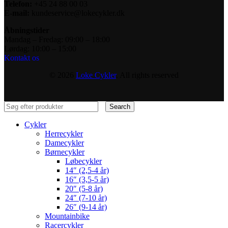
Telefon:
+45 24 88 00 03
E-mail:
kundeservice@lokecykler.dk
Åbningstider
Mandag – Fredag: 09:00 – 18:00
Lørdag: 10:00 – 15:00
Kontakt os
© 2026
Loke Cykler
. All rights reserved
Search
Cykler
Herrecykler
Damecykler
Børnecykler
Løbecykler
14″ (2,5-4 år)
16″ (3,5-5 år)
20″ (5-8 år)
24″ (7-10 år)
26″ (9-14 år)
Mountainbike
Racercykler