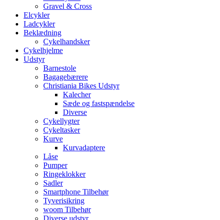
Gravel & Cross
Elcykler
Ladcykler
Beklædning
Cykelhandsker
Cykelhjelme
Udstyr
Barnestole
Bagagebærere
Christiania Bikes Udstyr
Kalecher
Sæde og fastspændelse
Diverse
Cykellygter
Cykeltasker
Kurve
Kurvadaptere
Låse
Pumper
Ringeklokker
Sadler
Smartphone Tilbehør
Tyverisikring
woom Tilbehør
Diverse udstyr