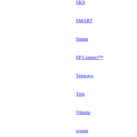
SKS
SMART
Sparta
SP Connect™
Tenways
Trek
Vittoria
woom