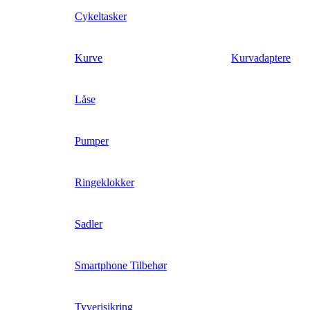
Cykeltasker
Kurve
Kurvadaptere
Låse
Pumper
Ringeklokker
Sadler
Smartphone Tilbehør
Tyverisikring