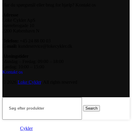
Har du spørgsmål eller brug for hjælp? Kontakt os
Adresse
Loke Cykler ApS
Nørrebrogade 10
2200 København N
Telefon:
+45 24 88 00 03
E-mail:
kundeservice@lokecykler.dk
Åbningstider
Mandag – Fredag: 09:00 – 18:00
Lørdag: 10:00 – 15:00
Kontakt os
© 2026
Loke Cykler
. All rights reserved
Search
Cykler