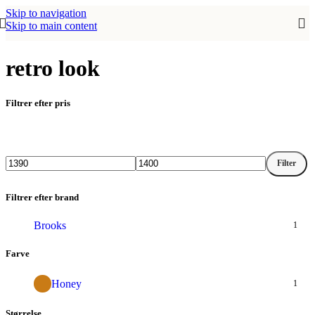
Skip to navigation
Skip to main content
retro look
Filtrer efter pris
Filter
Mindste
Højeste
pris
pris
Filtrer efter brand
Brooks
1
Farve
Honey
1
Størrelse