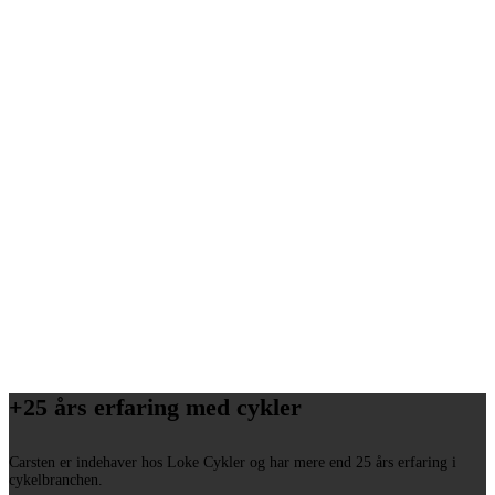
+25 års erfaring med cykler
Carsten er indehaver hos Loke Cykler og har mere end 25 års erfaring i
cykelbranchen.