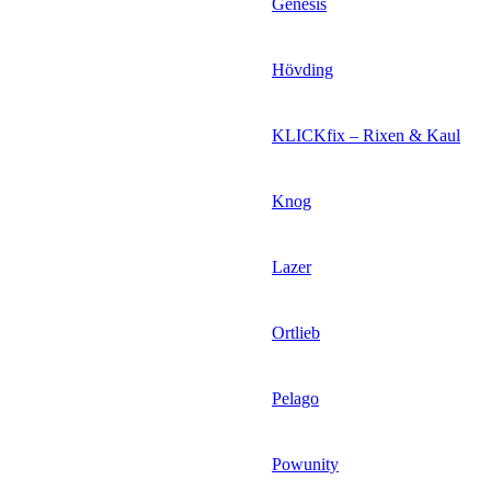
Genesis
Hövding
KLICKfix – Rixen & Kaul
Knog
Lazer
Ortlieb
Pelago
Powunity