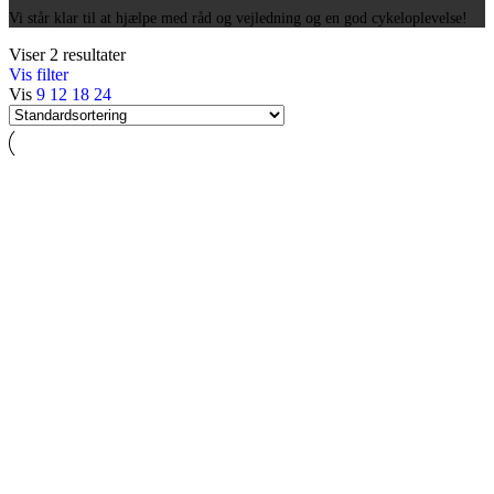
Vi står klar til at hjælpe med råd og vejledning og en god cykeloplevelse!
Viser 2 resultater
Vis filter
Vis
9
12
18
24