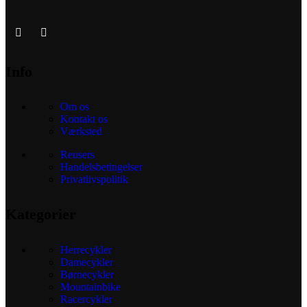
Info
Om os
Kontakt os
Værksted
Reusers
Handelsbetingelser
Privatlivspolitik
Kategorier
Herrecykler
Damecykler
Børnecykler
Mountainbike
Racercykler