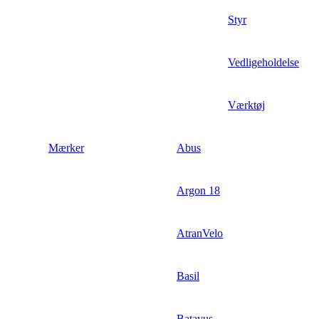
Styr
Vedligeholdelse
Værktøj
Mærker
Abus
Argon 18
AtranVelo
Basil
Batavus