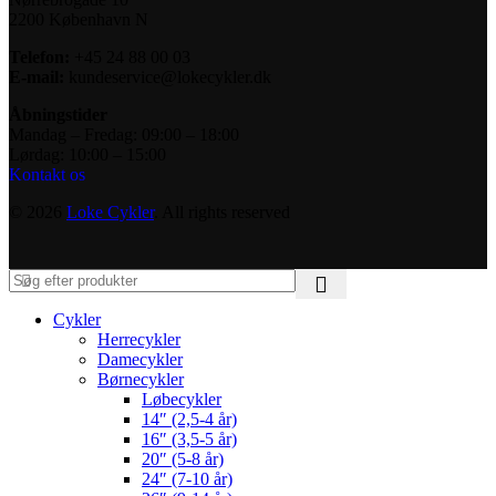
2200 København N
Telefon:
+45 24 88 00 03
E-mail:
kundeservice@lokecykler.dk
Åbningstider
Mandag – Fredag: 09:00 – 18:00
Lørdag: 10:00 – 15:00
Kontakt os
© 2026
Loke Cykler
. All rights reserved
Cykler
Herrecykler
Damecykler
Børnecykler
Løbecykler
14″ (2,5-4 år)
16″ (3,5-5 år)
20″ (5-8 år)
24″ (7-10 år)