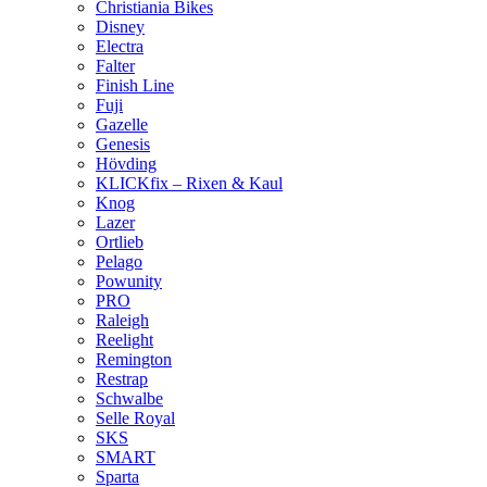
Christiania Bikes
Disney
Electra
Falter
Finish Line
Fuji
Gazelle
Genesis
Hövding
KLICKfix – Rixen & Kaul
Knog
Lazer
Ortlieb
Pelago
Powunity
PRO
Raleigh
Reelight
Remington
Restrap
Schwalbe
Selle Royal
SKS
SMART
Sparta