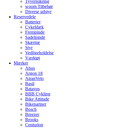
Tyverisikring
woom Tilbehør
Diverse udstyr
Reservedele
Batterier
Cykeldæk
Frempinde
Sadelpinde
Skærme
Styr
Vedligeholdelse
Værktøj
Mærker
Abus
Argon 18
AtranVelo
Basil
Batavus
BBB Cykling
Bike Attitude
Bikepartner
Bosch
Breezer
Brooks
Centurion