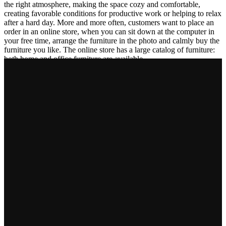
the right atmosphere, making the space cozy and comfortable,
creating favorable conditions for productive work or helping to relax
after a hard day. More and more often, customers want to place an
order in an online store, when you can sit down at the computer in
your free time, arrange the furniture in the photo and calmly buy the
furniture you like. The online store has a large catalog of furniture:
both home and office furniture are available.
Furniture production is a modern form of art
Furniture manufacturers, as well as manufacturers of other home
goods, are full of amazing offers: we often come across both
standard mass-produced products and unique creations - furniture
from professional craftsmen, which will be appreciated by true
connoisseurs of beauty. We have selected for you the best models
from modern craftsmen who managed to ingeniously combine
elegance, quality and practicality in each product unit. Our
assortment includes products from proven companies. Who for
many years of continuous joint work did not give reason to doubt
their reliability and honesty. All of them guarantee the high quality
of their products, excellent operational characteristics, attractive
appearance of the products, a long period of use of the furniture, as
well as safety.