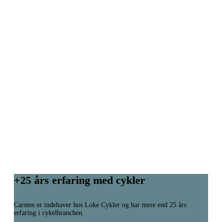
+25 års erfaring med cykler
Carsten er indehaver hos Loke Cykler og har mere end 25 års
erfaring i cykelbranchen.