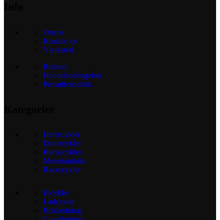
Info
Om os
Kontakt os
Værksted
Reusers
Handelsbetingelser
Privatlivspolitik
Kategorier
Herrecykler
Damecykler
Børnecykler
Mountainbike
Racercykler
Elcykler
Ladcykler
Beklædning
Cykelhjelme