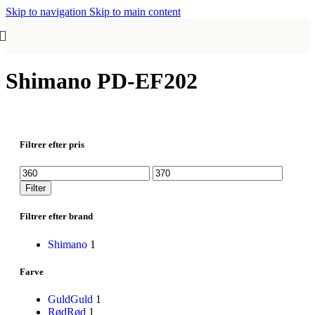
Skip to navigation
Skip to main content
Shimano PD‑EF202
Filtrer efter pris
Mindste
Højeste
pris
pris
Filter
Filtrer efter brand
Shimano
1
Farve
Guld
Guld
1
Rød
Rød
1