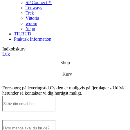
SP Connect™
Tenways
Trek
Vittoria
woom
Yepp
TILBUD
Praktisk Information
Indkøbskurv
Luk
Shop
Kurv
Forespørg på leveringstid
Cyklen er muligvis på fjernlager - Udfyld
herunder så kontakter vi dig hurtigst muligt.