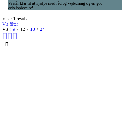
Vi står klar til at hjælpe med råd og vejledning og en god
cykeloplevelse!
Viser 1 resultat
Vis filter
Vis
9
12
18
24