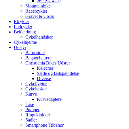
26″ (9-14 år)
Mountainbike
Racercykler
Gravel & Cross
Elcykler
Ladcykler
Beklædning
Cykelhandsker
Cykelhjelme
Udstyr
Barnestole
Bagagebærere
Christiania Bikes Udstyr
Kalecher
Sæde og fastspændelse
Diverse
Cykellygter
Cykeltasker
Kurve
Kurvadaptere
Låse
Pumper
Ringeklokker
Sadler
Smartphone Tilbehør