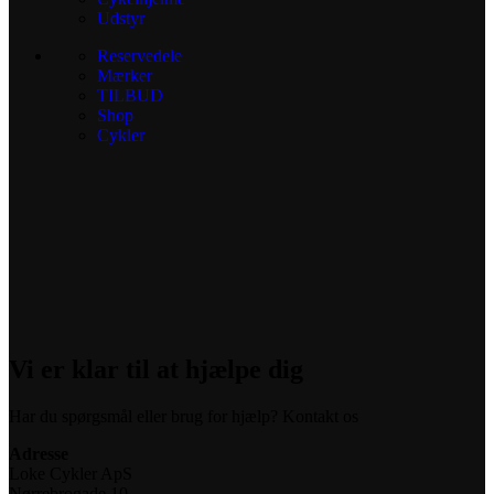
Udstyr
Reservedele
Mærker
TILBUD
Shop
Cykler
Vi er klar til at hjælpe dig
Har du spørgsmål eller brug for hjælp? Kontakt os
Adresse
Loke Cykler ApS
Nørrebrogade 10