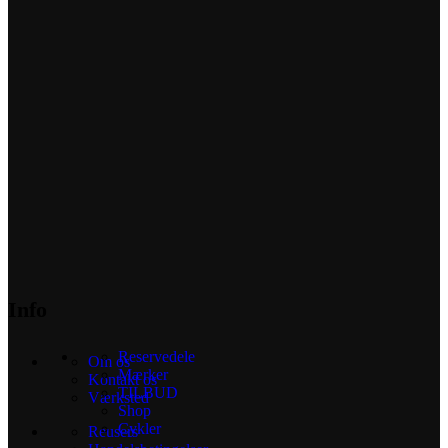
Info
Reservedele
Om os
Mærker
Kontakt os
TILBUD
Værksted
Shop
Cykler
Reusers