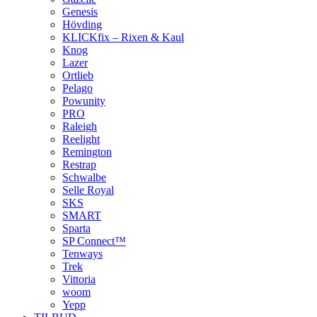
Genesis
Hövding
KLICKfix – Rixen & Kaul
Knog
Lazer
Ortlieb
Pelago
Powunity
PRO
Raleigh
Reelight
Remington
Restrap
Schwalbe
Selle Royal
SKS
SMART
Sparta
SP Connect™
Tenways
Trek
Vittoria
woom
Yepp