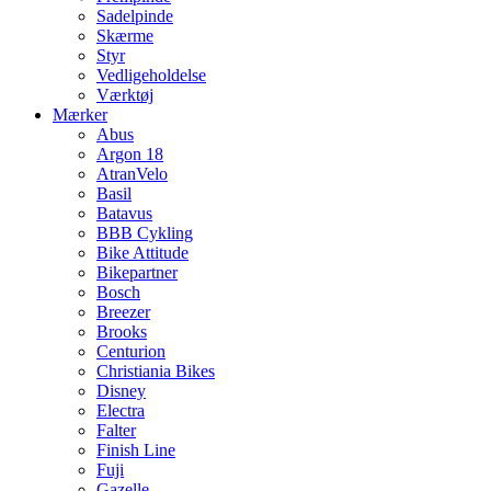
Sadelpinde
Skærme
Styr
Vedligeholdelse
Værktøj
Mærker
Abus
Argon 18
AtranVelo
Basil
Batavus
BBB Cykling
Bike Attitude
Bikepartner
Bosch
Breezer
Brooks
Centurion
Christiania Bikes
Disney
Electra
Falter
Finish Line
Fuji
Gazelle