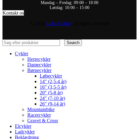
Mandag – Fredag: 09:00 – 18:00
Lørdag: 10:00 – 15:00
Kontakt os
© 2026
Loke Cykler
. All rights reserved
Search
Cykler
Herrecykler
Damecykler
Børnecykler
Løbecykler
14″ (2,5-4 år)
16″ (3,5-5 år)
20″ (5-8 år)
24″ (7-10 år)
26″ (9-14 år)
Mountainbike
Racercykler
Gravel & Cross
Elcykler
Ladcykler
Beklædning