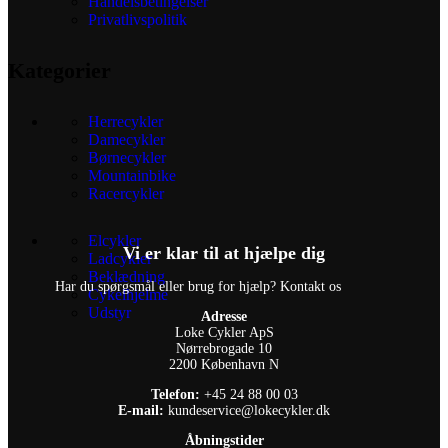
Handelsbetingelser
Privatlivspolitik
Kategorier
Herrecykler
Damecykler
Børnecykler
Mountainbike
Racercykler
Elcykler
Vi er klar til at hjælpe dig
Ladcykler
Beklædning
Har du spørgsmål eller brug for hjælp? Kontakt os
Cykelhjelme
Udstyr
Adresse
Loke Cykler ApS
Nørrebrogade 10
2200 København N
Telefon:
+45 24 88 00 03
E-mail:
kundeservice@lokecykler.dk
Åbningstider