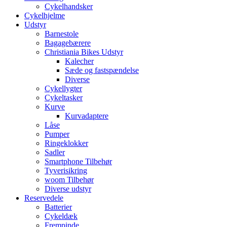
Cykelhandsker
Cykelhjelme
Udstyr
Barnestole
Bagagebærere
Christiania Bikes Udstyr
Kalecher
Sæde og fastspændelse
Diverse
Cykellygter
Cykeltasker
Kurve
Kurvadaptere
Låse
Pumper
Ringeklokker
Sadler
Smartphone Tilbehør
Tyverisikring
woom Tilbehør
Diverse udstyr
Reservedele
Batterier
Cykeldæk
Frempinde