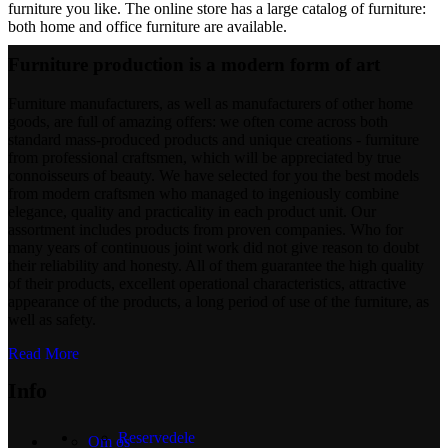
furniture you like. The online store has a large catalog of furniture:
both home and office furniture are available.
Furniture production is a modern form of art
Furniture manufacturers, as well as manufacturers of other home
goods, are full of amazing offers: we often come across both
standard mass-produced products and unique creations - furniture
from professional craftsmen, which will be appreciated by true
connoisseurs of beauty. We have selected for you the best models
from modern craftsmen who managed to ingeniously combine
elegance, quality and practicality in each product unit. Our
assortment includes products from proven companies. Who for
many years of continuous joint work did not give reason to doubt
their reliability and honesty. All of them guarantee the high quality
of their products, excellent operational characteristics, attractive
appearance of the products, a long period of use of the furniture, as
well as safety.
Read More
Info
Reservedele
Om os