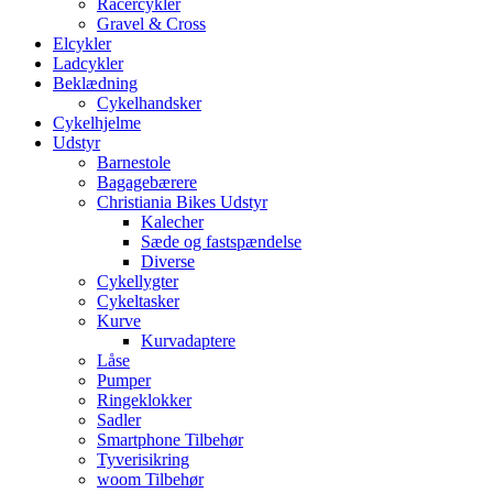
Racercykler
Gravel & Cross
Elcykler
Ladcykler
Beklædning
Cykelhandsker
Cykelhjelme
Udstyr
Barnestole
Bagagebærere
Christiania Bikes Udstyr
Kalecher
Sæde og fastspændelse
Diverse
Cykellygter
Cykeltasker
Kurve
Kurvadaptere
Låse
Pumper
Ringeklokker
Sadler
Smartphone Tilbehør
Tyverisikring
woom Tilbehør