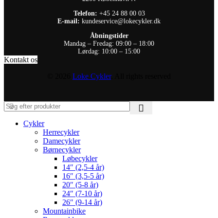
Telefon:
+45 24 88 00 03
E-mail:
kundeservice@lokecykler.dk
Åbningstider
Mandag – Fredag: 09:00 – 18:00
Lørdag: 10:00 – 15:00
Kontakt os
© 2026
Loke Cykler
. All rights reserved
Cykler
Herrecykler
Damecykler
Børnecykler
Løbecykler
14″ (2,5-4 år)
16″ (3,5-5 år)
20″ (5-8 år)
24″ (7-10 år)
26″ (9-14 år)
Mountainbike