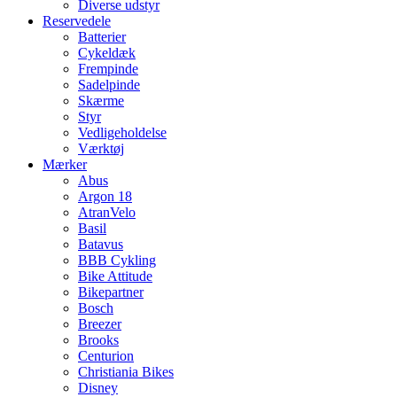
Diverse udstyr
Reservedele
Batterier
Cykeldæk
Frempinde
Sadelpinde
Skærme
Styr
Vedligeholdelse
Værktøj
Mærker
Abus
Argon 18
AtranVelo
Basil
Batavus
BBB Cykling
Bike Attitude
Bikepartner
Bosch
Breezer
Brooks
Centurion
Christiania Bikes
Disney