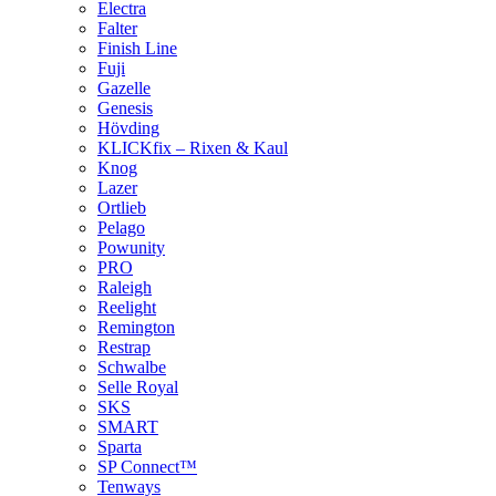
Electra
Falter
Finish Line
Fuji
Gazelle
Genesis
Hövding
KLICKfix – Rixen & Kaul
Knog
Lazer
Ortlieb
Pelago
Powunity
PRO
Raleigh
Reelight
Remington
Restrap
Schwalbe
Selle Royal
SKS
SMART
Sparta
SP Connect™
Tenways