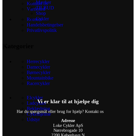
Mærker
Kontakt os
TILBUD
Værksted
Shop
Cykler
Reusers
Handelsbetingelser
Privatlivspolitik
Kategorier
Herrecykler
Damecykler
Børnecykler
Mountainbike
Racercykler
Elcykler
Vi er klar til at hjælpe dig
Ladcykler
Beklædning
Har du spørgsmål eller brug for hjælp? Kontakt os
Cykelhjelme
Udstyr
Adresse
Loke Cykler ApS
Nørrebrogade 10
2200 København N