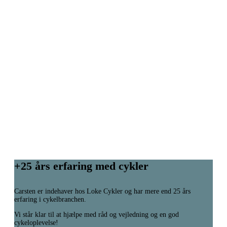
+25 års erfaring med cykler
Carsten er indehaver hos Loke Cykler og har mere end 25 års
erfaring i cykelbranchen.
Vi står klar til at hjælpe med råd og vejledning og en god
cykeloplevelse!