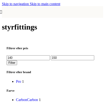
Skip to navigation
Skip to main content
styrfittings
Filtrer efter pris
Mindste
Højeste
pris
pris
Filter
Filtrer efter brand
Pro
1
Farve
Carbon
Carbon
1