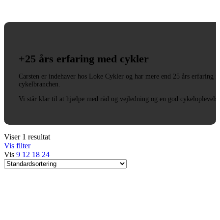
+25 års erfaring med cykler
Carsten er indehaver hos Loke Cykler og har mere end 25 års erfaring i
cykelbranchen.
Vi står klar til at hjælpe med råd og vejledning og en god cykeloplevels
Viser 1 resultat
Vis filter
Vis
9
12
18
24