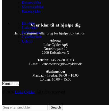
Børnecykler
Mountainbike
Racercykler
Elcykler
Vi er klar til at hjælpe dig
Ladcykler
Beklædning
Har du spørgsmål eller brug for hjælp? Kontakt os
Cykelhjelme
Udstyr
Adresse
Loke Cykler ApS
Nørrebrogade 10
2200 København N
Telefon:
+45 24 88 00 03
E-mail:
kundeservice@lokecykler.dk
Åbningstider
Mandag – Fredag: 09:00 – 18:00
Lørdag: 10:00 – 15:00
Kontakt os
© 2026
Loke Cykler
. All rights reserved
Search