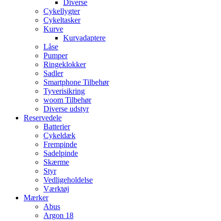
Diverse
Cykellygter
Cykeltasker
Kurve
Kurvadaptere
Låse
Pumper
Ringeklokker
Sadler
Smartphone Tilbehør
Tyverisikring
woom Tilbehør
Diverse udstyr
Reservedele
Batterier
Cykeldæk
Frempinde
Sadelpinde
Skærme
Styr
Vedligeholdelse
Værktøj
Mærker
Abus
Argon 18