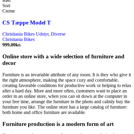
Rød
varianter.
Sort
Mulighederne
Creme
kan
vælges
CS Tæppe Model T
på
varesiden
Christiania Bikes Udstyr
,
Diverse
Christiania Bikes
999,00
kr.
Online store with a wide selection of furniture and
decor
Furniture is an invariable attribute of any room. It is they who give it
the right atmosphere, making the space cozy and comfortable,
creating favorable conditions for productive work or helping to relax
after a hard day. More and more often, customers want to place an
order in an online store, when you can sit down at the computer in
your free time, arrange the furniture in the photo and calmly buy the
furniture you like. The online store has a large catalog of furniture:
both home and office furniture are available.
Furniture production is a modern form of art