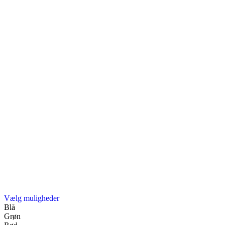
Dette
Vælg muligheder
vare
Blå
har
Grøn
flere