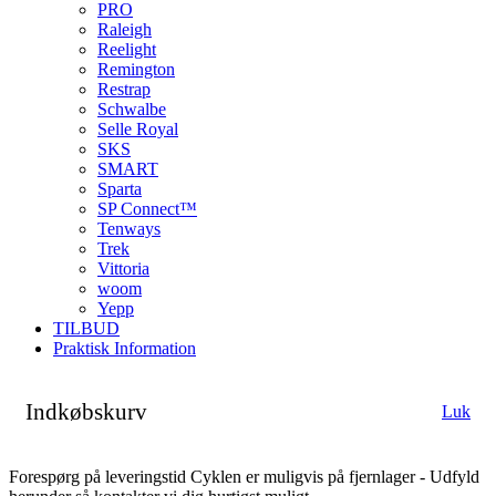
PRO
Raleigh
Reelight
Remington
Restrap
Schwalbe
Selle Royal
SKS
SMART
Sparta
SP Connect™
Tenways
Trek
Vittoria
woom
Yepp
TILBUD
Praktisk Information
Indkøbskurv
Luk
Forespørg på leveringstid
Cyklen er muligvis på fjernlager - Udfyld