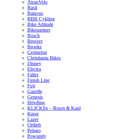
AtranVelo
Basil
Batavus
BBB Cykling
Bike Attitude
Bikepartner
Bosch
Breezer
Brooks
Centurion
Christiania Bikes
Disney
Electra
Falter
Finish Line
Fuji
Gazelle
Genesis
Hövding
KLICKfix – Rixen & Kaul
Knog
Lazer
Ortlieb
Pelago
Powunity