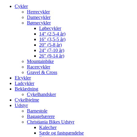
Cykler
Herrecykler
Damecykler
Børnecykler
Løbecykler
14″ (2,5-4 år)
16″ (3,5-5 år)
20″ (5-8 år)
24″ (7-10 år)
26″ (9-14 år)
Mountainbike
Racercykler
Gravel & Cross
Elcykler
Ladcykler
Beklædning
Cykelhandsker
Cykelhjelme
Udstyr
Barnestole
Bagagebærere
Christiania Bikes Udstyr
Kalecher
Sæde og fastspændelse