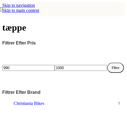
Skip to navigation
Skip to main content
tæppe
Filtrer Efter Pris
Filter
Mindste
Højeste
pris
pris
Filtrer Efter Brand
Christiania Bikes
1