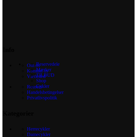
Info
Reservedele
Om os
Mærker
Kontakt os
TILBUD
Værksted
Shop
Cykler
Reusers
Handelsbetingelser
Privatlivspolitik
Kategorier
Herrecykler
Damecykler