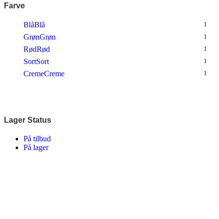
Farve
Blå
Blå
1
Grøn
Grøn
1
Rød
Rød
1
Sort
Sort
1
Creme
Creme
1
Lager Status
På tilbud
På lager