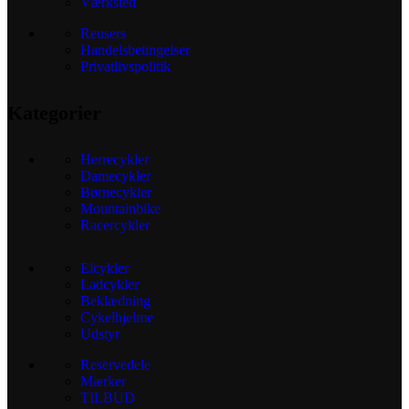
Værksted
Reusers
Handelsbetingelser
Privatlivspolitik
Kategorier
Herrecykler
Damecykler
Børnecykler
Mountainbike
Racercykler
Elcykler
Ladcykler
Beklædning
Cykelhjelme
Udstyr
Reservedele
Mærker
TILBUD