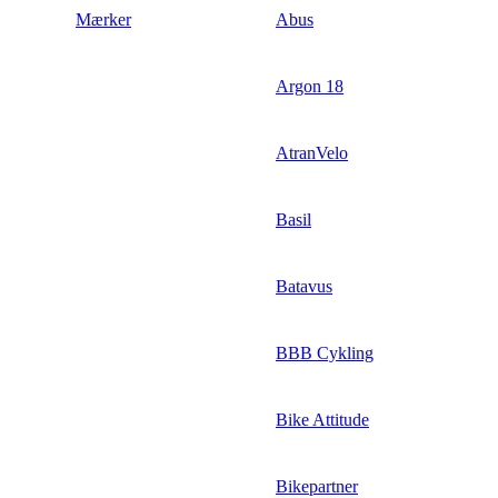
Mærker
Abus
Argon 18
AtranVelo
Basil
Batavus
BBB Cykling
Bike Attitude
Bikepartner