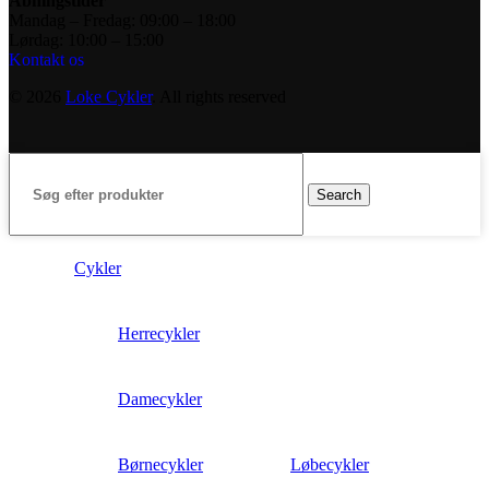
Åbningstider
Mandag – Fredag: 09:00 – 18:00
Lørdag: 10:00 – 15:00
Kontakt os
© 2026
Loke Cykler
. All rights reserved
Search
Cykler
Herrecykler
Damecykler
Børnecykler
Løbecykler