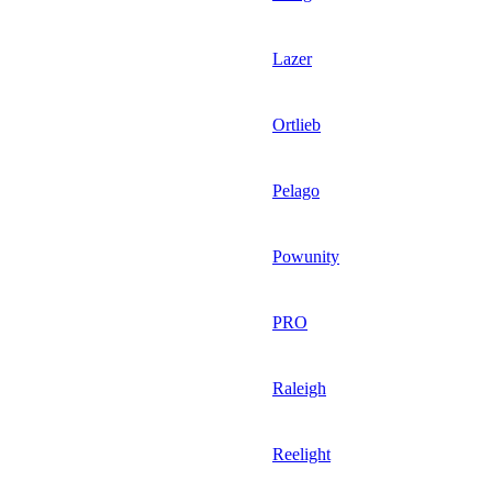
Lazer
Ortlieb
Pelago
Powunity
PRO
Raleigh
Reelight