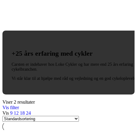
+25 års erfaring med cykler
Carsten er indehaver hos Loke Cykler og har mere end 25 års erfaring i
cykelbranchen.
Vi står klar til at hjælpe med råd og vejledning og en god cykeloplevels
Viser 2 resultater
Vis filter
Vis
9
12
18
24