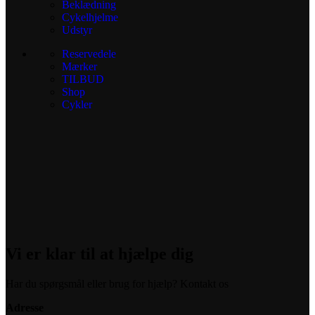
Beklædning
Cykelhjelme
Udstyr
Reservedele
Mærker
TILBUD
Shop
Cykler
Vi er klar til at hjælpe dig
Har du spørgsmål eller brug for hjælp? Kontakt os
Adresse