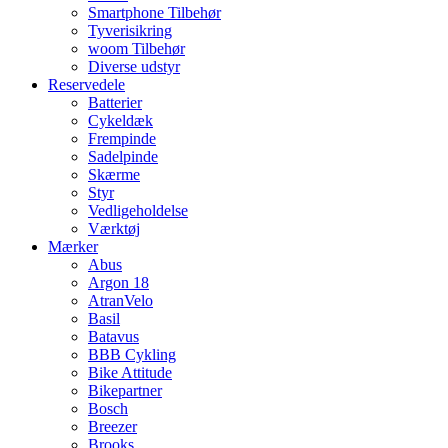
Smartphone Tilbehør
Tyverisikring
woom Tilbehør
Diverse udstyr
Reservedele
Batterier
Cykeldæk
Frempinde
Sadelpinde
Skærme
Styr
Vedligeholdelse
Værktøj
Mærker
Abus
Argon 18
AtranVelo
Basil
Batavus
BBB Cykling
Bike Attitude
Bikepartner
Bosch
Breezer
Brooks