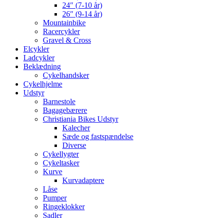
24″ (7-10 år)
26″ (9-14 år)
Mountainbike
Racercykler
Gravel & Cross
Elcykler
Ladcykler
Beklædning
Cykelhandsker
Cykelhjelme
Udstyr
Barnestole
Bagagebærere
Christiania Bikes Udstyr
Kalecher
Sæde og fastspændelse
Diverse
Cykellygter
Cykeltasker
Kurve
Kurvadaptere
Låse
Pumper
Ringeklokker
Sadler