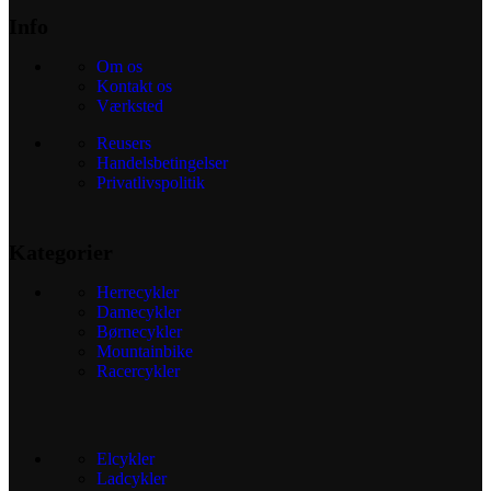
Info
Om os
Kontakt os
Værksted
Reusers
Handelsbetingelser
Privatlivspolitik
Kategorier
Herrecykler
Damecykler
Børnecykler
Mountainbike
Racercykler
Elcykler
Ladcykler