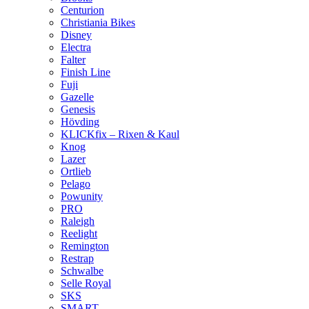
Centurion
Christiania Bikes
Disney
Electra
Falter
Finish Line
Fuji
Gazelle
Genesis
Hövding
KLICKfix – Rixen & Kaul
Knog
Lazer
Ortlieb
Pelago
Powunity
PRO
Raleigh
Reelight
Remington
Restrap
Schwalbe
Selle Royal
SKS
SMART