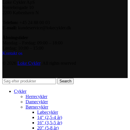
Loke Cykler ApS
Nørrebrogade 10
2200 København N
Telefon:
+45 24 88 00 03
E-mail:
kundeservice@lokecykler.dk
Åbningstider
Mandag – Fredag: 09:00 – 18:00
Lørdag: 10:00 – 15:00
Kontakt os
© 2026
Loke Cykler
. All rights reserved
Search
Cykler
Herrecykler
Damecykler
Børnecykler
Løbecykler
14″ (2,5-4 år)
16″ (3,5-5 år)
20″ (5-8 år)