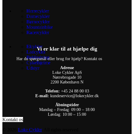
Herrecykler
Damecykler
Børnecykler
Mountainbike
Racercykler
Elcykler
Vi er klar til at hjælpe dig
Ladcykler
Beklædning
Har du spørgsmål eller brug for hjælp? Kontakt os
Cykelhjelme
Udstyr
Adresse
Loke Cykler ApS
Nørrebrogade 10
2200 København N
Telefon:
+45 24 88 00 03
E-mail:
kundeservice@lokecykler.dk
Åbningstider
Mandag – Fredag: 09:00 – 18:00
Lørdag: 10:00 – 15:00
Kontakt os
© 2026
Loke Cykler
. All rights reserved