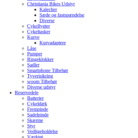
Christiania Bikes Udstyr
Kalecher
Sæde og fastspændelse
Diverse
Cykellygter
Cykeltasker
Kurve
Kurvadaptere
Låse
Pumper
Ringeklokker
Sadler
Smartphone Tilbehør
Tyverisikring
woom Tilbehør
Diverse udstyr
Reservedele
Batterier
Cykeldæk
Frempinde
Sadelpinde
Skærme
Styr
Vedligeholdelse
Værktøj