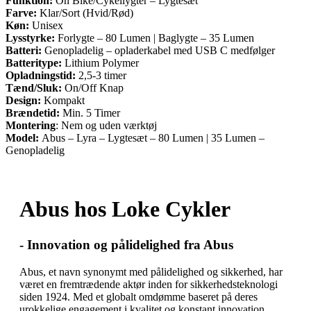
Funktion:
On Bike/Cykellygter – Lygtesæt
Farve:
Klar/Sort (Hvid/Rød)
Køn:
Unisex
Lysstyrke:
Forlygte – 80 Lumen | Baglygte – 35 Lumen
Batteri:
Genopladelig – opladerkabel med USB C medfølger
Batteritype:
Lithium Polymer
Opladningstid:
2,5-3 timer
Tænd/Sluk:
On/Off Knap
Design:
Kompakt
Brændetid:
Min. 5 Timer
Montering
: Nem og uden værktøj
Model:
Abus – Lyra – Lygtesæt – 80 Lumen | 35 Lumen –
Genopladelig
Abus hos Loke Cykler
- Innovation og pålidelighed fra Abus
Abus, et navn synonymt med pålidelighed og sikkerhed, har
været en fremtrædende aktør inden for sikkerhedsteknologi
siden 1924. Med et globalt omdømme baseret på deres
urokkelige engagement i kvalitet og konstant innovation,