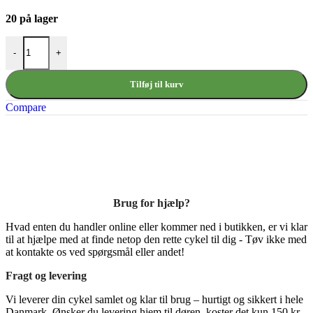
20 på lager
Abus Lyra Lygtesæt Genopladelig antal
-
+
Tilføj til kurv
Compare
Brug for hjælp?
Hvad enten du handler online eller kommer ned i butikken, er vi klar
til at hjælpe med at finde netop den rette cykel til dig - Tøv ikke med
at kontakte os ved spørgsmål eller andet!
Fragt og levering
Vi leverer din cykel samlet og klar til brug – hurtigt og sikkert i hele
Danmark. Ønsker du levering hjem til døren, koster det kun 150 kr.,