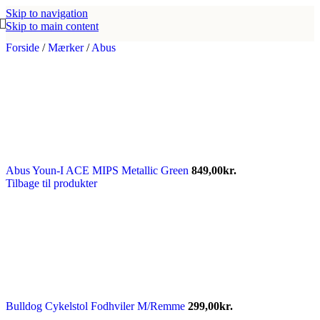
Skip to navigation
Skip to main content
Forside
/
Mærker
/
Abus
Abus Youn-I ACE MIPS Metallic Green
849,00
kr.
Tilbage til produkter
Bulldog Cykelstol Fodhviler M/Remme
299,00
kr.