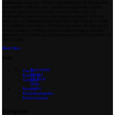
connoisseurs of beauty. We have selected for you the best models
from modern craftsmen who managed to ingeniously combine
elegance, quality and practicality in each product unit. Our
assortment includes products from proven companies. Who for
many years of continuous joint work did not give reason to doubt
their reliability and honesty. All of them guarantee the high quality
of their products, excellent operational characteristics, attractive
appearance of the products, a long period of use of the furniture, as
well as safety.
Read More
Info
Reservedele
Om os
Mærker
Kontakt os
TILBUD
Værksted
Shop
Cykler
Reusers
Handelsbetingelser
Privatlivspolitik
Kategorier