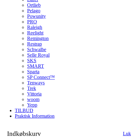
Ortlieb
Pelago
Powunity
PRO
Raleigh
Reelight
Remington
Restrap
Schwalbe
Selle Royal
SKS
SMART
Sparta
SP Connect™
Tenways
Trek
Vittoria
woom
Yepp
TILBUD
Praktisk Information
Indkøbskurv
Luk