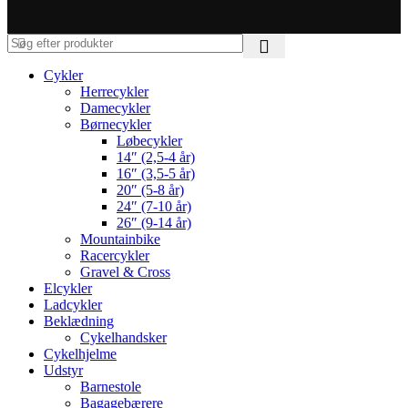
Cykler
Herrecykler
Damecykler
Børnecykler
Løbecykler
14″ (2,5-4 år)
16″ (3,5-5 år)
20″ (5-8 år)
24″ (7-10 år)
26″ (9-14 år)
Mountainbike
Racercykler
Gravel & Cross
Elcykler
Ladcykler
Beklædning
Cykelhandsker
Cykelhjelme
Udstyr
Barnestole
Bagagebærere