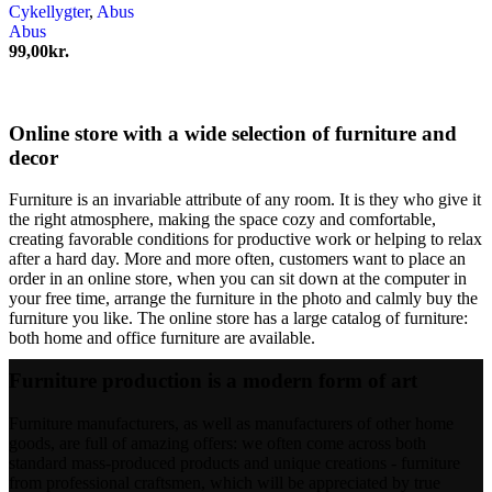
Cykellygter
,
Abus
Abus
99,00
kr.
Online store with a wide selection of furniture and
decor
Furniture is an invariable attribute of any room. It is they who give it
the right atmosphere, making the space cozy and comfortable,
creating favorable conditions for productive work or helping to relax
after a hard day. More and more often, customers want to place an
order in an online store, when you can sit down at the computer in
your free time, arrange the furniture in the photo and calmly buy the
furniture you like. The online store has a large catalog of furniture:
both home and office furniture are available.
Furniture production is a modern form of art
Furniture manufacturers, as well as manufacturers of other home
goods, are full of amazing offers: we often come across both
standard mass-produced products and unique creations - furniture
from professional craftsmen, which will be appreciated by true