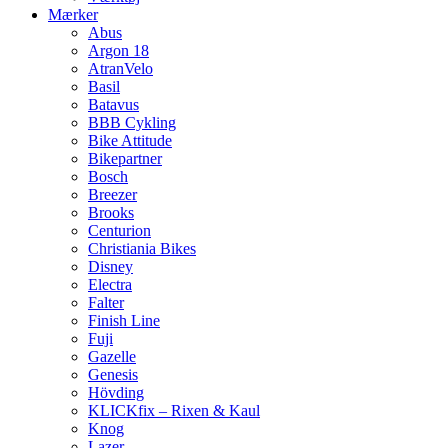
Mærker
Abus
Argon 18
AtranVelo
Basil
Batavus
BBB Cykling
Bike Attitude
Bikepartner
Bosch
Breezer
Brooks
Centurion
Christiania Bikes
Disney
Electra
Falter
Finish Line
Fuji
Gazelle
Genesis
Hövding
KLICKfix – Rixen & Kaul
Knog
Lazer