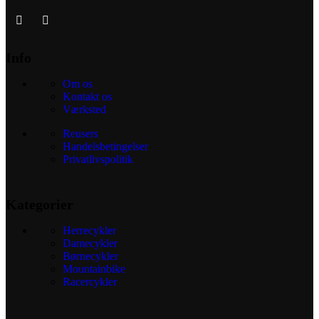
Info
Om os
Kontakt os
Værksted
Reusers
Handelsbetingelser
Privatlivspolitik
Kategorier
Herrecykler
Damecykler
Børnecykler
Mountainbike
Racercykler