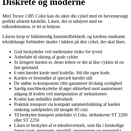
Diskrete og moderne
Med Tresor 1385 Color kan du sikre din cykel med en farvemæssigt
perfekt afstemt kædelås. Låsen, der er udstyret med en
talkombination, er let at betjene.
Låsens krop er fuldstændig kunststofbeklædt, og kædens markante
tekstilslange forhindrer skader i lakken på den cykel, der skal låses.
God beskyttelse ved mellemstor risiko for tyveri
Anbefalet til sikring af gode cykler
Jo længere kæden er, desto lettere er det at låse cyklen til en
fast genstand
6 mm hærdet kæde med kodelås. Stil din egen kode.
Kæden er fremstillet af specielt hærdet stål
De støbte to-komponent cifre garanterer livslang synlighed
Særlig touchbeskyttelse til øget sikkerhed mod uautoriseret
adgang til koden ved manipulation af mekanismen
Koden kan indstilles individuelt
Praktisk transport via kompakt sammenfoldning af kæden
omkring sadelpinden (til længde 85 cm)
Til beskyttet transport anbefaler vi f.eks. steltaskerne ST 2200
eller ST 2250
Låsen er beskyttet af et tekstilovertræk, som fås i forskellige
farver (sort, neongrøn, neonblå, neonorange og neonpink)