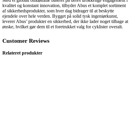
Med et globalt omdømme baseret på deres urokkelige engagement i
kvalitet og konstant innovation, tilbyder Abus et komplet sortiment
af sikkerhedsprodukter, som hver dag bidrager til at beskytte
ejendele over hele verden. Bygget på solid tysk ingeniørkunst,
leverer Abus’ produkter en sikkerhed, der ikke lader noget tilbage at
ønske, hvilket gør dem til et foretrukket valg for cyklister overalt.
Customer Reviews
Relateret produkter