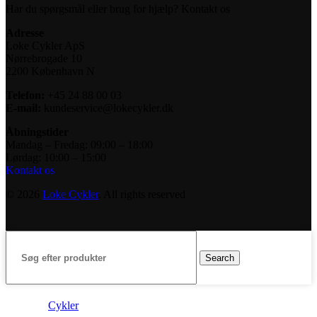
Har du spørgsmål eller brug for hjælp? Kontakt os
Adresse
Loke Cykler ApS
Nørrebrogade 10
2200 København N
Telefon:
+45 24 88 00 03
E-mail:
kundeservice@lokecykler.dk
Åbningstider
Mandag – Fredag: 09:00 – 18:00
Lørdag: 10:00 – 15:00
Kontakt os
© 2026
Loke Cykler
. All rights reserved
Search
Cykler