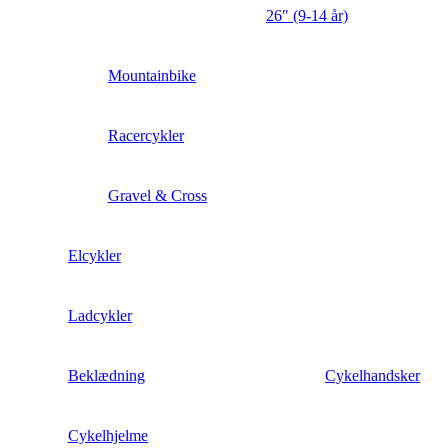
26″ (9-14 år)
Mountainbike
Racercykler
Gravel & Cross
Elcykler
Ladcykler
Beklædning
Cykelhandsker
Cykelhjelme