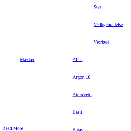
Styr
Vedligeholdelse
Værktøj
Mærker
Abus
Argon 18
AtranVelo
Basil
Read More
Batavus