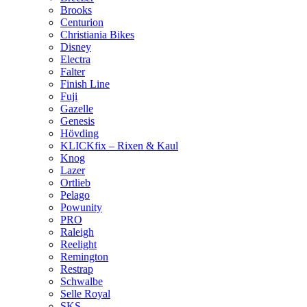
Brooks
Centurion
Christiania Bikes
Disney
Electra
Falter
Finish Line
Fuji
Gazelle
Genesis
Hövding
KLICKfix – Rixen & Kaul
Knog
Lazer
Ortlieb
Pelago
Powunity
PRO
Raleigh
Reelight
Remington
Restrap
Schwalbe
Selle Royal
SKS