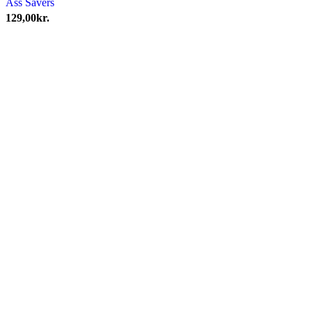
Ass Savers
129,00
kr.