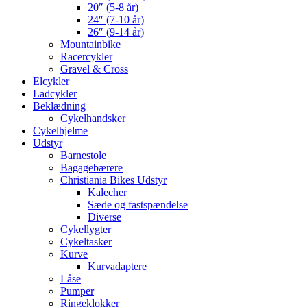
20″ (5-8 år)
24″ (7-10 år)
26″ (9-14 år)
Mountainbike
Racercykler
Gravel & Cross
Elcykler
Ladcykler
Beklædning
Cykelhandsker
Cykelhjelme
Udstyr
Barnestole
Bagagebærere
Christiania Bikes Udstyr
Kalecher
Sæde og fastspændelse
Diverse
Cykellygter
Cykeltasker
Kurve
Kurvadaptere
Låse
Pumper
Ringeklokker