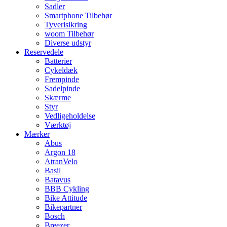
Sadler
Smartphone Tilbehør
Tyverisikring
woom Tilbehør
Diverse udstyr
Reservedele
Batterier
Cykeldæk
Frempinde
Sadelpinde
Skærme
Styr
Vedligeholdelse
Værktøj
Mærker
Abus
Argon 18
AtranVelo
Basil
Batavus
BBB Cykling
Bike Attitude
Bikepartner
Bosch
Breezer