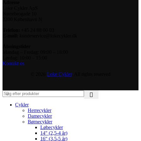
Adresse
Loke Cykler ApS
Nørrebrogade 10
2200 København N
Telefon:
+45 24 88 00 03
E-mail:
kundeservice@lokecykler.dk
Åbningstider
Mandag – Fredag: 09:00 – 18:00
Lørdag: 10:00 – 15:00
Kontakt os
© 2026
Loke Cykler
. All rights reserved
Cykler
Herrecykler
Damecykler
Børnecykler
Løbecykler
14″ (2,5-4 år)
16″ (3,5-5 år)