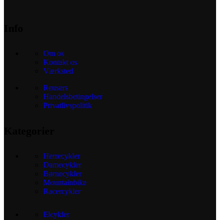
Info
Om os
Kontakt os
Værksted
Reusers
Handelsbetingelser
Privatlivspolitik
Kategorier
Herrecykler
Damecykler
Børnecykler
Mountainbike
Racercykler
Elcykler