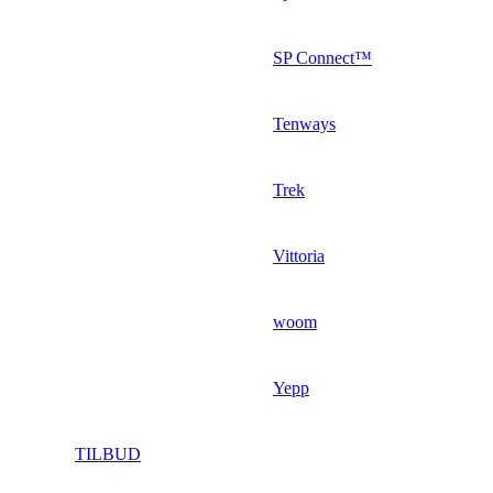
SP Connect™
Tenways
Trek
Vittoria
woom
Yepp
TILBUD