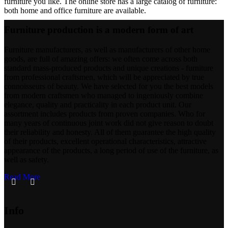
furniture you like. The online store has a large catalog of furniture:
both home and office furniture are available.
Furniture production is a modern form of art
Furniture manufacturers, as well as manufacturers of other home
goods, are full of amazing offers: we often come across both
standard mass-produced products and unique creations - furniture
from professional craftsmen, which will be appreciated by true
connoisseurs of beauty. We have selected for you the best models
from modern craftsmen who managed to ingeniously combine
elegance, quality and practicality in each product unit. Our
assortment includes products from proven companies. Who for
many years of continuous joint work did not give reason to doubt
their reliability and honesty. All of them guarantee the high quality
of their products, excellent operational characteristics, attractive
appearance of the products, a long period of use of the furniture, as
well as safety.
Read More
Info