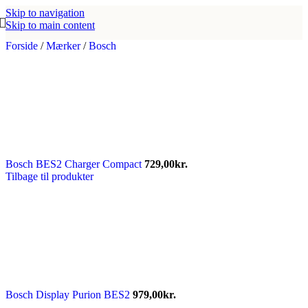
Skip to navigation
Skip to main content
Forside
/
Mærker
/
Bosch
Bosch BES2 Charger Compact
729,00
kr.
Tilbage til produkter
Bosch Display Purion BES2
979,00
kr.