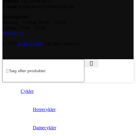
Telefon:
+45 24 88 00 03
E-mail:
kundeservice@lokecykler.dk
Åbningstider
Mandag – Fredag: 09:00 – 18:00
Lørdag: 10:00 – 15:00
Kontakt os
© 2026
Loke Cykler
. All rights reserved
Cykler
Herrecykler
Damecykler