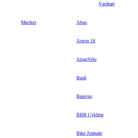
Værktøj
Mærker
Abus
Argon 18
AtranVelo
Basil
Batavus
BBB Cykling
Bike Attitude