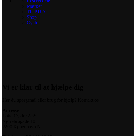
Reservedele
Mærker
TILBUD
Shop
Cykler
Vi er klar til at hjælpe dig
Har du spørgsmål eller brug for hjælp? Kontakt os
Adresse
Loke Cykler ApS
Nørrebrogade 10
2200 København N