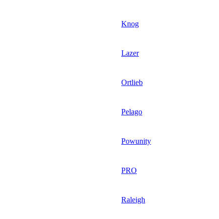
Knog
Lazer
Ortlieb
Pelago
Powunity
PRO
Raleigh