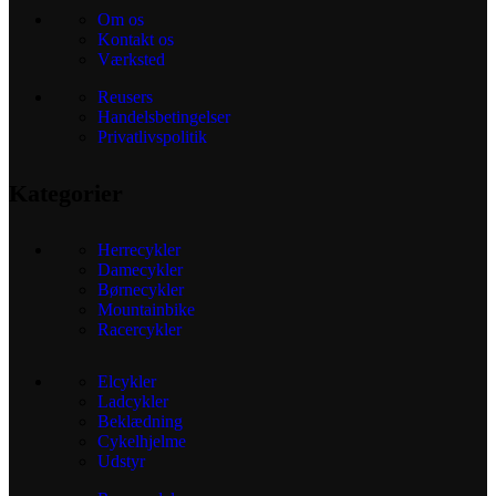
Om os
Kontakt os
Værksted
Reusers
Handelsbetingelser
Privatlivspolitik
Kategorier
Herrecykler
Damecykler
Børnecykler
Mountainbike
Racercykler
Elcykler
Ladcykler
Beklædning
Cykelhjelme
Udstyr