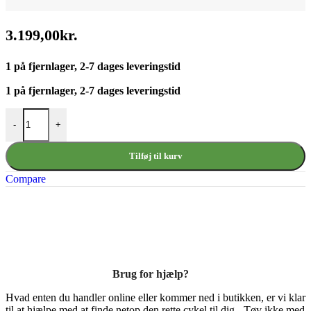
3.199,00
kr.
1 på fjernlager, 2-7 dages leveringstid
1 på fjernlager, 2-7 dages leveringstid
Bosch Display Nyon BES2 antal
-
+
Tilføj til kurv
Compare
Brug for hjælp?
Hvad enten du handler online eller kommer ned i butikken, er vi klar
til at hjælpe med at finde netop den rette cykel til dig - Tøv ikke med