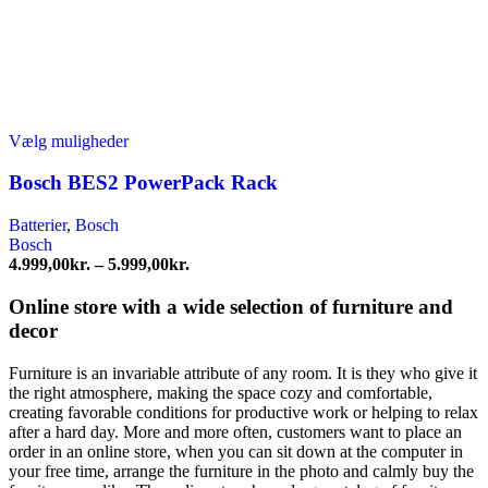
Dette
Vælg muligheder
vare
har
Bosch BES2 PowerPack Rack
flere
varianter.
Batterier
,
Bosch
Mulighederne
Bosch
kan
Prisinterval:
4.999,00
kr.
–
5.999,00
kr.
vælges
4.999,00kr.
på
til
Online store with a wide selection of furniture and
varesiden
5.999,00kr.
decor
Furniture is an invariable attribute of any room. It is they who give it
the right atmosphere, making the space cozy and comfortable,
creating favorable conditions for productive work or helping to relax
after a hard day. More and more often, customers want to place an
order in an online store, when you can sit down at the computer in
your free time, arrange the furniture in the photo and calmly buy the