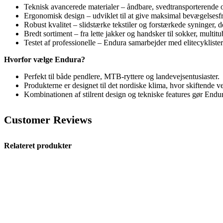
Teknisk avancerede materialer – åndbare, svedtransporterende o
Ergonomisk design – udviklet til at give maksimal bevægelsesf
Robust kvalitet – slidstærke tekstiler og forstærkede syninger, de
Bredt sortiment – fra lette jakker og handsker til sokker, multit
Testet af professionelle – Endura samarbejder med elitecyklister
Hvorfor vælge Endura?
Perfekt til både pendlere, MTB-ryttere og landevejsentusiaster.
Produkterne er designet til det nordiske klima, hvor skiftende v
Kombinationen af stilrent design og tekniske features gør Endura 
Customer Reviews
Relateret produkter