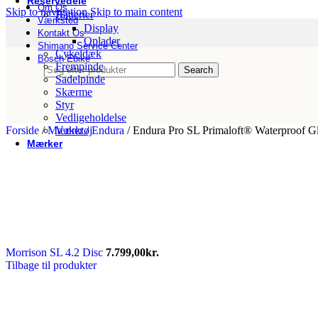
Reservedele
Om Os
Skip to navigation
Skip to main content
Batterier
Værksted
Display
Kontakt Os
Oplader
Shimano Service Center
Cykeldæk
Bosch Ebike
Frempinde
Search
Sadelpinde
Skærme
Styr
Vedligeholdelse
Forside
/
Mærker
Værktøj
/
Endura
/
Endura Pro SL Primaloft® Waterproof G
Mærker
Abus
Argon 18
Ass Savers
AtranVelo
Basil
Batavus
Bike Attitude
Bikepartner
Morrison SL 4.2 Disc
7.799,00
kr.
Bosch
Tilbage til produkter
Breezer
Brooks
Centurion
Christiania Bikes