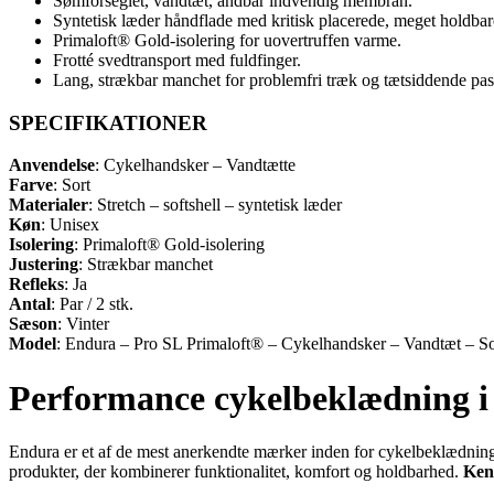
Sømforseglet, vandtæt, åndbar indvendig membran.
Syntetisk læder håndflade med kritisk placerede, meget holdbar
Primaloft® Gold-isolering for uovertruffen varme.
Frotté svedtransport med fuldfinger.
Lang, strækbar manchet for problemfri træk og tætsiddende pa
SPECIFIKATIONER
Anvendelse
: Cykelhandsker – Vandtætte
Farve
: Sort
Materialer
: Stretch – softshell – syntetisk læder
Køn
: Unisex
Isolering
: Primaloft® Gold-isolering
Justering
: Strækbar manchet
Refleks
: Ja
Antal
: Par / 2 stk.
Sæson
: Vinter
Model
: Endura – Pro SL Primaloft® – Cykelhandsker – Vandtæt – So
Performance cykelbeklædning i 
Endura er et af de mest anerkendte mærker inden for cykelbeklædning o
produkter, der kombinerer funktionalitet, komfort og holdbarhed.
Ken