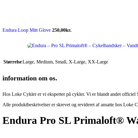
Disney
Endura
Falter
Finish Line
Fuji
Gazelle
Endura Loop Mitt Glove
250,00
kr.
Genesis
KLICKfix – Rixen & Kaul
Knog
Lazer
MBK
Størrelse
Large
,
Medium
,
Small
,
X-Large
,
XX-Large
Merida
Ortlieb
Pelago
information om os.
PRO
Raleigh
Reany
Hos Loke Cykler er vi eksperter på cykler. Vi er blandt andet officiel 
Reelight
Remington
Alle produktbeskrivelser er skrevet og revideret af ansatte hos Loke C
Selle Royal
Shimano
Endura Pro SL Primaloft® Wa
SKS
SMART
SP Connect™
Tenways