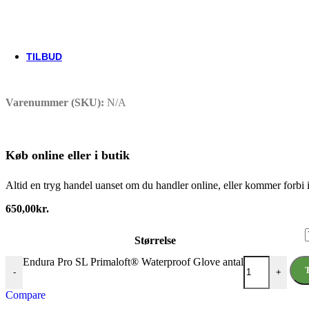
Thule/Yepp
Trek
Vittoria
woom
TILBUD
Varenummer (SKU):
N/A
Køb online eller i butik
Altid en tryg handel uanset om du handler online, eller kommer forb
650,00
kr.
Størrelse
Endura Pro SL Primaloft® Waterproof Glove antal
T
-
+
Compare