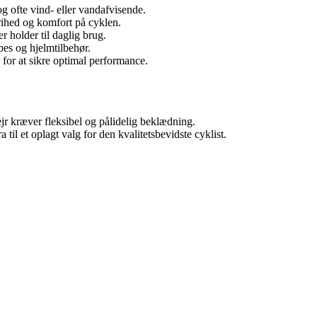
g ofte vind- eller vandafvisende.
rihed og komfort på cyklen.
r holder til daglig brug.
ubes og hjelmtilbehør.
 for at sikre optimal performance.
ejr kræver fleksibel og pålidelig beklædning.
til et oplagt valg for den kvalitetsbevidste cyklist.