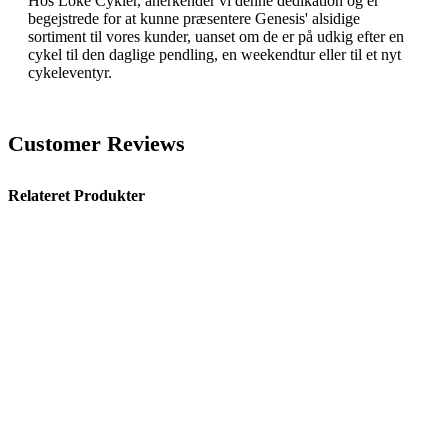
Hos Loke Cykler, anerkender vi denne dedikation og er
begejstrede for at kunne præsentere Genesis' alsidige
sortiment til vores kunder, uanset om de er på udkig efter en
cykel til den daglige pendling, en weekendtur eller til et nyt
cykeleventyr.
Customer Reviews
Relateret Produkter