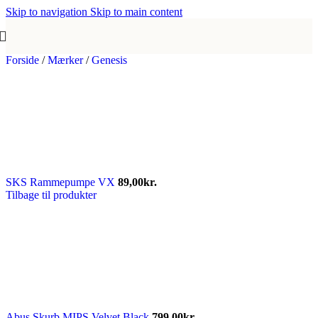
Skip to navigation
Skip to main content
Forside
/
Mærker
/
Genesis
SKS Rammepumpe VX
89,00
kr.
Tilbage til produkter
Abus Skurb MIPS Velvet Black
799,00
kr.