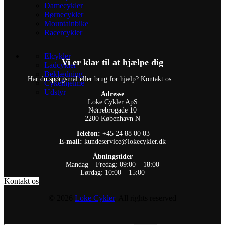
Damecykler
Børnecykler
Mountainbike
Racercykler
Elcykler
Vi er klar til at hjælpe dig
Ladcykler
Beklædning
Har du spørgsmål eller brug for hjælp? Kontakt os
Cykelhjelme
Udstyr
Adresse
Loke Cykler ApS
Nørrebrogade 10
2200 København N
Telefon:
+45 24 88 00 03
E-mail:
kundeservice@lokecykler.dk
Åbningstider
Mandag – Fredag: 09:00 – 18:00
Lørdag: 10:00 – 15:00
Kontakt os
© 2026
Loke Cykler
. All rights reserved