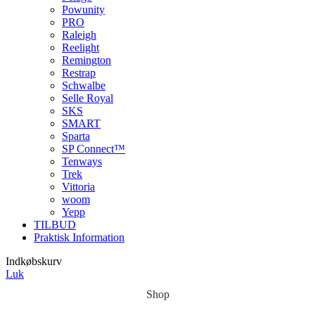
Powunity
PRO
Raleigh
Reelight
Remington
Restrap
Schwalbe
Selle Royal
SKS
SMART
Sparta
SP Connect™
Tenways
Trek
Vittoria
woom
Yepp
TILBUD
Praktisk Information
Indkøbskurv
Luk
Shop