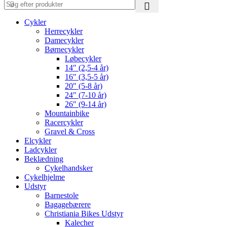
Cykler
Herrecykler
Damecykler
Børnecykler
Løbecykler
14″ (2,5-4 år)
16″ (3,5-5 år)
20″ (5-8 år)
24″ (7-10 år)
26″ (9-14 år)
Mountainbike
Racercykler
Gravel & Cross
Elcykler
Ladcykler
Beklædning
Cykelhandsker
Cykelhjelme
Udstyr
Barnestole
Bagagebærere
Christiania Bikes Udstyr
Kalecher