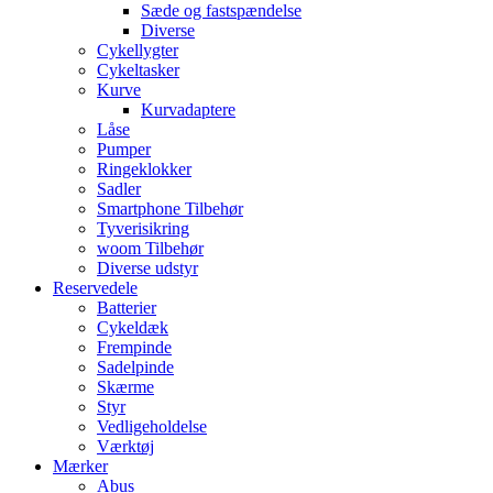
Sæde og fastspændelse
Diverse
Cykellygter
Cykeltasker
Kurve
Kurvadaptere
Låse
Pumper
Ringeklokker
Sadler
Smartphone Tilbehør
Tyverisikring
woom Tilbehør
Diverse udstyr
Reservedele
Batterier
Cykeldæk
Frempinde
Sadelpinde
Skærme
Styr
Vedligeholdelse
Værktøj
Mærker
Abus