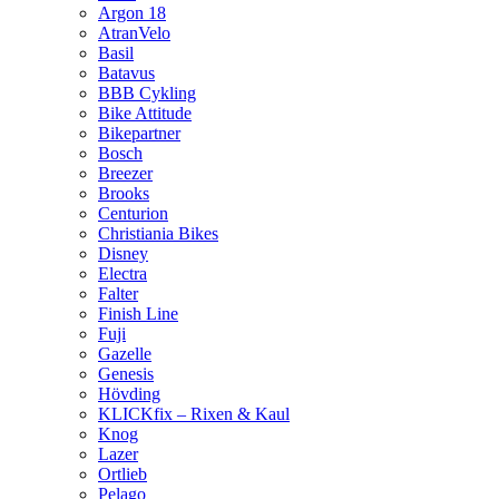
Argon 18
AtranVelo
Basil
Batavus
BBB Cykling
Bike Attitude
Bikepartner
Bosch
Breezer
Brooks
Centurion
Christiania Bikes
Disney
Electra
Falter
Finish Line
Fuji
Gazelle
Genesis
Hövding
KLICKfix – Rixen & Kaul
Knog
Lazer
Ortlieb
Pelago