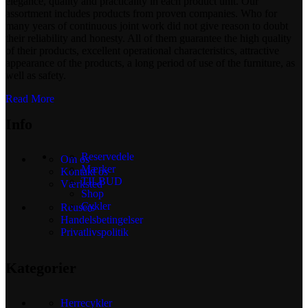
elegance, quality and practicality in each product unit. Our
assortment includes products from proven companies. Who for
many years of continuous joint work did not give reason to doubt
their reliability and honesty. All of them guarantee the high quality
of their products, excellent operational characteristics, attractive
appearance of the products, a long period of use of the furniture, as
well as safety.
Read More
Info
Reservedele
Om os
Mærker
Kontakt os
TILBUD
Værksted
Shop
Cykler
Reusers
Handelsbetingelser
Privatlivspolitik
Kategorier
Herrecykler