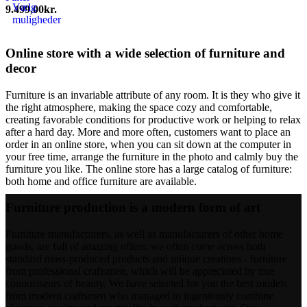
Vælg
9.499,00
kr.
muligheder
Dette
vare
Online store with a wide selection of furniture and
har
decor
flere
varianter.
Mulighederne
Furniture is an invariable attribute of any room. It is they who give it
kan
the right atmosphere, making the space cozy and comfortable,
vælges
creating favorable conditions for productive work or helping to relax
på
after a hard day. More and more often, customers want to place an
varesiden
order in an online store, when you can sit down at the computer in
your free time, arrange the furniture in the photo and calmly buy the
furniture you like. The online store has a large catalog of furniture:
both home and office furniture are available.
Furniture production is a modern form of art
Furniture manufacturers, as well as manufacturers of other home
goods, are full of amazing offers: we often come across both
standard mass-produced products and unique creations - furniture
from professional craftsmen, which will be appreciated by true
connoisseurs of beauty. We have selected for you the best models
from modern craftsmen who managed to ingeniously combine