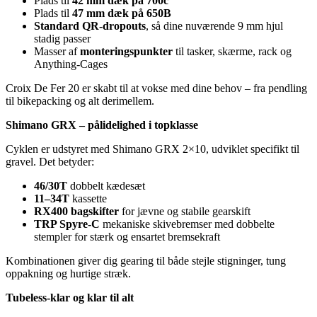
Plads til
42 mm dæk på 700c
Plads til
47 mm dæk på 650B
Standard QR‑dropouts
, så dine nuværende 9 mm hjul
stadig passer
Masser af
monteringspunkter
til tasker, skærme, rack og
Anything‑Cages
Croix De Fer 20 er skabt til at vokse med dine behov – fra pendling
til bikepacking og alt derimellem.
Shimano GRX – pålidelighed i topklasse
Cyklen er udstyret med Shimano GRX 2×10, udviklet specifikt til
gravel. Det betyder:
46/30T
dobbelt kædesæt
11–34T
kassette
RX400 bagskifter
for jævne og stabile gearskift
TRP Spyre‑C
mekaniske skivebremser med dobbelte
stempler for stærk og ensartet bremsekraft
Kombinationen giver dig gearing til både stejle stigninger, tung
oppakning og hurtige stræk.
Tubeless‑klar og klar til alt