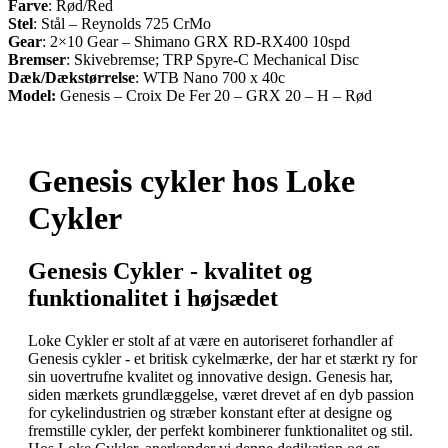
Farve
: Rød/Red
Stel
: Stål – Reynolds 725 CrMo
Gear
: 2×10 Gear – Shimano GRX RD-RX400 10spd
Bremser
: Skivebremse; TRP Spyre-C Mechanical Disc
Dæk/Dækstørrelse
: WTB Nano 700 x 40c
Model:
Genesis – Croix De Fer 20 – GRX 20 – H – Rød
Genesis cykler hos Loke
Cykler
Genesis Cykler - kvalitet og
funktionalitet i højsædet
Loke Cykler er stolt af at være en autoriseret forhandler af
Genesis cykler - et britisk cykelmærke, der har et stærkt ry for
sin uovertrufne kvalitet og innovative design. Genesis har,
siden mærkets grundlæggelse, været drevet af en dyb passion
for cykelindustrien og stræber konstant efter at designe og
fremstille cykler, der perfekt kombinerer funktionalitet og stil.