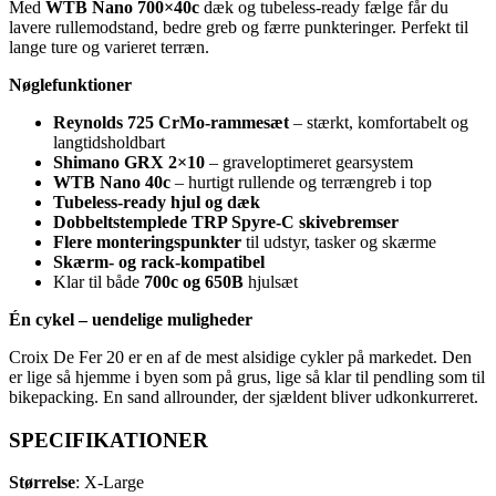
Med
WTB Nano 700×40c
dæk og tubeless‑ready fælge får du
lavere rullemodstand, bedre greb og færre punkteringer. Perfekt til
lange ture og varieret terræn.
Nøglefunktioner
Reynolds 725 CrMo‑rammesæt
– stærkt, komfortabelt og
langtidsholdbart
Shimano GRX 2×10
– graveloptimeret gearsystem
WTB Nano 40c
– hurtigt rullende og terrængreb i top
Tubeless‑ready hjul og dæk
Dobbeltstemplede TRP Spyre‑C skivebremser
Flere monteringspunkter
til udstyr, tasker og skærme
Skærm- og rack‑kompatibel
Klar til både
700c og 650B
hjulsæt
Én cykel – uendelige muligheder
Croix De Fer 20 er en af de mest alsidige cykler på markedet. Den
er lige så hjemme i byen som på grus, lige så klar til pendling som til
bikepacking. En sand allrounder, der sjældent bliver udkonkurreret.
SPECIFIKATIONER
Størrelse
: X-Large