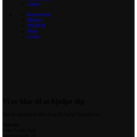
Udstyr
Reservedele
Mærker
TILBUD
Shop
Cykler
Vi er klar til at hjælpe dig
Har du spørgsmål eller brug for hjælp? Kontakt os
Adresse
Loke Cykler ApS
Nørrebrogade 10