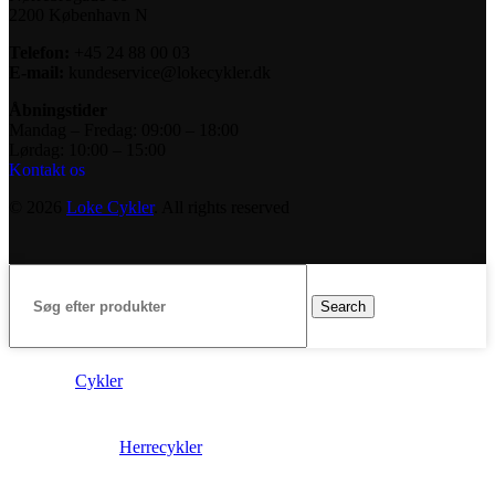
2200 København N
Telefon:
+45 24 88 00 03
E-mail:
kundeservice@lokecykler.dk
Åbningstider
Mandag – Fredag: 09:00 – 18:00
Lørdag: 10:00 – 15:00
Kontakt os
© 2026
Loke Cykler
. All rights reserved
Search
Cykler
Herrecykler