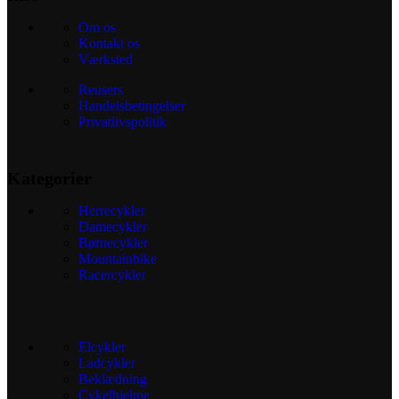
Om os
Kontakt os
Værksted
Reusers
Handelsbetingelser
Privatlivspolitik
Kategorier
Herrecykler
Damecykler
Børnecykler
Mountainbike
Racercykler
Elcykler
Ladcykler
Beklædning
Cykelhjelme