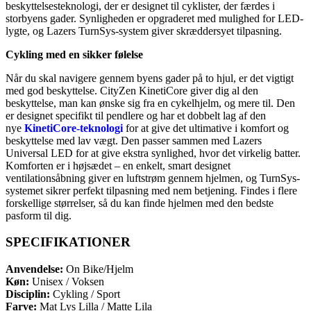
beskyttelsesteknologi, der er designet til cyklister, der færdes i
storbyens gader. Synligheden er opgraderet med mulighed for LED-
lygte, og Lazers TurnSys-system giver skræddersyet tilpasning.
Cykling med en sikker følelse
Når du skal navigere gennem byens gader på to hjul, er det vigtigt
med god beskyttelse. CityZen KinetiCore giver dig al den
beskyttelse, man kan ønske sig fra en cykelhjelm, og mere til. Den
er designet specifikt til pendlere og har et dobbelt lag af den
nye
KinetiCore-teknologi
for at give det ultimative i komfort og
beskyttelse med lav vægt. Den passer sammen med Lazers
Universal LED for at give ekstra synlighed, hvor det virkelig batter.
Komforten er i højsædet – en enkelt, smart designet
ventilationsåbning giver en luftstrøm gennem hjelmen, og TurnSys-
systemet sikrer perfekt tilpasning med nem betjening. Findes i flere
forskellige størrelser, så du kan finde hjelmen med den bedste
pasform til dig.
SPECIFIKATIONER
Anvendelse:
On Bike/Hjelm
Køn:
Unisex / Voksen
Disciplin:
Cykling / Sport
Farve:
Mat Lys Lilla / Matte Lila