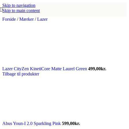
Skip to navigation
Skip to main content
Forside
/
Mærker
/
Lazer
Lazer CityZen KinetiCore Matte Laurel Green
499,00
kr.
Tilbage til produkter
Abus Youn-I 2.0 Sparkling Pink
599,00
kr.