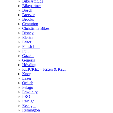
Bike Attitude
Bikepartner
Bosch
Breezer
Brooks
Centurion
Christiania Bikes
Disney
Electra
Falter
Finish Line
Fuji
Gazelle
Genesis
Hövding
KLICKfix – Rixen & Kaul
Knog
Lazer
Ortlieb
Pelago
Powunity
PRO
Raleigh
Reelight
Remington