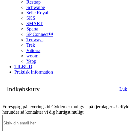
Restrap
Schwalbe
Selle Royal
SKS
SMART
Sparta
SP Connect™
Tenways
Trek
Vittoria
woom
Yepp
TILBUD
Praktisk Information
Indkøbskurv
Luk
Forespørg på leveringstid
Cyklen er muligvis på fjernlager - Udfyld
herunder så kontakter vi dig hurtigst muligt.