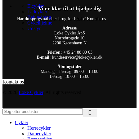
Elcykler
Vi er klar til at hjælpe dig
Ladcykler
Beklædning
Har du spørgsmål eller brug for hjælp? Kontakt os
Cykelhjelme
Udstyr
Adresse
Loke Cykler ApS
Nørrebrogade 10
2200 København N
Telefon:
+45 24 88 00 03
E-mail:
kundeservice@lokecykler.dk
Åbningstider
Mandag – Fredag: 09:00 – 18:00
Lørdag: 10:00 – 15:00
Kontakt os
© 2026
Loke Cykler
. All rights reserved
Cykler
Herrecykler
Damecykler