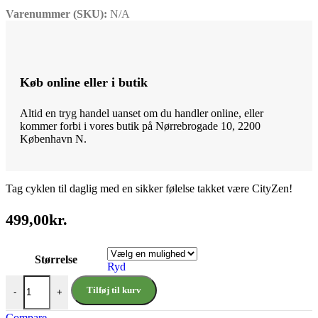
Varenummer (SKU):
N/A
Køb online eller i butik
Altid en tryg handel uanset om du handler online, eller
kommer forbi i vores butik på Nørrebrogade 10, 2200
København N.
Tag cyklen til daglig med en sikker følelse takket være CityZen!
499,00
kr.
Størrelse
Ryd
Lazer CityZen KinetiCore Matte Lila antal
Tilføj til kurv
-
+
Compare