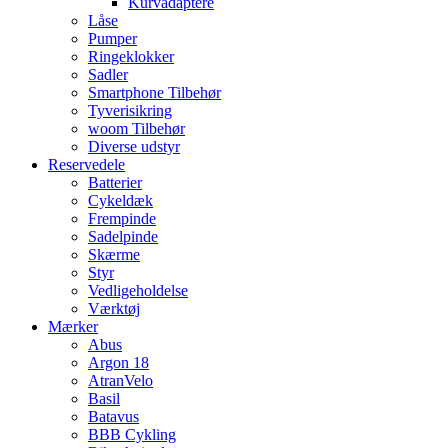
Kurvadaptere
Låse
Pumper
Ringeklokker
Sadler
Smartphone Tilbehør
Tyverisikring
woom Tilbehør
Diverse udstyr
Reservedele
Batterier
Cykeldæk
Frempinde
Sadelpinde
Skærme
Styr
Vedligeholdelse
Værktøj
Mærker
Abus
Argon 18
AtranVelo
Basil
Batavus
BBB Cykling