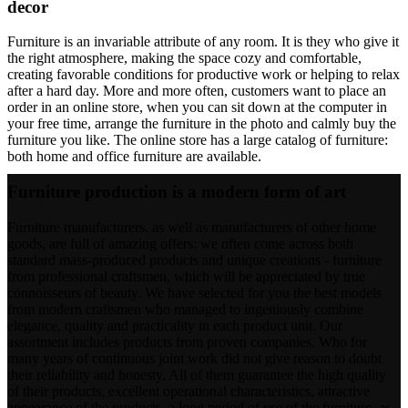
decor
flere
varianter.
Mulighederne
Furniture is an invariable attribute of any room. It is they who give it
kan
the right atmosphere, making the space cozy and comfortable,
vælges
creating favorable conditions for productive work or helping to relax
på
after a hard day. More and more often, customers want to place an
varesiden
order in an online store, when you can sit down at the computer in
your free time, arrange the furniture in the photo and calmly buy the
furniture you like. The online store has a large catalog of furniture:
both home and office furniture are available.
Furniture production is a modern form of art
Furniture manufacturers, as well as manufacturers of other home
goods, are full of amazing offers: we often come across both
standard mass-produced products and unique creations - furniture
from professional craftsmen, which will be appreciated by true
connoisseurs of beauty. We have selected for you the best models
from modern craftsmen who managed to ingeniously combine
elegance, quality and practicality in each product unit. Our
assortment includes products from proven companies. Who for
many years of continuous joint work did not give reason to doubt
their reliability and honesty. All of them guarantee the high quality
of their products, excellent operational characteristics, attractive
appearance of the products, a long period of use of the furniture, as