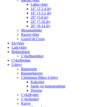
Børnecykler
Løbecykler
14″ (2,5-4 år)
16″ (3,5-5 år)
20″ (5-8 år)
24″ (7-10 år)
26″ (9-14 år)
Mountainbike
Racercykler
Gravel & Cross
Elcykler
Ladcykler
Beklædning
Cykelhandsker
Cykelhjelme
Udstyr
Barnestole
Bagagebærere
Christiania Bikes Udstyr
Kalecher
Sæde og fastspændelse
Diverse
Cykellygter
Cykeltasker
Kurve