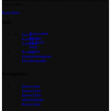
well as safety.
Read More
Info
Reservedele
Om os
Mærker
Kontakt os
TILBUD
Værksted
Shop
Cykler
Reusers
Handelsbetingelser
Privatlivspolitik
Kategorier
Herrecykler
Damecykler
Børnecykler
Mountainbike
Racercykler