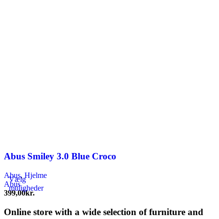
Abus Smiley 3.0 Blue Croco
Abus
,
Hjelme
Vælg
Abus
muligheder
399,00
kr.
Dette
vare
Online store with a wide selection of furniture and
har