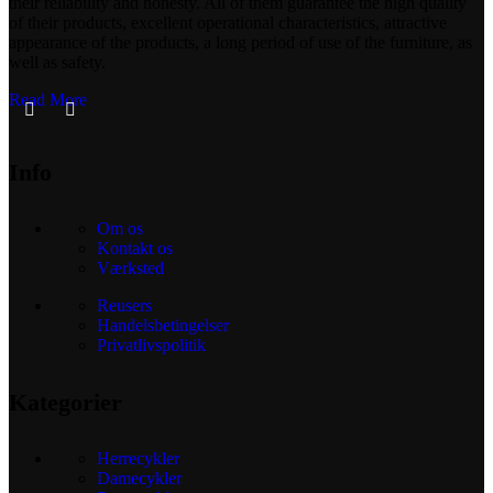
their reliability and honesty. All of them guarantee the high quality
of their products, excellent operational characteristics, attractive
appearance of the products, a long period of use of the furniture, as
well as safety.
Read More
Info
Om os
Kontakt os
Værksted
Reusers
Handelsbetingelser
Privatlivspolitik
Kategorier
Herrecykler
Damecykler