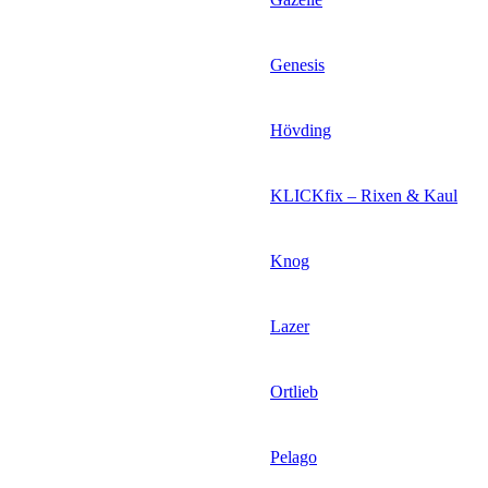
Genesis
Hövding
KLICKfix – Rixen & Kaul
Knog
Lazer
Ortlieb
Pelago