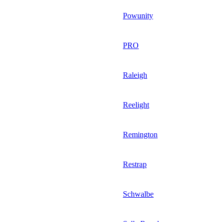
Powunity
PRO
Raleigh
Reelight
Remington
Restrap
Schwalbe