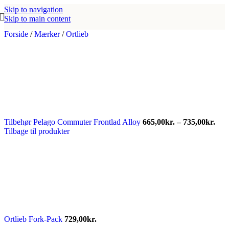
Skip to navigation
Skip to main content
Forside
/
Mærker
/
Ortlieb
Pris
Tilbehør Pelago Commuter Frontlad Alloy
665,00
kr.
–
735,00
kr.
665,
Tilbage til produkter
til
735,
Ortlieb Fork-Pack
729,00
kr.