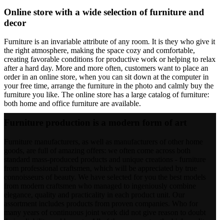
Online store with a wide selection of furniture and
decor
Furniture is an invariable attribute of any room. It is they who give it
the right atmosphere, making the space cozy and comfortable,
creating favorable conditions for productive work or helping to relax
after a hard day. More and more often, customers want to place an
order in an online store, when you can sit down at the computer in
your free time, arrange the furniture in the photo and calmly buy the
furniture you like. The online store has a large catalog of furniture:
both home and office furniture are available.
Furniture production is a modern form of art
Furniture manufacturers, as well as manufacturers of other home
goods, are full of amazing offers: we often come across both
standard mass-produced products and unique creations - furniture
from professional craftsmen, which will be appreciated by true
connoisseurs of beauty. We have selected for you the best models
from modern craftsmen who managed to ingeniously combine
elegance, quality and practicality in each product unit. Our
assortment includes products from proven companies. Who for
many years of continuous joint work did not give reason to doubt