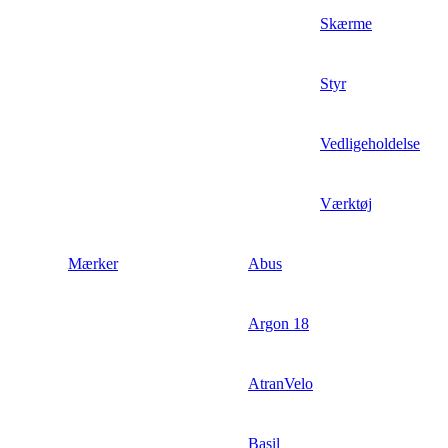
Skærme
Styr
Vedligeholdelse
Værktøj
Mærker
Abus
Argon 18
AtranVelo
Basil