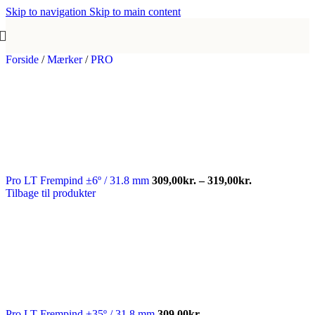
Skip to navigation
Skip to main content
Forside
/
Mærker
/
PRO
Prisinterval:
Pro LT Frempind ±6º / 31.8 mm
309,00
kr.
–
319,00
kr.
309,00kr.
Tilbage til produkter
til
319,00kr.
Pro LT Frempind ±35º / 31.8 mm
309,00
kr.