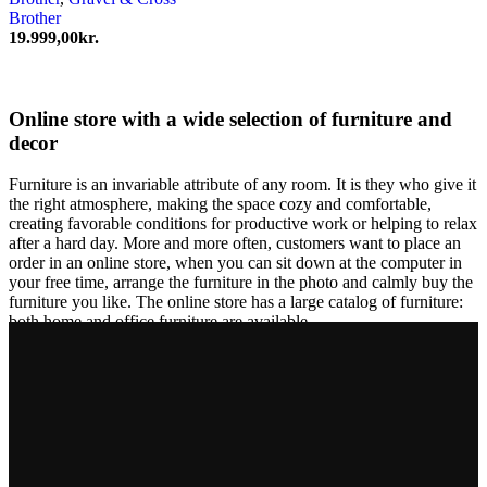
Brother
19.999,00
kr.
Online store with a wide selection of furniture and
decor
Furniture is an invariable attribute of any room. It is they who give it
the right atmosphere, making the space cozy and comfortable,
creating favorable conditions for productive work or helping to relax
after a hard day. More and more often, customers want to place an
order in an online store, when you can sit down at the computer in
your free time, arrange the furniture in the photo and calmly buy the
furniture you like. The online store has a large catalog of furniture:
both home and office furniture are available.
Furniture production is a modern form of art
Furniture manufacturers, as well as manufacturers of other home
goods, are full of amazing offers: we often come across both
standard mass-produced products and unique creations - furniture
from professional craftsmen, which will be appreciated by true
connoisseurs of beauty. We have selected for you the best models