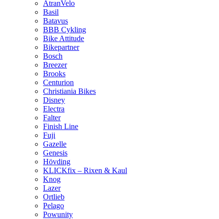
AtranVelo
Basil
Batavus
BBB Cykling
Bike Attitude
Bikepartner
Bosch
Breezer
Brooks
Centurion
Christiania Bikes
Disney
Electra
Falter
Finish Line
Fuji
Gazelle
Genesis
Hövding
KLICKfix – Rixen & Kaul
Knog
Lazer
Ortlieb
Pelago
Powunity