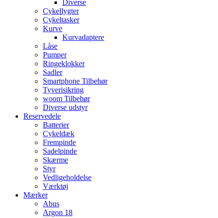
Diverse
Cykellygter
Cykeltasker
Kurve
Kurvadaptere
Låse
Pumper
Ringeklokker
Sadler
Smartphone Tilbehør
Tyverisikring
woom Tilbehør
Diverse udstyr
Reservedele
Batterier
Cykeldæk
Frempinde
Sadelpinde
Skærme
Styr
Vedligeholdelse
Værktøj
Mærker
Abus
Argon 18