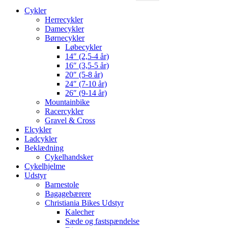
Cykler
Herrecykler
Damecykler
Børnecykler
Løbecykler
14″ (2,5-4 år)
16″ (3,5-5 år)
20″ (5-8 år)
24″ (7-10 år)
26″ (9-14 år)
Mountainbike
Racercykler
Gravel & Cross
Elcykler
Ladcykler
Beklædning
Cykelhandsker
Cykelhjelme
Udstyr
Barnestole
Bagagebærere
Christiania Bikes Udstyr
Kalecher
Sæde og fastspændelse