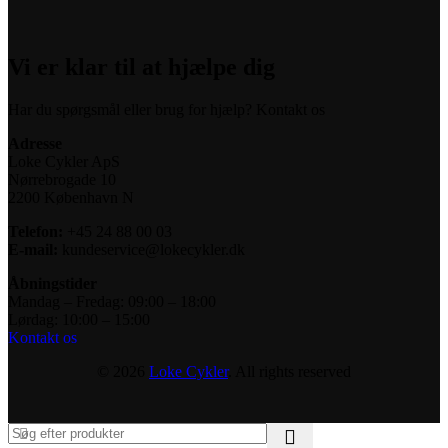
Vi er klar til at hjælpe dig
Har du spørgsmål eller brug for hjælp? Kontakt os
Adresse
Loke Cykler ApS
Nørrebrogade 10
2200 København N
Telefon:
+45 24 88 00 03
E-mail:
kundeservice@lokecykler.dk
Åbningstider
Mandag – Fredag: 09:00 – 18:00
Lørdag: 10:00 – 15:00
Kontakt os
© 2026
Loke Cykler
. All rights reserved