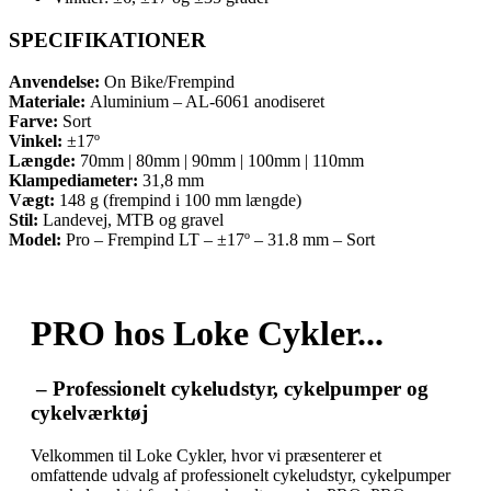
SPECIFIKATIONER
Anvendelse:
On Bike/Frempind
Materiale:
Aluminium – AL-6061 anodiseret
Farve:
Sort
Vinkel:
±17º
Længde:
70mm | 80mm | 90mm | 100mm | 110mm
Klampediameter:
31,8 mm
Vægt:
148 g (frempind i 100 mm længde)
Stil:
Landevej, MTB og gravel
Model:
Pro – Frempind LT – ±17º – 31.8 mm – Sort
PRO hos Loke Cykler...
– Professionelt cykeludstyr, cykelpumper og
cykelværktøj
Velkommen til Loke Cykler, hvor vi præsenterer et
omfattende udvalg af professionelt cykeludstyr, cykelpumper