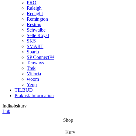
PRO
Raleigh
Reelight
Remington
Restrap
Schwalbe
Selle Royal
SKS
SMART
Sparta
SP Connect™
Tenways
Trek
Vittoria
woom
Yepp
TILBUD
Praktisk Information
Indkøbskurv
Luk
Shop
Kurv