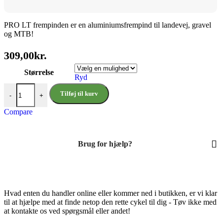
PRO LT frempinden er en aluminiumsfrempind til landevej, gravel
og MTB!
309,00
kr.
Størrelse
Ryd
Pro LT Frempind ±17º / 31.8 mm antal
Tilføj til kurv
-
+
Compare
Brug for hjælp?
Hvad enten du handler online eller kommer ned i butikken, er vi klar
til at hjælpe med at finde netop den rette cykel til dig - Tøv ikke med
at kontakte os ved spørgsmål eller andet!