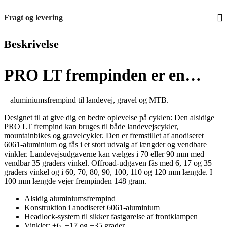
Fragt og levering
Beskrivelse
PRO LT frempinden er en…
– aluminiumsfrempind til landevej, gravel og MTB.
Designet til at give dig en bedre oplevelse på cyklen: Den alsidige
PRO LT frempind kan bruges til både landevejscykler,
mountainbikes og gravelcykler. Den er fremstillet af anodiseret
6061-aluminium og fås i et stort udvalg af længder og vendbare
vinkler. Landevejsudgaverne kan vælges i 70 eller 90 mm med
vendbar 35 graders vinkel. Offroad-udgaven fås med 6, 17 og 35
graders vinkel og i 60, 70, 80, 90, 100, 110 og 120 mm længde. I
100 mm længde vejer frempinden 148 gram.
Alsidig aluminiumsfrempind
Konstruktion i anodiseret 6061-aluminium
Headlock-system til sikker fastgørelse af frontklampen
Vinkler: ±6, ±17 og ±35 grader