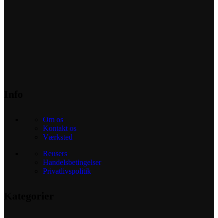
from modern craftsmen who managed to ingeniously combine
elegance, quality and practicality in each product unit. Our
assortment includes products from proven companies. Who for
many years of continuous joint work did not give reason to doubt
their reliability and honesty. All of them guarantee the high quality
of their products, excellent operational characteristics, attractive
appearance of the products, a long period of use of the furniture, as
well as safety.
Info
Om os
Kontakt os
Værksted
Reusers
Handelsbetingelser
Privatlivspolitik
Kategorier