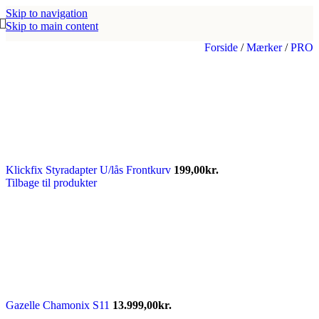
Skip to navigation
Skip to main content
Forside
/
Mærker
/
PRO
Klickfix Styradapter U/lås Frontkurv
199,00
kr.
Tilbage til produkter
Gazelle Chamonix S11
13.999,00
kr.