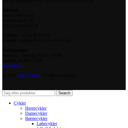
Har du spørgsmål eller brug for hjælp? Kontakt os
Adresse
Loke Cykler ApS
Nørrebrogade 10
2200 København N
Telefon:
+45 24 88 00 03
E-mail:
kundeservice@lokecykler.dk
Åbningstider
Mandag – Fredag: 09:00 – 18:00
Lørdag: 10:00 – 15:00
Kontakt os
© 2026
Loke Cykler
. All rights reserved
Search
Cykler
Herrecykler
Damecykler
Børnecykler
Løbecykler