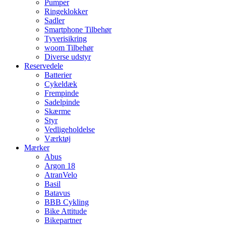
Pumper
Ringeklokker
Sadler
Smartphone Tilbehør
Tyverisikring
woom Tilbehør
Diverse udstyr
Reservedele
Batterier
Cykeldæk
Frempinde
Sadelpinde
Skærme
Styr
Vedligeholdelse
Værktøj
Mærker
Abus
Argon 18
AtranVelo
Basil
Batavus
BBB Cykling
Bike Attitude
Bikepartner