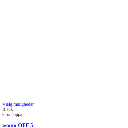
Dette
Vælg muligheder
vare
Black
har
terra coppa
flere
varianter.
woom OFF 5