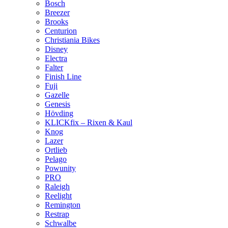
Bosch
Breezer
Brooks
Centurion
Christiania Bikes
Disney
Electra
Falter
Finish Line
Fuji
Gazelle
Genesis
Hövding
KLICKfix – Rixen & Kaul
Knog
Lazer
Ortlieb
Pelago
Powunity
PRO
Raleigh
Reelight
Remington
Restrap
Schwalbe