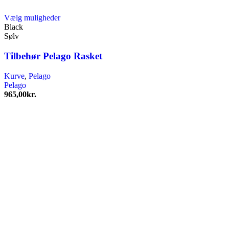
Dette
Vælg muligheder
vare
Black
har
Sølv
flere
varianter.
Tilbehør Pelago Rasket
Mulighederne
kan
Kurve
,
Pelago
vælges
Pelago
på
965,00
kr.
varesiden