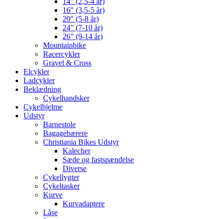
14″ (2,5-4 år)
16″ (3,5-5 år)
20″ (5-8 år)
24″ (7-10 år)
26″ (9-14 år)
Mountainbike
Racercykler
Gravel & Cross
Elcykler
Ladcykler
Beklædning
Cykelhandsker
Cykelhjelme
Udstyr
Barnestole
Bagagebærere
Christiania Bikes Udstyr
Kalecher
Sæde og fastspændelse
Diverse
Cykellygter
Cykeltasker
Kurve
Kurvadaptere
Låse