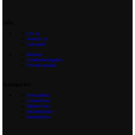
Info
Om os
Kontakt os
Værksted
Reusers
Handelsbetingelser
Privatlivspolitik
Kategorier
Herrecykler
Damecykler
Børnecykler
Mountainbike
Racercykler