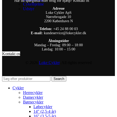
Har du spørgsmål eller brug for hjælp? Kontakt os
Cykelhjelme
Udstyr
Adresse
Loke Cykler ApS
Nørrebrogade 10
2200 København N
Telefon:
+45 24 88 00 03
E-mail:
kundeservice@lokecykler.dk
Åbningstider
Mandag – Fredag: 09:00 – 18:00
Lørdag: 10:00 – 15:00
Kontakt os
© 2026
Loke Cykler
. All rights reserved
Search
Cykler
Herrecykler
Damecykler
Børnecykler
Løbecykler
14″ (2,5-4 år)
16″ (3,5-5 år)