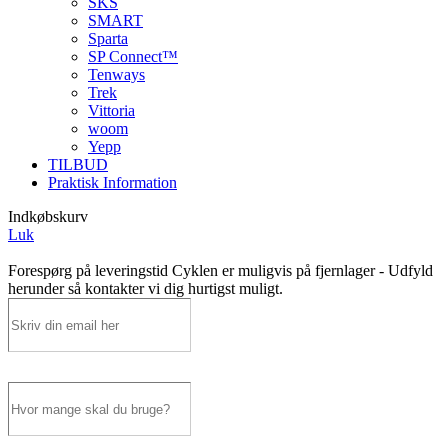
SKS
SMART
Sparta
SP Connect™
Tenways
Trek
Vittoria
woom
Yepp
TILBUD
Praktisk Information
Indkøbskurv
Luk
Forespørg på leveringstid
Cyklen er muligvis på fjernlager - Udfyld
herunder så kontakter vi dig hurtigst muligt.