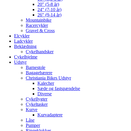
20″ (5-8 år)
24″ (7-10 år)
26″ (9-14 år)
Mountainbike
Racercykler
Gravel & Cross
Elcykler
Ladcykler
Beklædning
Cykelhandsker
Cykelhjelme
Udstyr
Barnestole
Bagagebærere
Christiania Bikes Udstyr
Kalecher
Sæde og fastspændelse
Diverse
Cykellygter
Cykeltasker
Kurve
Kurvadaptere
Låse
Pumper
Ringeklokker