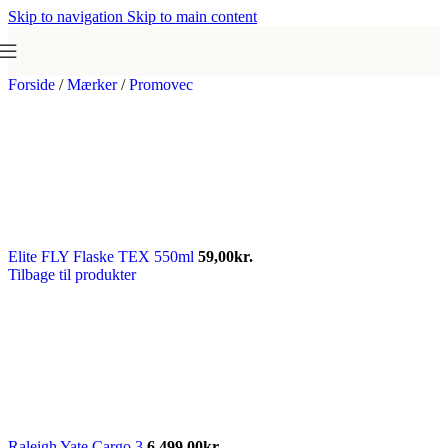
Skip to navigation
Skip to main content
Forside
/
Mærker
/
Promovec
Elite FLY Flaske TEX 550ml
59,00
kr.
Tilbage til produkter
Raleigh Yate Cargo 3
6.499,00
kr.