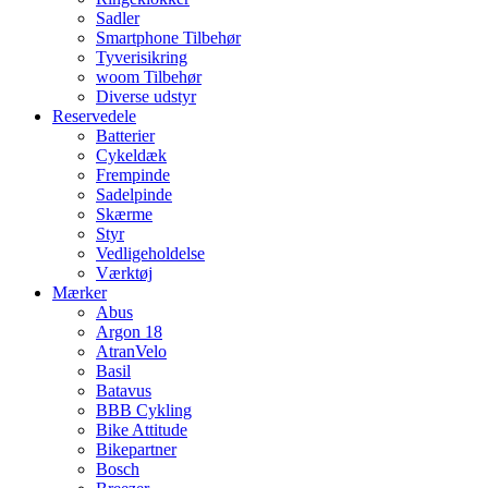
Sadler
Smartphone Tilbehør
Tyverisikring
woom Tilbehør
Diverse udstyr
Reservedele
Batterier
Cykeldæk
Frempinde
Sadelpinde
Skærme
Styr
Vedligeholdelse
Værktøj
Mærker
Abus
Argon 18
AtranVelo
Basil
Batavus
BBB Cykling
Bike Attitude
Bikepartner
Bosch