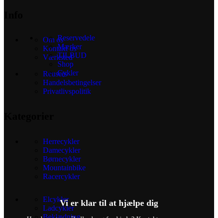
Info
Reservedele
Om os
Mærker
Kontakt os
TILBUD
Værksted
Shop
Cykler
Reusers
Handelsbetingelser
Privatlivspolitik
Kategorier
Herrecykler
Damecykler
Børnecykler
Mountainbike
Racercykler
Elcykler
Vi er klar til at hjælpe dig
Ladcykler
Beklædning