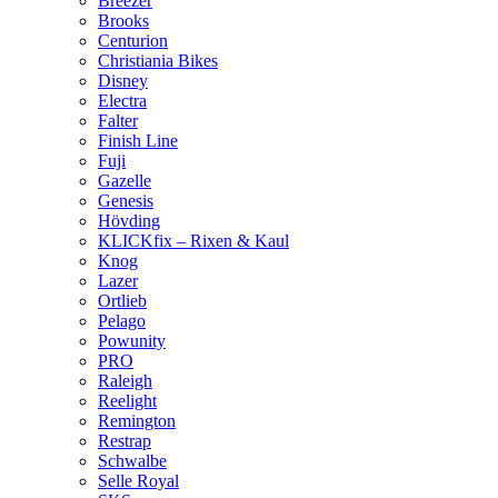
Breezer
Brooks
Centurion
Christiania Bikes
Disney
Electra
Falter
Finish Line
Fuji
Gazelle
Genesis
Hövding
KLICKfix – Rixen & Kaul
Knog
Lazer
Ortlieb
Pelago
Powunity
PRO
Raleigh
Reelight
Remington
Restrap
Schwalbe
Selle Royal